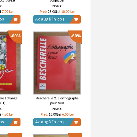
ccalaureat
conjuguer
OC
IN STOC
i
7,00
Lei
Pret:
25,00Lei
10,00
Lei
oș
Adaugă în coș
-60%
-60%
Libre Echange
Bescherelle 2. L'orthographe
l 1)
pour tous
OC
IN STOC
i
4,80
Lei
Pret:
15,00Lei
6,00
Lei
oș
Adaugă în coș