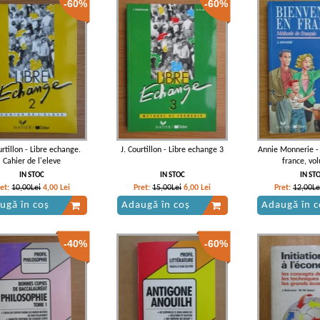
-60%
-60%
urtillon - Libre echange.
J. Courtillon - Libre echange 3
Annie Monnerie -
Cahier de l'eleve
france, vo
IN STOC
IN STOC
IN ST
ret:
10,00Lei
4,00
Lei
Pret:
15,00Lei
6,00
Lei
Pret:
12,00Le
ugă în coș
Adaugă în coș
Adaugă în c
-40%
-60%