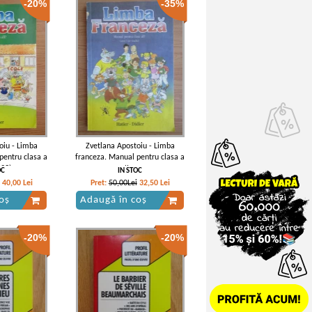
-20%
-35%
oiu - Limba
Zvetlana Apostoiu - Limba
pentru clasa a
franceza. Manual pentru clasa a
993)
II-a
OC
IN STOC
40,00
Lei
Pret:
50,00Lei
32,50
Lei
oș
Adaugă în coș
-20%
-20%