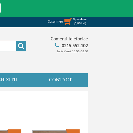
0
produse
Coşul meu
(
0,00
Lei
)
Comenzi telefonice
0215.552.102
Luni - Vineri, 10:00 - 18:00
HIZIȚII
CONTACT