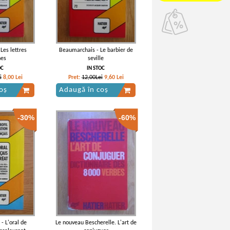
Les lettres
Beaumarchais - Le barbier de
nes
seville
OC
IN STOC
i
8,00
Lei
Pret:
12,00Lei
9,60
Lei
oș
Adaugă în coș
-30%
-60%
- L'oral de
Le nouveau Bescherelle. L'art de