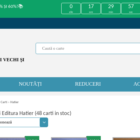
0
17
29
57
% ȘI 60%!📚
zile
ore
min
sec
 VECHI ŞI
NOUTĂȚI
REDUCERI
AC
 Carti
»
Hatier
i Editura Hatier (48 carti in stoc)