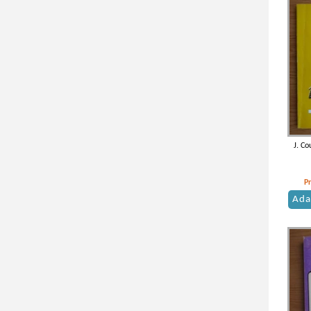
J. Co
P
Ada