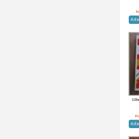
Claude Chretien(2)
vezi mai mulţi autori
P
Ada
Gilb
Pr
Ada