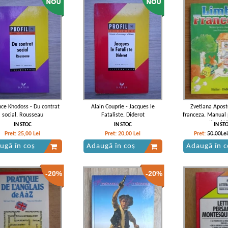
nce Khodoss - Du contrat
Alain Couprie - Jacques le
Zvetlana Apost
social. Rousseau
Fataliste. Diderot
franceza. Manual 
III-a (1
IN STOC
IN STOC
IN ST
Pret:
25,00
Lei
Pret:
20,00
Lei
Pret:
50,00Lei
ugă în coș
Adaugă în coș
Adaugă în c
-20%
-20%