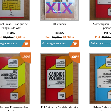
ael Swan - Pratique de
XIX e Siecle
Montesquieu - 
l'anglais de Aaz
persa
IN STOC
IN STOC
IN ST
et:
24,00Lei
19,20
Lei
Pret:
35,00Lei
28,00
Lei
Pret:
10,00Le
ugă în coș
Adaugă în coș
Adaugă în c
-20%
-60%
 Jacques Rousseau - Les
Pol Gaillard - Candide. Voltaire
Helene Sabbah 