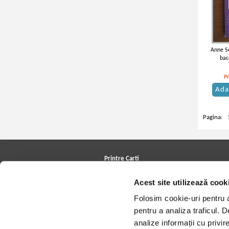
Anne S
bac
P
Ada
Pagina:
Printre Carti
Carți la reducere
Acest site utilizează cook
Arhivă carți
Autori
Folosim cookie-uri pentru a 
Edituri
Colecții
pentru a analiza traficul. 
Cele mai căutate cărți
analize informații cu privir
Blog Printre Carti