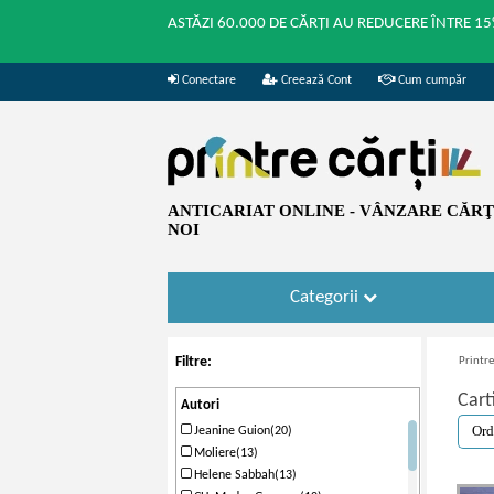
ASTĂZI 60.000 DE CĂRȚI AU REDUCERE ÎNTRE 15
Conectare
Creează Cont
Cum cumpăr
ANTICARIAT ONLINE - VÂNZARE CĂRŢI
NOI
Categorii
Filtre:
Printre
Cart
Autori
Jeanine Guion(20)
Moliere(13)
Helene Sabbah(13)