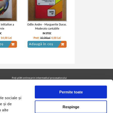
Initiation a
Odile Andre - Marguerite Duras.
omie
Moderato cantabile
OC
IN STOC
14,00
Lei
Pret:
10,00Lei
4,00
Lei
oș
Adaugă în coș
Poţi plăti online prin intermediul procesatorului
Netopia Payments
Permite toate
le sociale și
Urmăreşte-ne pe facebook pentru a fi la curent cu
promoţiile PrintreCarti.ro
e și de
Respinge
u alte