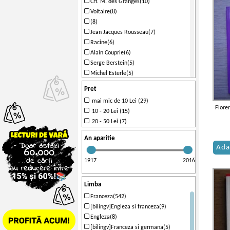
CH. M. des Granges(10)
Voltaire(8)
(8)
Jean Jacques Rousseau(7)
Racine(6)
Alain Couprie(6)
Serge Berstein(5)
Michel Esterle(5)
Robert Horville(5)
Pret
Gerard Bonnefond(5)
mai mic de 10 Lei (29)
Pol Gaillard(5)
Flore
10 - 20 Lei (15)
J. Courtillon(5)
20 - 50 Lei (7)
Daniel Daviaud(4)
Yvonne Meynier(4)
An aparitie
Adeline Lesot(4)
Ada
Evelyne Amon(4)
1917
2016
Zvetlana Apostoiu(4)
Honore de Balzac(4)
Limba
Sylvie Dauvin(4)
Emile Zola(4)
Franceza(542)
Ch. Georgin(4)
[bilingv]Engleza si franceza(9)
Corneille(4)
Engleza(8)
Jean Claude Berton(4)
[bilingv]Franceza si germana(5)