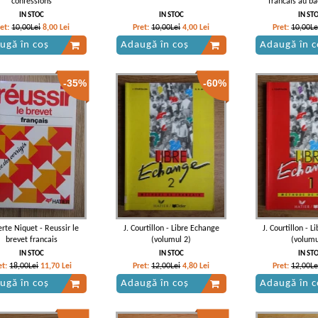
confessions
francais au ba
IN STOC
IN STOC
IN ST
ret:
10,00Lei
8,00
Lei
Pret:
10,00Lei
4,00
Lei
Pret:
10,00Le
ugă în coș
Adaugă în coș
Adaugă în c
-35%
-60%
erte Niquet - Reussir le
J. Courtillon - Libre Echange
J. Courtillon - 
brevet francais
(volumul 2)
(volumu
IN STOC
IN STOC
IN ST
et:
18,00Lei
11,70
Lei
Pret:
12,00Lei
4,80
Lei
Pret:
12,00Le
ugă în coș
Adaugă în coș
Adaugă în c