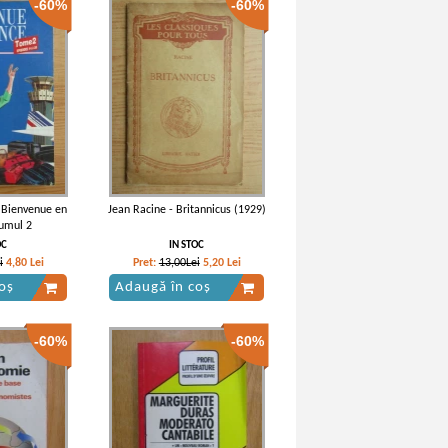
-60%
-60%
 Bienvenue en
Jean Racine - Britannicus (1929)
lumul 2
OC
IN STOC
i
4,80
Lei
Pret:
13,00Lei
5,20
Lei
oș
Adaugă în coș
-60%
-60%