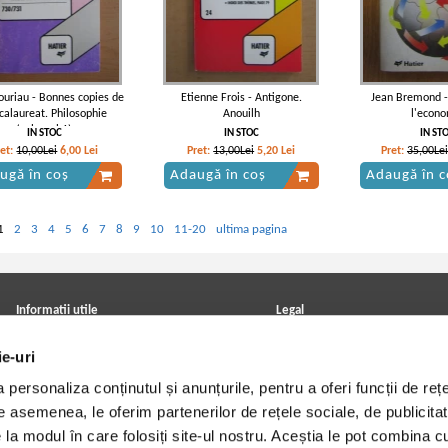
ouriau - Bonnes copies de
Etienne Frois - Antigone.
Jean Bremond - 
calaureat. Philosophie
Anouilh
l'econ
(volumul 1)
IN STOC
IN STOC
IN ST
ret:
10,00Lei
6,00
Lei
Pret:
13,00Lei
5,20
Lei
Pret:
35,00Lei
ugă în coș
Adaugă în coș
Adaugă în c
1
2
3
4
5
6
7
8
9
10
11-20
ultima pagina
Informatii utile
Legal
ANPC
Achizitii cărți
ie-uri
Achizitii viniluri, casete, CD/DVD
Soluționarea online a litigiilor
Contact
Politica de confidentialitate
personaliza conținutul și anunțurile, pentru a oferi funcții de rețe
Cum cumpar?
Termeni si conditii
Politica de livrare
Utilizare cookie-uri
De asemenea, le oferim partenerilor de rețele sociale, de publicitat
Retur comenzi
e la modul în care folosiți site-ul nostru. Aceștia le pot combina c
Angajari - Cariere