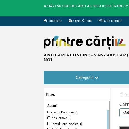
ASTĂZI 60.000 DE CĂRȚI AU REDUCERE ÎNTRE 15
Conectare
Creează Cont
Cum cumpăr
ANTICARIAT ONLINE - VÂNZARE CĂRŢI
NOI
Categorii
Filtre:
Printre
Cart
Autori
Paul al Romaniei(4)
Irina Panovf(3)
Romul Petru Vonica(1)