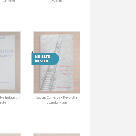
rii armene
Roman
- Ne imbracam
Lucian Cornescu - Revolutia
este
acarului Paun