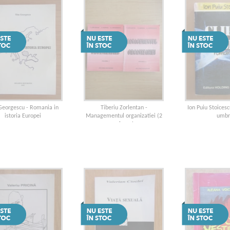
 Georgescu - Romania in
Tiberiu Zorlentan -
Ion Puiu Stoicesc
istoria Europei
Managementul organizatiei (2
umbr
volume)