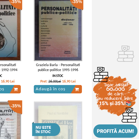
-35%
-35%
rsonalitati
Graziela Barla - Personalitati
ce 1992-1994
publice-politice 1995-1996
OC
IN STOC
16,90
Lei
Pret:
26,00Lei
16,90
Lei
oș
Adaugă în coș
-35%