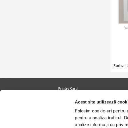
Va
Pagina:
Printre Carti
Carți la reducere
Acest site utilizează cook
Arhivă carți
Autori
Folosim cookie-uri pentru a 
Edituri
Colecții
pentru a analiza traficul. 
Cele mai căutate cărți
analize informații cu privir
Blog Printre Carti