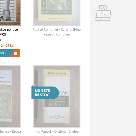
lice politice
Paul al Romaniei - Carol al II-lea
992)
Rege al Romaniei
OC
24,05
Lei
oș
Ghenea - Epoca
Irina Panovf - Dictionar Englez-