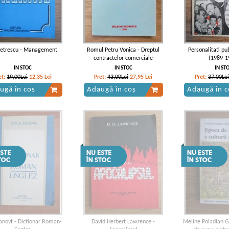
Petrescu - Management
Romul Petru Vonica - Dreptul
Personalitati pub
contractelor comerciale
(1989-1
IN STOC
IN STOC
IN ST
et:
19,00Lei
12,35
Lei
Pret:
43,00Lei
27,95
Lei
Pret:
37,00Lei
ugă în coș
Adaugă în coș
Adaugă în c
Panovf - Dictionar Roman-
David Herbert Lawrence -
Meline Poladian 