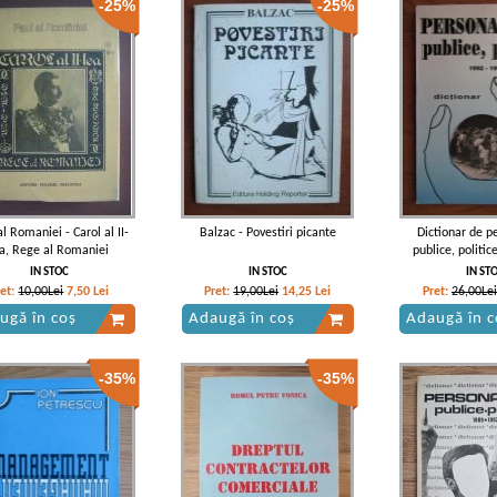
-25%
-25%
al Romaniei - Carol al II-
Balzac - Povestiri picante
Dictionar de pe
ea, Rege al Romaniei
publice, politi
IN STOC
IN STOC
IN ST
ret:
10,00Lei
7,50
Lei
Pret:
19,00Lei
14,25
Lei
Pret:
26,00Lei
ugă în coș
Adaugă în coș
Adaugă în c
-35%
-35%