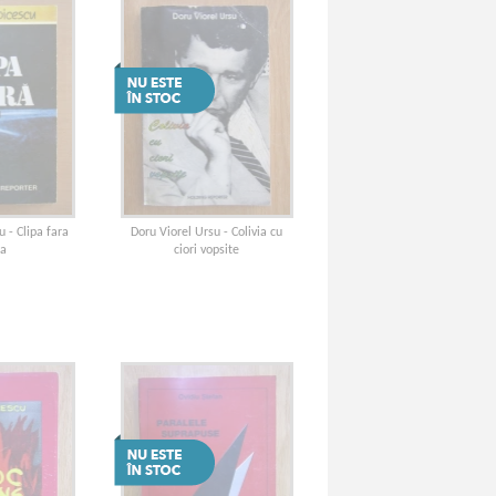
u - Clipa fara
Doru Viorel Ursu - Colivia cu
a
ciori vopsite