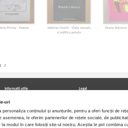
leriu Pricina - Poeme
Valerian Cioclei - Viata sexuala
Ileana Voicescu 
si politica penala
1
2
Informatii utile
Legal
ANPC
Achizitii cărți
ie-uri
Achizitii viniluri, casete, CD/DVD
Soluționarea online a litigiilor
Contact
Politica de confidentialitate
personaliza conținutul și anunțurile, pentru a oferi funcții de rețe
Cum cumpar?
Termeni si conditii
Politica de livrare
Utilizare cookie-uri
De asemenea, le oferim partenerilor de rețele sociale, de publicitat
Retur comenzi
e la modul în care folosiți site-ul nostru. Aceștia le pot combina c
Angajari - Cariere