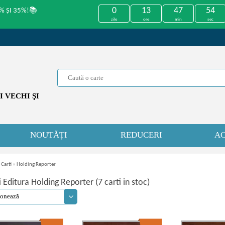
0
13
47
53
% ȘI 35%!📚
zile
ore
min
sec
 VECHI ŞI
NOUTĂȚI
REDUCERI
AC
 Carti
»
Holding Reporter
i Editura Holding Reporter (7 carti in stoc)