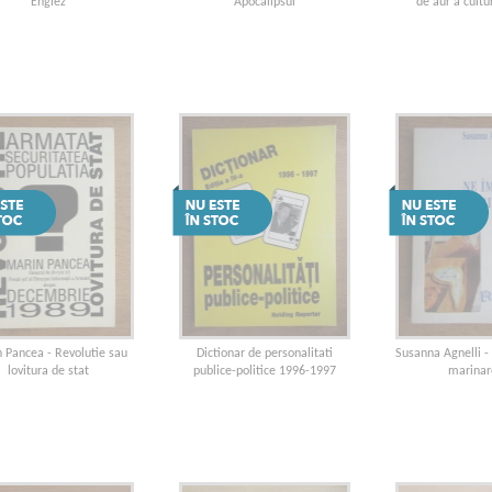
Englez
Apocalipsul
de aur a cultu
 Pancea - Revolutie sau
Dictionar de personalitati
Susanna Agnelli 
lovitura de stat
publice-politice 1996-1997
marinar