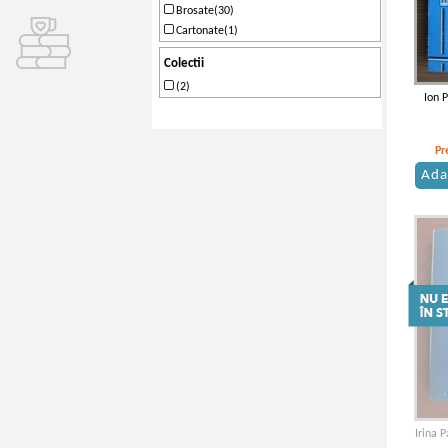
Brosate(30)
Cartonate(1)
Colectii
(2)
Ion 
Pr
Ada
Irina 