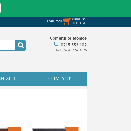
0
produse
Coşul meu
(
0,00
Lei
)
Comenzi telefonice
0215.552.102
Luni - Vineri, 10:00 - 18:00
HIZIȚII
CONTACT