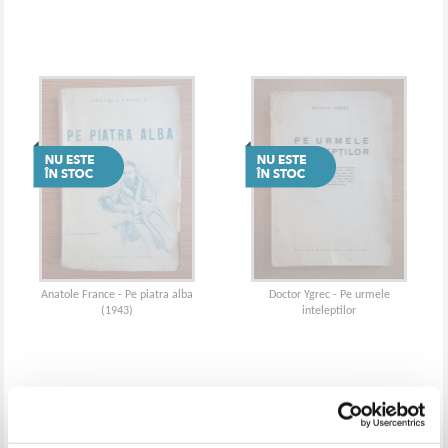
Anatole France - Pe piatra alba
Doctor Ygrec - Pe urmele
(1943)
inteleptilor