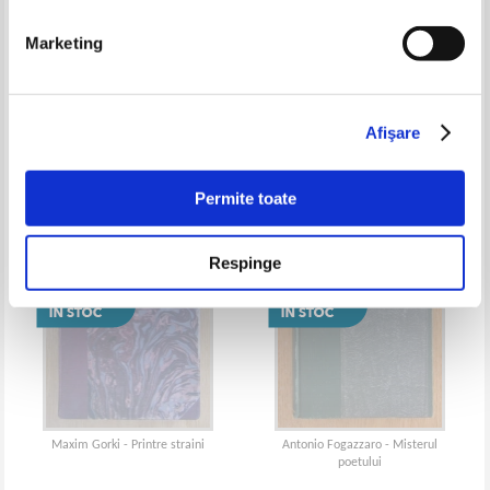
Marketing
Immanuel Kant - Spre pacea
Jack London - Inainte de Adam
eterna
Afişare
Permite toate
Respinge
Maxim Gorki - Printre straini
Antonio Fogazzaro - Misterul
poetului