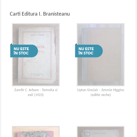
Carti Editura I. Branisteanu
Zamfir C. Arbure - Temnita si
Upton Sinclair - Jimmie Higgins
exil (1923)
(editie veche)