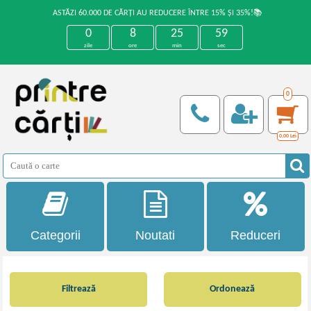
ASTĂZI 60.000 DE CĂRȚI AU REDUCERE ÎNTRE 15% ȘI 35%!📚
0
8
25
58
zile
ore
min
sec
0
0,00
Lei
Categorii
Noutati
Reduceri
Filtrează
Ordonează