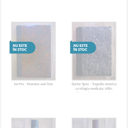
Ion Pas - Povestea unei fete
Doctor Ygrec - Tragedia venerica
cu trilogia medicala: sifilis,
blenoragie, sancru moale