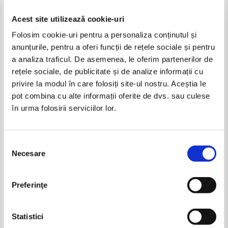
Acest site utilizează cookie-uri
Folosim cookie-uri pentru a personaliza conținutul și
anunțurile, pentru a oferi funcții de rețele sociale și pentru
a analiza traficul. De asemenea, le oferim partenerilor de
rețele sociale, de publicitate și de analize informații cu
privire la modul în care folosiți site-ul nostru. Aceștia le
Doctor Ygrec - O filosofie, o
M. Vilensky - Interventia
pot combina cu alte informații oferite de dvs. sau culese
stiinta, o credinta
Romaniei. Notele unui ziarist
în urma folosirii serviciilor lor.
rus
Selecția
Necesare
consimțământului
Preferinţe
Statistici