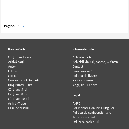
Pagina:
1
2
Printre Carti
Informatii utile
Carți la reducere
Achizitii cărți
Arhivă carți
Achizitii viniluri, casete, CD/DVD
Autori
Contact
Edituri
Cum cumpar?
Colecții
Politica de livrare
Cele mai căutate cărți
Retur comenzi
Blog Printre Carti
Angajari - Cariere
Cărţi sub 5 lei
Cărţi sub 8 lei
Legal
Cărţi sub 10 lei
Artiști/Trupe
ANPC
Case de discuri
Soluționarea online a litigiilor
Politica de confidentialitate
Termeni si conditii
Utilizare cookie-uri