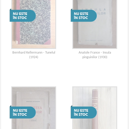
Bernhard Kellermann - Tunelul
Anatole France - Insula
(1924)
pinguinilor (1930)