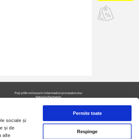
Poţi plăti online prin intermediul procesatorului
Netopia Payments
Permite toate
le sociale și
Urmăreşte-ne pe facebook pentru a fi la curent cu
promoţiile PrintreCarti.ro
e și de
Respinge
u alte