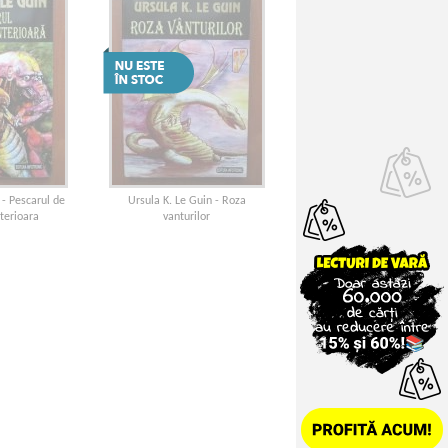
 - Pescarul de
Ursula K. Le Guin - Roza
terioara
vanturilor