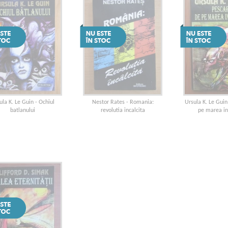
ula K. Le Guin - Ochiul
Nestor Rates - Romania:
Ursula K. Le Guin
batlanului
revolutia incalcita
pe marea in