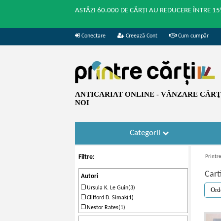
ASTĂZI 60.000 DE CĂRȚI AU REDUCERE ÎNTRE 15
Conectare
Creează Cont
Cum cumpăr
ANTICARIAT ONLINE - VÂNZARE CĂRŢI
NOI
Categorii
Filtre:
Printre
Cart
Autori
Ursula K. Le Guin(3)
Clifford D. Simak(1)
Nestor Rates(1)