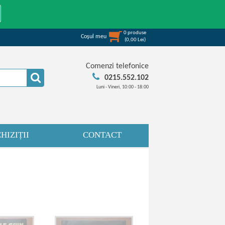
0
produse
Coşul meu
(
0,00
Lei
)
Comenzi telefonice
0215.552.102
Luni - Vineri, 10:00 - 18:00
HIZIȚII
CONTACT