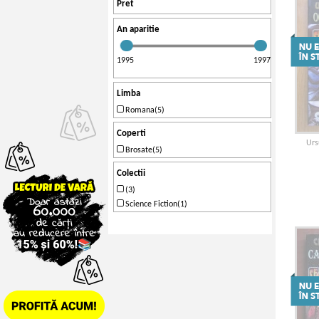
Pret
An aparitie
1995
1997
Limba
Romana(5)
Coperti
Urs
Brosate(5)
Colectii
(3)
Science Fiction(1)