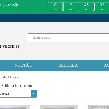
0
2
46
32
% ȘI 60%!📚
zile
ore
min
sec
 VECHI ŞI
NOUTĂȚI
REDUCERI
AC
 Carti
»
Infotronic
i Editura Infotronic