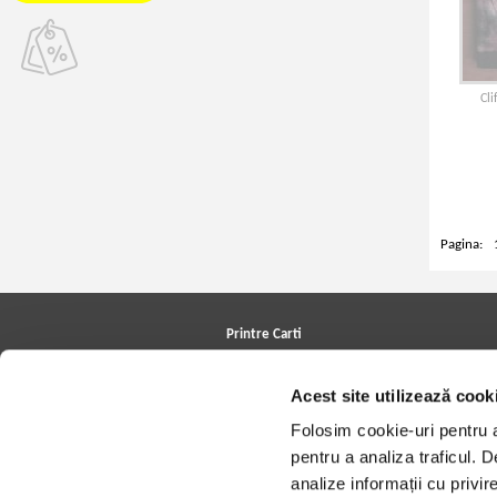
Cli
Pagina:
Printre Carti
Carți la reducere
Arhivă carți
Acest site utilizează cook
Autori
Edituri
Folosim cookie-uri pentru a 
Colecții
pentru a analiza traficul. 
Cele mai căutate cărți
Blog Printre Carti
analize informații cu privir
Cărţi sub 5 lei