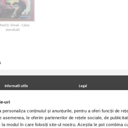
fford D. Simak - Calea
eternitatii
1
Informatii utile
Legal
ANPC
Achizitii cărți
Achizitii viniluri, casete, CD/DVD
Soluționarea online a litigiilor
ie-uri
Contact
Politica de confidentialitate
Cum cumpar?
Termeni si conditii
personaliza conținutul și anunțurile, pentru a oferi funcții de rețe
Politica de livrare
Utilizare cookie-uri
De asemenea, le oferim partenerilor de rețele sociale, de publicitat
Retur comenzi
Angajari - Cariere
e la modul în care folosiți site-ul nostru. Aceștia le pot combina c