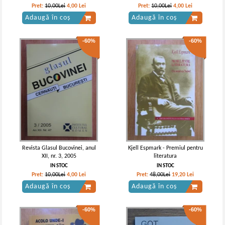
Pret:
10,00Lei
4,00
Lei
Pret:
10,00Lei
4,00
Lei
Adaugă în coș
Adaugă în coș
-60%
-60%
Revista Glasul Bucovinei, anul
Kjell Espmark - Premiul pentru
XII, nr. 3, 2005
literatura
IN STOC
IN STOC
Pret:
10,00Lei
4,00
Lei
Pret:
48,00Lei
19,20
Lei
Adaugă în coș
Adaugă în coș
-60%
-60%