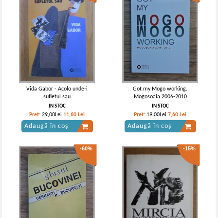
Vida Gabor - Acolo unde-i
Got my Mogo working.
sufletul sau
Mogosoaia 2006-2010
IN STOC
IN STOC
Pret:
29,00Lei
11,60
Lei
Pret:
19,00Lei
7,60
Lei
Adaugă în coș
Adaugă în coș
-60%
-15%