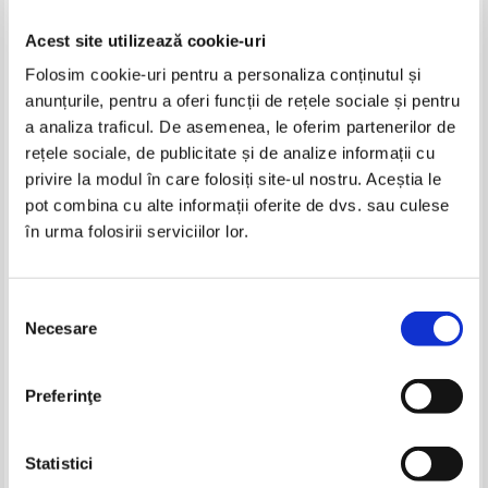
Acest site utilizează cookie-uri
Folosim cookie-uri pentru a personaliza conținutul și
anunțurile, pentru a oferi funcții de rețele sociale și pentru
a analiza traficul. De asemenea, le oferim partenerilor de
rețele sociale, de publicitate și de analize informații cu
privire la modul în care folosiți site-ul nostru. Aceștia le
Ioan Matei - Romanii din
Nicolae Barna - Prozastice
pot combina cu alte informații oferite de dvs. sau culese
Ungaria in 2004
în urma folosirii serviciilor lor.
IN STOC
IN STOC
Pret:
10,00Lei
5,00
Lei
Pret:
17,00Lei
8,50
Lei
Adaugă în coș
Adaugă în coș
Selecția
Necesare
consimțământului
-50%
-60%
Preferinţe
Statistici