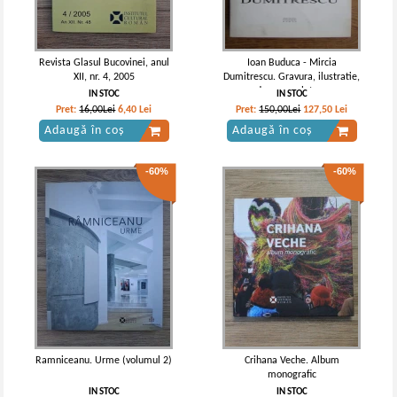
Revista Glasul Bucovinei, anul
Ioan Buduca - Mircia
XII, nr. 4, 2005
Dumitrescu. Gravura, ilustratie,
desen, sculptura
IN STOC
IN STOC
Pret:
16,00Lei
6,40
Lei
Pret:
150,00Lei
127,50
Lei
Adaugă în coș
Adaugă în coș
-60%
-60%
Ramniceanu. Urme (volumul 2)
Crihana Veche. Album
monografic
IN STOC
IN STOC