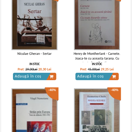
Niculae Gheran - Sertar
Henry de Montherlant - Carnete.
Joaca-te cu aceasta tarana. Cu
toate focurile stinse
IN STOC
IN STOC
Pret:
29,00Lei
20,30
Lei
Pret:
45,00Lei
29,25
Lei
Adaugă în coș
Adaugă în coș
-40%
-40%