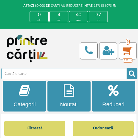
ASTĂZI 60.000 DE CĂRȚI AU REDUCERE ÎNTRE 15% ȘI 60%!📚
0
4
40
36
zile
ore
min
sec
0
0,00
Lei
Categorii
Noutati
Reduceri
Filtrează
Ordonează