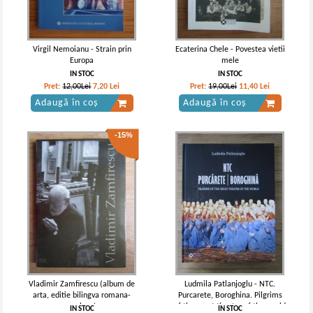
Virgil Nemoianu - Strain prin
Ecaterina Chele - Povestea vietii
Europa
mele
IN STOC
IN STOC
Pret:
12,00Lei
7,20
Lei
Pret:
19,00Lei
11,40
Lei
Adaugă în coș
Adaugă în coș
-15%
Vladimir Zamfirescu (album de
Ludmila Patlanjoglu - NTC.
arta, editie bilingva romana-
Purcarete, Boroghina. Pilgrims
engleza)
of the great theatre of the world
IN STOC
IN STOC