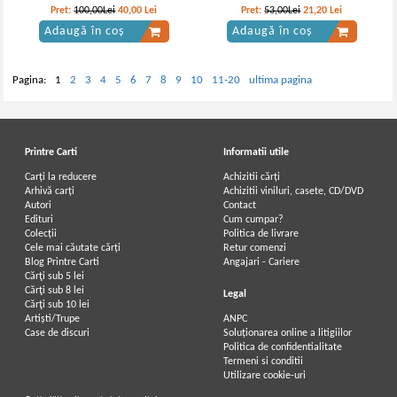
Pret:
100,00Lei
40,00
Lei
Pret:
53,00Lei
21,20
Lei
Adaugă în coș
Adaugă în coș
Pagina:
1
2
3
4
5
6
7
8
9
10
11-20
ultima pagina
Printre Carti
Informatii utile
Carți la reducere
Achizitii cărți
Arhivă carți
Achizitii viniluri, casete, CD/DVD
Autori
Contact
Edituri
Cum cumpar?
Colecții
Politica de livrare
Cele mai căutate cărți
Retur comenzi
Blog Printre Carti
Angajari - Cariere
Cărţi sub 5 lei
Cărţi sub 8 lei
Legal
Cărţi sub 10 lei
Artiști/Trupe
ANPC
Case de discuri
Soluționarea online a litigiilor
Politica de confidentialitate
Termeni si conditii
Utilizare cookie-uri