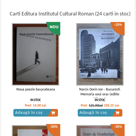
Carti Editura Institutul Cultural Roman (24 carti in stoc)
-15%
Noua poezie basarabeana
Narcis Dorin Ion - Bucuresti.
Memoria unui oras (editie
bilingva)
IN STOC
IN STOC
Pret:
14,00
Lei
Pret:
125,00Lei
106,25
Lei
Adaugă în coș
Adaugă în coș
-30%
-35%