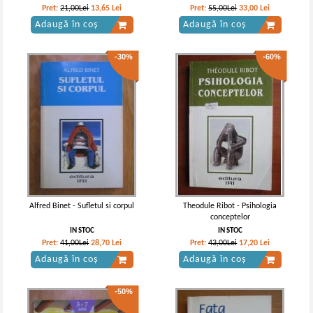
Pret:
21,00Lei
13,65
Lei
Pret:
55,00Lei
33,00
Lei
Adaugă în coș
Adaugă în coș
-30%
-60%
Alfred Binet - Sufletul si corpul
Theodule Ribot - Psihologia
conceptelor
IN STOC
IN STOC
Pret:
41,00Lei
28,70
Lei
Pret:
43,00Lei
17,20
Lei
Adaugă în coș
Adaugă în coș
-50%