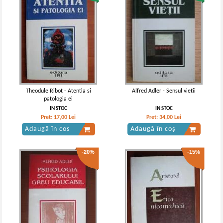
Theodule Ribot - Atentia si
Alfred Adler - Sensul vietii
patologia ei
IN STOC
IN STOC
Pret:
17,00
Lei
Pret:
34,00
Lei
Adaugă în coș
Adaugă în coș
-20%
-15%