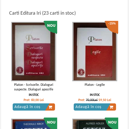
Carti Editura Iri (23 carti in stoc)
-15%
Platon - Scrisorile. Dialoguri
Platon - Legile
suspecte. Dialoguri apocrife
IN STOC
IN STOC
Pret:
60,00
Lei
Pret:
70,00Lei
59,50
Lei
Adaugă în coș
Adaugă în coș