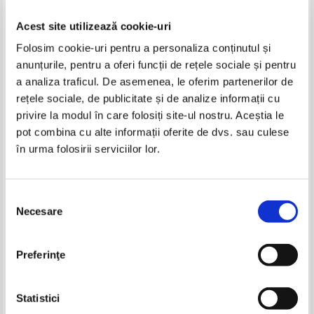
Acest site utilizează cookie-uri
Folosim cookie-uri pentru a personaliza conținutul și
anunțurile, pentru a oferi funcții de rețele sociale și pentru
a analiza traficul. De asemenea, le oferim partenerilor de
rețele sociale, de publicitate și de analize informații cu
privire la modul în care folosiți site-ul nostru. Aceștia le
Aristotel - Poetica
Francis Macnab - Dorinta
pot combina cu alte informații oferite de dvs. sau culese
sexuala
în urma folosirii serviciilor lor.
IN STOC
IN STOC
Pret:
70,00Lei
59,50
Lei
Pret:
20,00
Lei
Adaugă în coș
Adaugă în coș
Selecția
Necesare
consimțământului
-50%
-35%
Preferinţe
Statistici