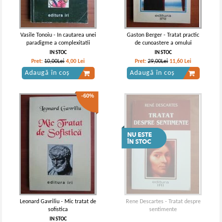
Vasile Tonoiu - In cautarea unei
Gaston Berger - Tratat practic
paradigme a complexitatii
de cunoastere a omului
IN STOC
IN STOC
Pret:
10,00Lei
4,00
Lei
Pret:
29,00Lei
11,60
Lei
Adaugă în coș
Adaugă în coș
-60%
Leonard Gavriliu - Mic tratat de
Rene Descartes - Tratat despre
sofistica
sentimente
IN STOC