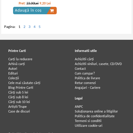
Pret:
23,00Lei
9,20
Lei
Adaugă în coș
Pagina:
1
2
3
4
5
Printre Carti
Informatii utile
Carți la reducere
Achizitii cărți
Arhivă carți
Achizitii viniluri, casete, CD/DVD
Autori
Contact
Edituri
Cum cumpar?
Colecții
Politica de livrare
Cele mai căutate cărți
Retur comenzi
Blog Printre Carti
Angajari - Cariere
Cărţi sub 5 lei
Cărţi sub 8 lei
Legal
Cărţi sub 10 lei
Artiști/Trupe
ANPC
Case de discuri
Soluționarea online a litigiilor
Politica de confidentialitate
Termeni si conditii
Utilizare cookie-uri