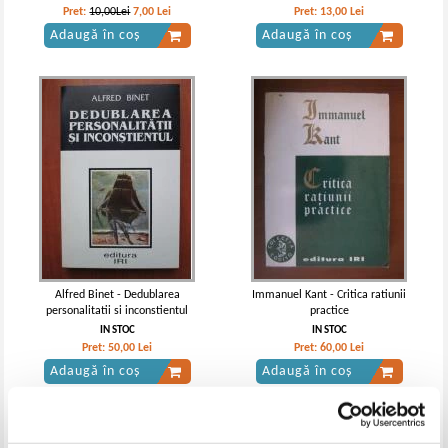
Pret:
10,00Lei
7,00
Lei
Pret:
13,00
Lei
Adaugă în coș
Adaugă în coș
Alfred Binet - Dedublarea
Immanuel Kant - Critica ratiunii
personalitatii si inconstientul
practice
IN STOC
IN STOC
Pret:
50,00
Lei
Pret:
60,00
Lei
Adaugă în coș
Adaugă în coș
-15%