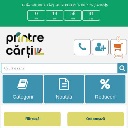
ASTĂZI 60.000 DE CĂRȚI AU REDUCERE ÎNTRE 15% ȘI 60%!📚
0
14
58
40
zile
ore
min
sec
0
0,00
Lei
Categorii
Noutati
Reduceri
Filtrează
Ordonează