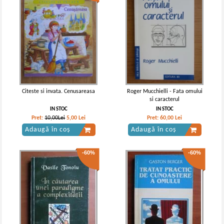
Citeste si invata. Cenusareasa
Roger Mucchielli - Fata omului
si caracterul
IN STOC
IN STOC
Pret:
10,00Lei
5,00
Lei
Pret:
60,00
Lei
Adaugă în coș
Adaugă în coș
-60%
-60%