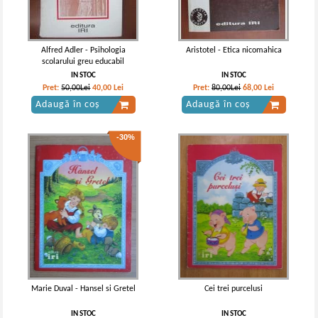
Alfred Adler - Psihologia
Aristotel - Etica nicomahica
scolarului greu educabil
IN STOC
IN STOC
Pret:
50,00Lei
40,00
Lei
Pret:
80,00Lei
68,00
Lei
Adaugă în coș
Adaugă în coș
-30%
Marie Duval - Hansel si Gretel
Cei trei purcelusi
IN STOC
IN STOC