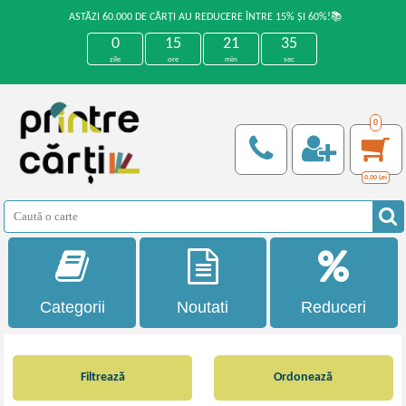
ASTĂZI 60.000 DE CĂRȚI AU REDUCERE ÎNTRE 15% ȘI 60%!📚
0
15
21
34
zile
ore
min
sec
0
0,00
Lei
Categorii
Noutati
Reduceri
Filtrează
Ordonează