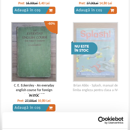
Pret:
16,00Lei
6,40
Lei
Pret:
37,00Lei
14,80
Lei
Adaugă în coș
Adaugă în coș
-60%
C. E. Eckersley - An everyday
Brian Abbs - Splash, manual de
english course for foreign
limba engleza pentru clasa a IV-
students (1937)
a
IN STOC
Pret:
27,00Lei
10,80
Lei
Adaugă în coș