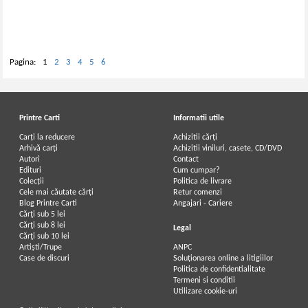
Pagina:
1
2
3
4
5
6
Printre Carti
Informatii utile
Carți la reducere
Achizitii cărți
Arhivă carți
Achizitii viniluri, casete, CD/DVD
Autori
Contact
Edituri
Cum cumpar?
Colecții
Politica de livrare
Cele mai căutate cărți
Retur comenzi
Blog Printre Carti
Angajari - Cariere
Cărţi sub 5 lei
Cărţi sub 8 lei
Legal
Cărţi sub 10 lei
Artiști/Trupe
ANPC
Case de discuri
Soluționarea online a litigiilor
Politica de confidentialitate
Termeni si conditii
Utilizare cookie-uri