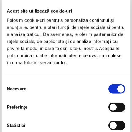
Acest site utilizează cookie-uri
Folosim cookie-uri pentru a personaliza conținutul și
anunțurile, pentru a oferi funcții de rețele sociale și pentru
a analiza traficul. De asemenea, le oferim partenerilor de
rețele sociale, de publicitate și de analize informații cu
privire la modul în care folosiți site-ul nostru. Aceștia le
Brian Abbs - Splash, activity
J. M. Miller - Learning english
pot combina cu alte informații oferite de dvs. sau culese
book pentru clasa a IV-a
(volumul 4)
în urma folosirii serviciilor lor.
Selecția
Necesare
consimțământului
Preferinţe
Statistici