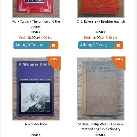
Mark Twain - The prince and the
C. E. Eckersley - Brighter english
pauper
IN STOC
IN STOC
Pret:
10,00Lei
4,00
Lei
Pret:
16,00Lei
6,40
Lei
Adaugă în coș
Adaugă în coș
-60%
-60%
A wonder book
Michael Philip West - The new
method english dictionary
(1937)
IN STOC
IN STOC