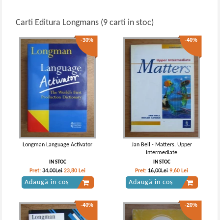
Carti Editura Longmans (9 carti in stoc)
-30%
-40%
Longman Language Activator
Jan Bell - Matters. Upper
intermediate
IN STOC
IN STOC
Pret:
34,00Lei
23,80
Lei
Pret:
16,00Lei
9,60
Lei
Adaugă în coș
Adaugă în coș
-40%
-20%