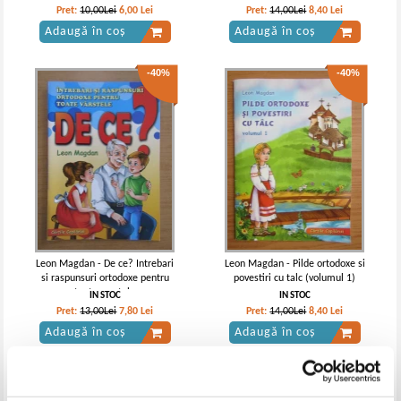
Pret:
10,00Lei
6,00
Lei
Pret:
14,00Lei
8,40
Lei
Adaugă în coș
Adaugă în coș
-40%
-40%
Leon Magdan - De ce? Intrebari
Leon Magdan - Pilde ortodoxe si
si raspunsuri ortodoxe pentru
povestiri cu talc (volumul 1)
toate varstele
IN STOC
IN STOC
Pret:
13,00Lei
7,80
Lei
Pret:
14,00Lei
8,40
Lei
Adaugă în coș
Adaugă în coș
-60%
-50%