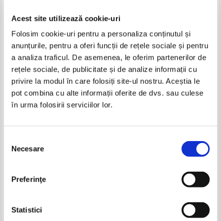
Acest site utilizează cookie-uri
Folosim cookie-uri pentru a personaliza conținutul și
anunțurile, pentru a oferi funcții de rețele sociale și pentru
a analiza traficul. De asemenea, le oferim partenerilor de
rețele sociale, de publicitate și de analize informații cu
privire la modul în care folosiți site-ul nostru. Aceștia le
Rugaciuni pentru copilasii buni
Leon Magdan - Probleme
pot combina cu alte informații oferite de dvs. sau culese
crestine de logica si
în urma folosirii serviciilor lor.
perspicacitate (volumul 1)
IN STOC
IN STOC
Pret:
13,00Lei
5,20
Lei
Pret:
10,00Lei
5,00
Lei
Adaugă în coș
Adaugă în coș
Selecția
Necesare
consimțământului
Preferinţe
Statistici