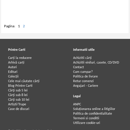
Pagina:
1
2
Printre Carti
Informatii utile
Carți la reducere
Achizitii cărți
Arhivă carți
Achizitii viniluri, casete, CD/DVD
Autori
Contact
Edituri
Cum cumpar?
Colecții
Politica de livrare
Cele mai căutate cărți
Retur comenzi
Blog Printre Carti
Angajari - Cariere
Cărţi sub 5 lei
Cărţi sub 8 lei
Legal
Cărţi sub 10 lei
Artiști/Trupe
ANPC
Case de discuri
Soluționarea online a litigiilor
Politica de confidentialitate
Termeni si conditii
Utilizare cookie-uri