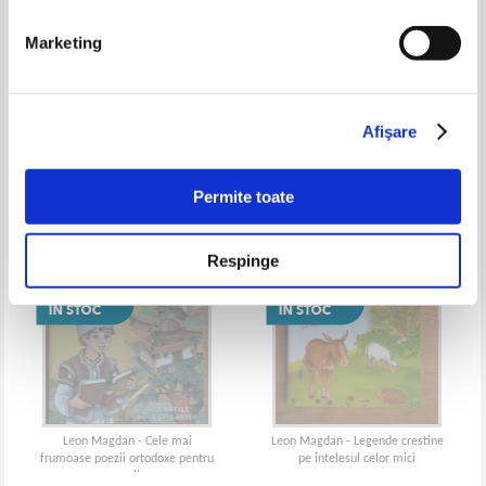
Marketing
Leon Magdan - Cele mai
Leon Magdan - Dictionar ortodox
frumoase jocuri crestine pentru
pentru copii (volumul 1)
copii
Afişare
Permite toate
Respinge
Leon Magdan - Cele mai
Leon Magdan - Legende crestine
frumoase poezii ortodoxe pentru
pe intelesul celor mici
copii