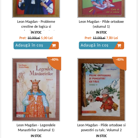
Leon Magdan - Probleme
Leon Magdan - Pilde ortodoxe
crestine de logica si
(volumul 1)
perspicacitate pentru toate
IN STOC
IN STOC
varstele, de la tineri isteti la
Pret:
10,00Lei
5,00
Lei
Pret:
13,00Lei
7,80
Lei
batrani intelepti
Adaugă în coș
Adaugă în coș
-40%
-40%
Leon Magdan - Legendele
Leon Magdan - Pilde ortodoxe si
Manastirilor (volumul 1)
povestiri cu talc. Volumul 2
IN STOC
IN STOC