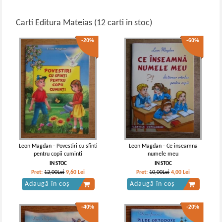
Carti Editura Mateias (12 carti in stoc)
-20%
-60%
Leon Magdan - Povestiri cu sfinti
Leon Magdan - Ce inseamna
pentru copii cuminti
numele meu
IN STOC
IN STOC
Pret:
12,00Lei
9,60
Lei
Pret:
10,00Lei
4,00
Lei
Adaugă în coș
Adaugă în coș
-40%
-20%