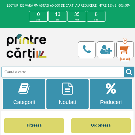
LECTURI DE VARĂ 📚 ASTĂZI 60.000 DE CĂRȚI AU REDUCERE ÎNTRE 15% ȘI 60%!📚
0
13
35
7
zile
ore
min
sec
0
0,00
Lei
Categorii
Noutati
Reduceri
Filtrează
Ordonează