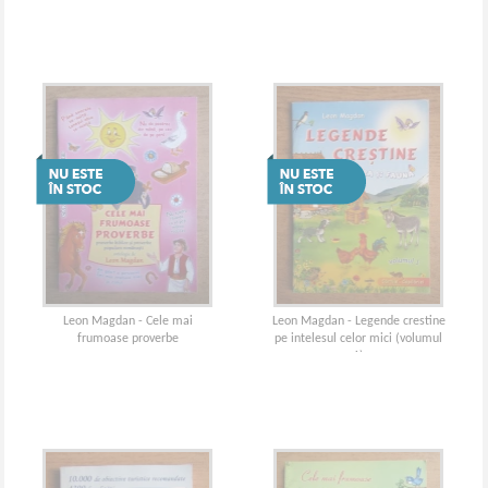
Leon Magdan - Cele mai
Leon Magdan - Legende crestine
frumoase proverbe
pe intelesul celor mici (volumul
1)