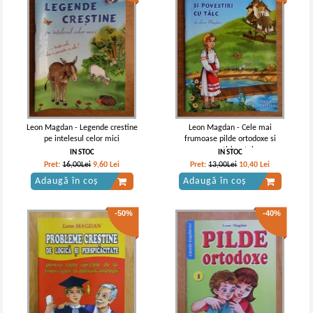
Leon Magdan - Legende crestine
Leon Magdan - Cele mai
pe intelesul celor mici
frumoase pilde ortodoxe si
povestiri cu talc
IN STOC
IN STOC
Pret:
16,00Lei
9,60
Lei
Pret:
13,00Lei
10,40
Lei
Adaugă în coș
Adaugă în coș
-50%
-40%