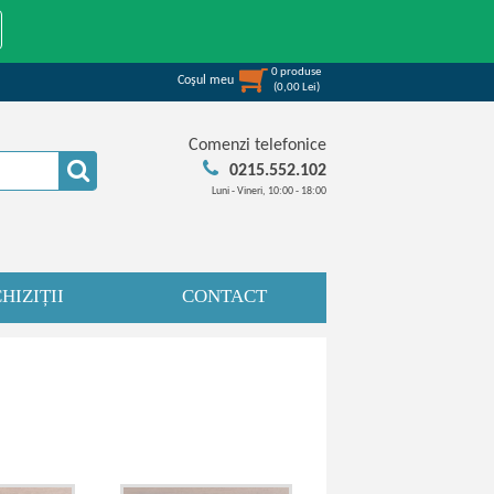
0
produse
Coşul meu
(
0,00
Lei
)
Comenzi telefonice
0215.552.102
Luni - Vineri, 10:00 - 18:00
HIZIȚII
CONTACT