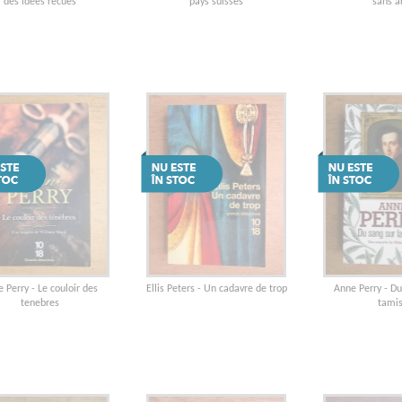
des idees recues
pays suisses
sans a
 Perry - Le couloir des
Ellis Peters - Un cadavre de trop
Anne Perry - Du
tenebres
tami