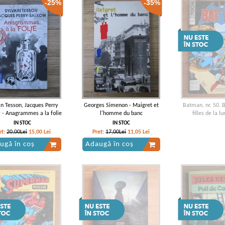
-25%
-35%
in Tesson, Jacques Perry
Georges Simenon - Maigret et
Batman, nr. 50. 
 - Anagrammes a la folie
l'homme du banc
filles de la l
IN STOC
IN STOC
et:
20,00Lei
15,00
Lei
Pret:
17,00Lei
11,05
Lei
ugă în coș
Adaugă în coș