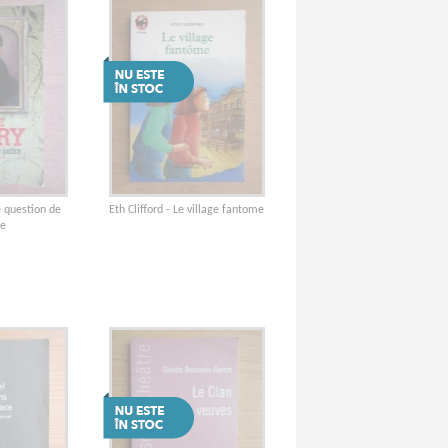
e question de
Eth Clifford - Le village fantome
ce