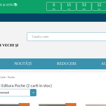
0
15
53
11
% ȘI 35%!📚
zile
ore
min
sec
 VECHI ŞI
NOUTĂȚI
REDUCERI
AC
 Carti
»
Poche
i Editura Poche (2 carti in stoc)