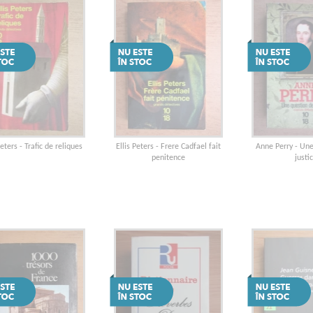
Peters - Trafic de reliques
Ellis Peters - Frere Cadfael fait
Anne Perry - Un
penitence
justi