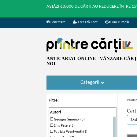
ASTĂZI 60.000 DE CĂRȚI AU REDUCERE ÎNTRE 15
Conectare
Creează Cont
Cum cumpăr
ANTICARIAT ONLINE - VÂNZARE CĂRŢI
NOI
Categorii
Filtre:
Printre
Cart
Autori
Georges Simenon(5)
Ellis Peters(5)
Patricia Wentworth(3)