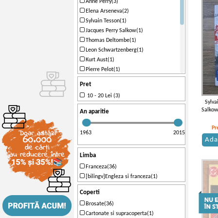
Anne Perry(3)
Elena Arseneva(2)
Sylvain Tesson(1)
Jacques Perry Salkow(1)
Thomas Deltombe(1)
Leon Schwartzenberg(1)
Kurt Aust(1)
Pierre Pelot(1)
Ginette Beauvais Garcin(1)
Pret
Jean Guisnel(1)
10 - 20 Lei (3)
Florence Montreynaud(1)
Sylva
Eth Clifford(1)
Salkow
An aparitie
Jean Philippe Domecq(1)
Gonzague de Reynold(1)
Pr
1963
2015
Gustave Flaubert(1)
Ada
Jules Renard(1)
Limba
Ann Granger(1)
Franceza(36)
[bilingv]Engleza si franceza(1)
Coperti
Brosate(36)
Cartonate si supracoperta(1)