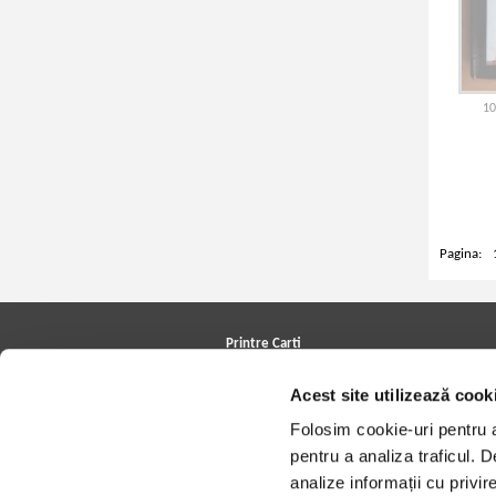
10
Pagina:
Printre Carti
Carți la reducere
Acest site utilizează cook
Arhivă carți
Autori
Folosim cookie-uri pentru a 
Edituri
Colecții
pentru a analiza traficul. 
Cele mai căutate cărți
analize informații cu privir
Blog Printre Carti