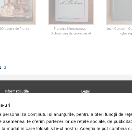
00 tresors de France
Florence Montreynaud -
Jean Guisnel - Gu
Dictionnaire de proverbes et
cyberes
dictons
1
2
Informatii utile
Legal
ANPC
Achizitii cărți
ie-uri
Achizitii viniluri, casete, CD/DVD
Soluționarea online a litigiilor
Contact
Politica de confidentialitate
personaliza conținutul și anunțurile, pentru a oferi funcții de rețe
Cum cumpar?
Termeni si conditii
Politica de livrare
Utilizare cookie-uri
De asemenea, le oferim partenerilor de rețele sociale, de publicitat
Retur comenzi
e la modul în care folosiți site-ul nostru. Aceștia le pot combina c
Angajari - Cariere