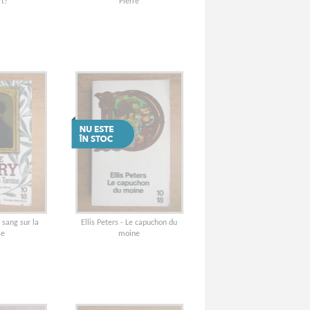
rt?
Pierre
 sang sur la
Ellis Peters - Le capuchon du
se
moine