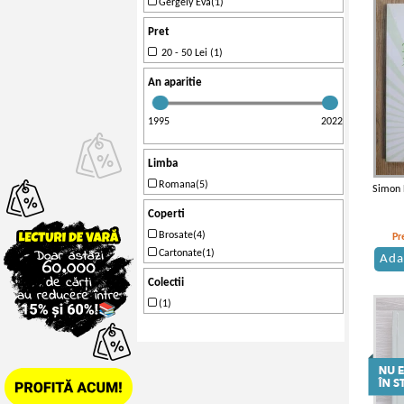
Gergely Eva(1)
Pret
20 - 50 Lei (1)
An aparitie
1995
2022
Limba
Romana(5)
Simon E
Coperti
Brosate(4)
Pr
Cartonate(1)
Ada
Colectii
(1)