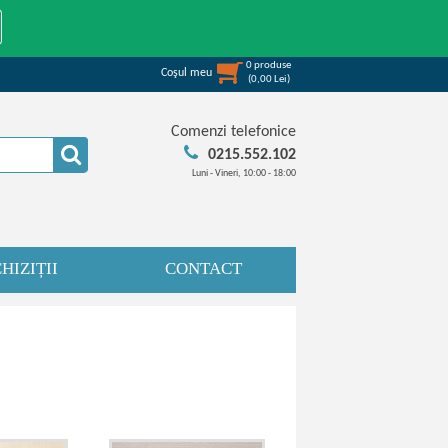
0
produse
Coşul meu
(
0,00
Lei
)
Comenzi telefonice
0215.552.102
Luni - Vineri, 10:00 - 18:00
HIZIȚII
CONTACT