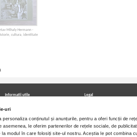
ztav Mihaly Hermann -
Istorie, cultura, identitate
1
Informatii utile
Legal
ANPC
Achizitii cărți
ie-uri
Achizitii viniluri, casete, CD/DVD
Soluționarea online a litigiilor
Contact
Politica de confidentialitate
personaliza conținutul și anunțurile, pentru a oferi funcții de rețe
Cum cumpar?
Termeni si conditii
Politica de livrare
Utilizare cookie-uri
De asemenea, le oferim partenerilor de rețele sociale, de publicitat
Retur comenzi
e la modul în care folosiți site-ul nostru. Aceștia le pot combina c
Angajari - Cariere