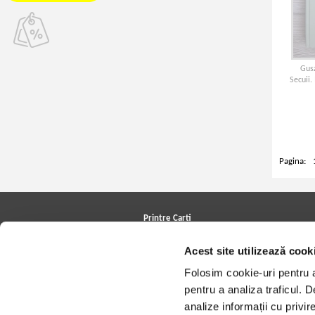
Gus
Secuii. 
Pagina:
Printre Carti
Carți la reducere
Acest site utilizează cook
Arhivă carți
Autori
Folosim cookie-uri pentru a 
Edituri
Colecții
pentru a analiza traficul. 
Cele mai căutate cărți
analize informații cu privir
Blog Printre Carti