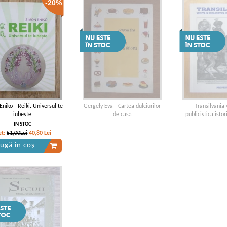
-20%
niko - Reiki. Universul te
Gergely Eva - Cartea dulciurilor
Transilvania 
iubeste
de casa
publicistica isto
IN STOC
et:
51,00Lei
40,80
Lei
ugă în coș