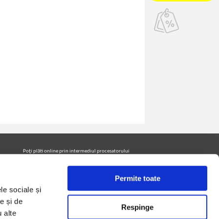
Poţi plăti online prin intermediul procesatorului
Netopia Payments
Permite toate
le sociale și
Urmăreşte-ne pe facebook pentru a fi la curent cu
promoţiile PrintreCarti.ro
e și de
Respinge
u alte