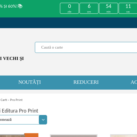
0
6
54
11
% ȘI 60%!📚
zile
ore
min
sec
 VECHI ŞI
NOUTĂȚI
REDUCERI
AC
 Carti
»
Pro Print
i Editura Pro Print