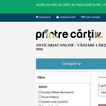
ASTĂZI 60.000 DE CĂRȚI AU REDUCERE ÎNTRE 15
Conectare
Creează Cont
Cum cumpăr
ANTICARIAT ONLINE - VÂNZARE CĂRŢI
NOI
Categorii
Filtre:
Printre
Cart
Autori
Gusztav Mihaly Hermann(1)
Simon Eniko(1)
Lovetei Lazar Laszlo(1)