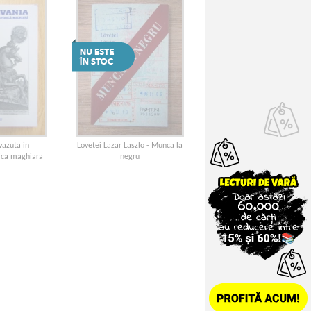
vazuta in
Lovetei Lazar Laszlo - Munca la
rica maghiara
negru