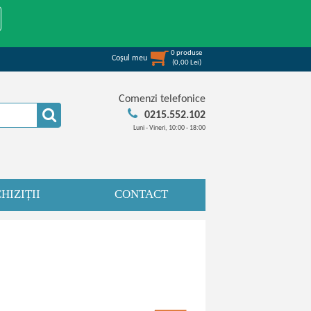
0
produse
Coşul meu
(
0,00
Lei
)
Comenzi telefonice
0215.552.102
Luni - Vineri, 10:00 - 18:00
HIZIȚII
CONTACT