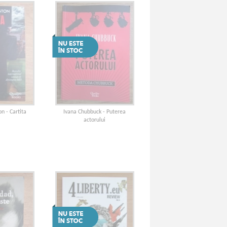
n - Cartita
Ivana Chubbuck - Puterea
actorului