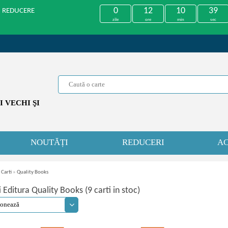
0
12
10
38
U REDUCERE
zile
ore
min
sec
 VECHI ŞI
NOUTĂȚI
REDUCERI
AC
 Carti
»
Quality Books
i Editura Quality Books (9 carti in stoc)