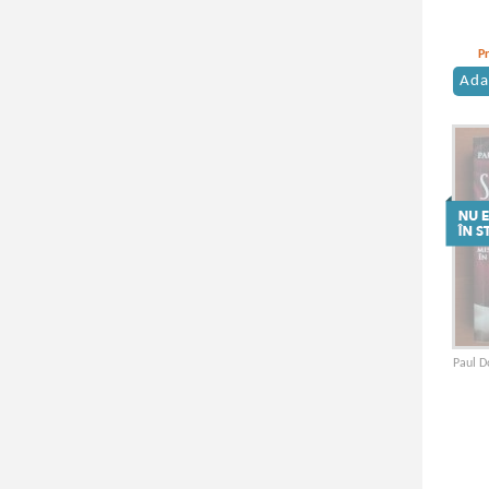
P
Ada
Paul D