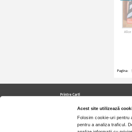
Alice
Pagina:
Printre Carti
Carți la reducere
Acest site utilizează cook
Arhivă carți
Autori
Folosim cookie-uri pentru a 
Edituri
Colecții
pentru a analiza traficul. 
Cele mai căutate cărți
analize informații cu privir
Blog Printre Carti