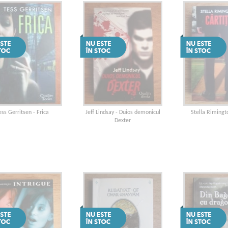
ess Gerritsen - Frica
Jeff Lindsay - Duios demonicul
Stella Rimingto
Dexter