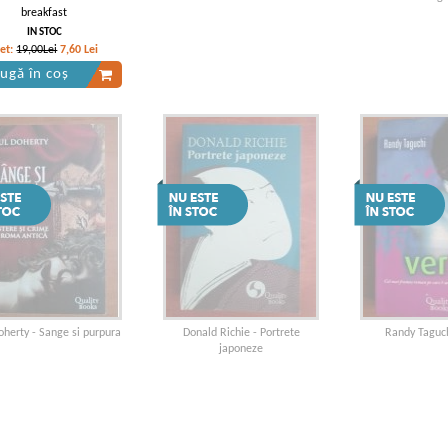
breakfast
IN STOC
ret:
19,00Lei
7,60
Lei
ugă în coș
oherty - Sange si purpura
Donald Richie - Portrete
Randy Taguchi
japoneze