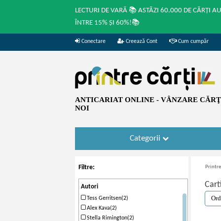
LECTURI DE VARĂ 📚 ASTĂZI 60.000 DE CĂRȚI A
ÎNTRE 15% ȘI 60%!📚
Conectare
Creează Cont
Cum cumpăr
ANTICARIAT ONLINE - VÂNZARE CĂRŢI
NOI
Categorii
Filtre:
Printre
Cart
Autori
Tess Gerritsen(2)
Alex Kava(2)
Stella Rimington(2)