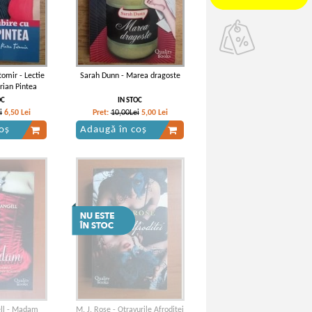
tomir - Lectie
Sarah Dunn - Marea dragoste
rian Pintea
OC
IN STOC
i
6,50
Lei
Pret:
10,00Lei
5,00
Lei
oș
Adaugă în coș
ell - Madam
M. J. Rose - Otravurile Afroditei