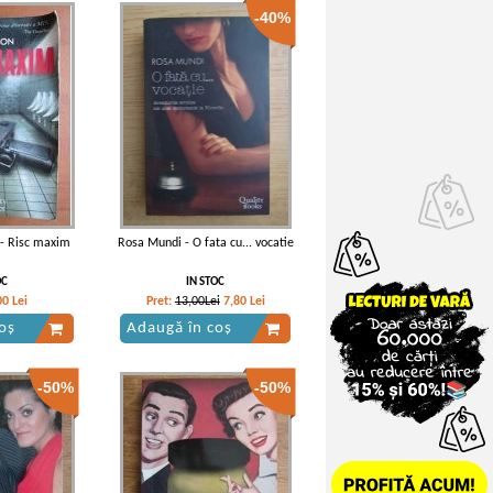
-40%
 - Risc maxim
Rosa Mundi - O fata cu... vocatie
OC
IN STOC
00
Lei
Pret:
13,00Lei
7,80
Lei
oș
Adaugă în coș
-50%
-50%