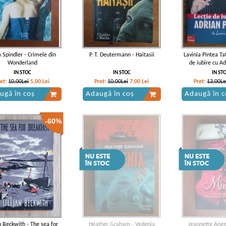
a Spindler - Crimele din
P. T. Deutermann - Haitasii
Lavinia Pintea Ta
Wonderland
de iubire cu Ad
IN STOC
IN STOC
IN ST
ret:
10,00Lei
5,00
Lei
Pret:
10,00Lei
7,00
Lei
Pret:
13,00Le
ugă în coș
Adaugă în coș
Adaugă în c
-60%
an Beckwith - The sea for
Heather Graham - Vedenia
Jeannette Ang