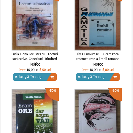
Lucia Elena Locusteanu - Lecturi
Livia Fumurescu - Gramatica
subiective. Conexiuni. Trimiteri
restructurata a limbii romane
metodologice
IN STOC
IN STOC
Pret:
10,00Lei
6,50
Lei
Pret:
10,00Lei
6,00
Lei
Adaugă în coș
Adaugă în coș
-50%
-60%