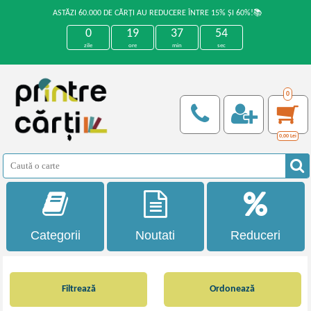
ASTĂZI 60.000 DE CĂRȚI AU REDUCERE ÎNTRE 15% ȘI 60%!📚
0
19
37
53
zile
ore
min
sec
0
0,00
Lei
Categorii
Noutati
Reduceri
Filtrează
Ordonează