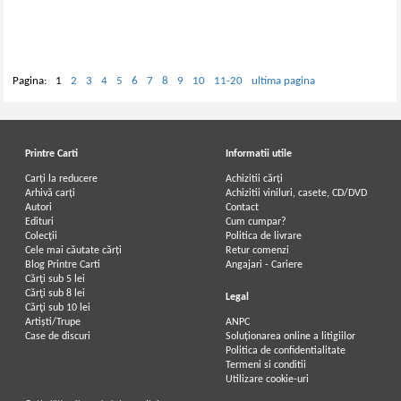
Pagina:
1
2
3
4
5
6
7
8
9
10
11-20
ultima pagina
Printre Carti
Informatii utile
Carți la reducere
Achizitii cărți
Arhivă carți
Achizitii viniluri, casete, CD/DVD
Autori
Contact
Edituri
Cum cumpar?
Colecții
Politica de livrare
Cele mai căutate cărți
Retur comenzi
Blog Printre Carti
Angajari - Cariere
Cărţi sub 5 lei
Cărţi sub 8 lei
Legal
Cărţi sub 10 lei
Artiști/Trupe
ANPC
Case de discuri
Soluționarea online a litigiilor
Politica de confidentialitate
Termeni si conditii
Utilizare cookie-uri