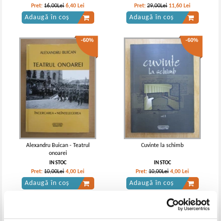
Pret:
16,00Lei
6,40
Lei
Pret:
29,00Lei
11,60
Lei
Adaugă în coș
Adaugă în coș
-60%
-60%
Alexandru Buican - Teatrul
Cuvinte la schimb
onoarei
IN STOC
IN STOC
Pret:
10,00Lei
4,00
Lei
Pret:
10,00Lei
4,00
Lei
Adaugă în coș
Adaugă în coș
-60%
-60%