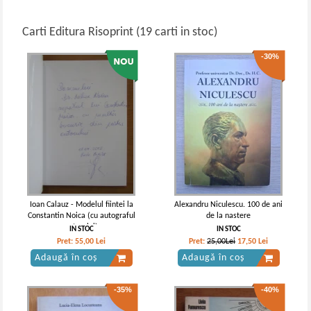
Carti Editura Risoprint (19 carti in stoc)
-30%
Ioan Calauz - Modelul fiintei la
Alexandru Niculescu. 100 de ani
Constantin Noica (cu autograful
de la nastere
autorului)
IN STOC
IN STOC
Pret:
55,00
Lei
Pret:
25,00Lei
17,50
Lei
Adaugă în coș
Adaugă în coș
-35%
-40%