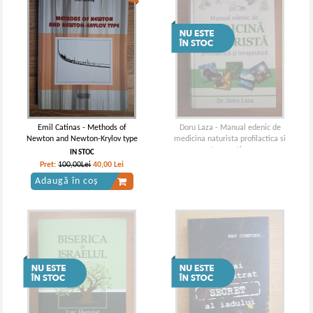
Emil Catinas - Methods of
Doru Laza - Manual edenic de
Newton and Newton-Krylov type
medicina naturista profilactica si
terapeutica
IN STOC
Pret:
100,00Lei
40,00
Lei
Adaugă în coș