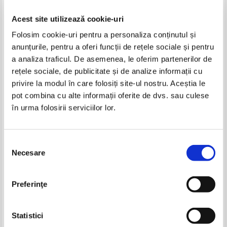
Acest site utilizează cookie-uri
Folosim cookie-uri pentru a personaliza conținutul și
anunțurile, pentru a oferi funcții de rețele sociale și pentru
a analiza traficul. De asemenea, le oferim partenerilor de
rețele sociale, de publicitate și de analize informații cu
privire la modul în care folosiți site-ul nostru. Aceștia le
Demea Sabin - Animalele.
Petru Toacsen - Si azi ma duce
pot combina cu alte informații oferite de dvs. sau culese
Prietenii nostri apropiati
gandul...
în urma folosirii serviciilor lor.
IN STOC
IN STOC
Pret:
17,00Lei
6,80
Lei
Pret:
17,00Lei
6,80
Lei
Adaugă în coș
Adaugă în coș
Selecția
Necesare
consimțământului
-60%
-60%
Preferinţe
Statistici