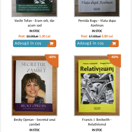
Vasile Tofan - Eram orb, dar
Persida Rugu - Viata dupa
acum vad
Azelman
IN STOC
IN STOC
Pret:
10,00Lei
5,00
Lei
Pret:
17,00Lei
6,80
Lei
Adaugă în coș
Adaugă în coș
-60%
-60%
Becky Oprean - Secretul unui
Francis J. Beckwith -
zambet
Relativismul
IN STOC
IN STOC