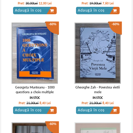
Pret:
30,00Lei
12,00
Lei
Pret:
19,00Lei
7,60
Lei
Adaugă în coș
Adaugă în coș
-60%
-60%
Georgeta Munteanu - 1000
Gheorghe Zah - Povestea vietii
questions a choix multiple
mele
IN STOC
IN STOC
Pret:
21,00Lei
8,40
Lei
Pret:
21,00Lei
8,40
Lei
Adaugă în coș
Adaugă în coș
-60%