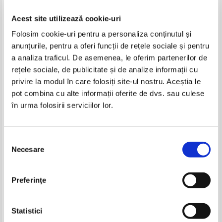
Acest site utilizează cookie-uri
Folosim cookie-uri pentru a personaliza conținutul și
anunțurile, pentru a oferi funcții de rețele sociale și pentru
a analiza traficul. De asemenea, le oferim partenerilor de
rețele sociale, de publicitate și de analize informații cu
privire la modul în care folosiți site-ul nostru. Aceștia le
Cu o carte pe taramul vacantei.
Viorica Groza - Zapping sur la
pot combina cu alte informații oferite de dvs. sau culese
Clasa a IV-a
grammaire
în urma folosirii serviciilor lor.
IN STOC
IN STOC
Pret:
11,00Lei
4,40
Lei
Pret:
20,00Lei
8,00
Lei
Adaugă în coș
Adaugă în coș
Selecția
Necesare
consimțământului
-60%
-60%
Preferinţe
Statistici