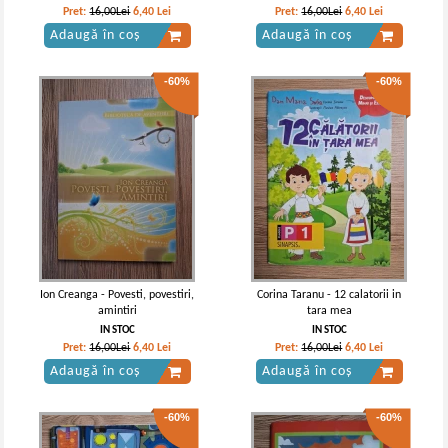
Pret:
16,00Lei
6,40
Lei
Pret:
16,00Lei
6,40
Lei
Adaugă în coș
Adaugă în coș
-60%
-60%
Ion Creanga - Povesti, povestiri,
Corina Taranu - 12 calatorii in
amintiri
tara mea
IN STOC
IN STOC
Pret:
16,00Lei
6,40
Lei
Pret:
16,00Lei
6,40
Lei
Adaugă în coș
Adaugă în coș
-60%
-60%