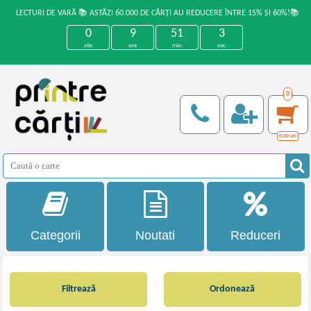
LECTURI DE VARĂ 📚 ASTĂZI 60.000 DE CĂRȚI AU REDUCERE ÎNTRE 15% ȘI 60%!📚
0
9
51
2
zile
ore
min
sec
0
0,00
Lei
Categorii
Noutati
Reduceri
Filtrează
Ordonează