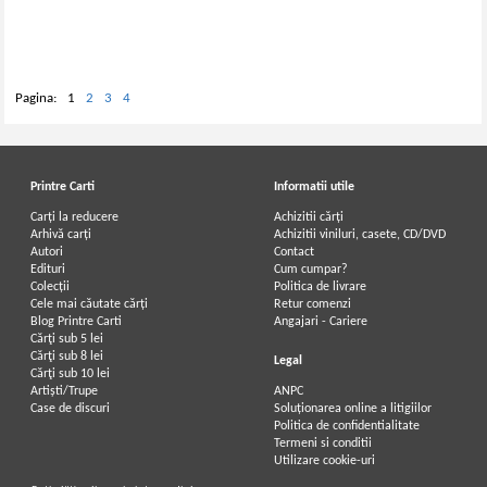
Pagina:
1
2
3
4
Printre Carti
Informatii utile
Carți la reducere
Achizitii cărți
Arhivă carți
Achizitii viniluri, casete, CD/DVD
Autori
Contact
Edituri
Cum cumpar?
Colecții
Politica de livrare
Cele mai căutate cărți
Retur comenzi
Blog Printre Carti
Angajari - Cariere
Cărţi sub 5 lei
Cărţi sub 8 lei
Legal
Cărţi sub 10 lei
Artiști/Trupe
ANPC
Case de discuri
Soluționarea online a litigiilor
Politica de confidentialitate
Termeni si conditii
Utilizare cookie-uri