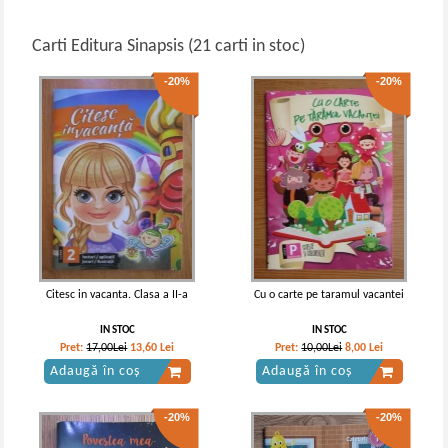
Carti Editura Sinapsis (21 carti in stoc)
-20%
-20%
Citesc in vacanta. Clasa a II-a
Cu o carte pe taramul vacantei
IN STOC
IN STOC
Pret:
17,00Lei
13,60
Lei
Pret:
10,00Lei
8,00
Lei
Adaugă în coș
Adaugă în coș
-20%
-20%