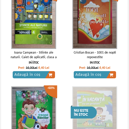
Ioana Campean - Stiinte ale
Cristian Bocan - 1001 de nopti
naturii. Caiet de aplicatii, clasa a
repovestite
IV-a
IN STOC
IN STOC
Pret:
16,00Lei
6,40
Lei
Pret:
16,00Lei
6,40
Lei
Adaugă în coș
Adaugă în coș
-60%