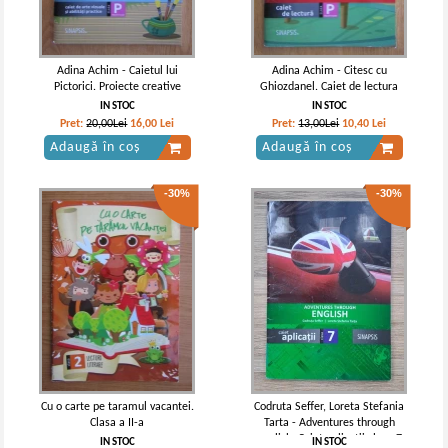
Adina Achim - Caietul lui
Adina Achim - Citesc cu
Pictorici. Proiecte creative
Ghiozdanel. Caiet de lectura
IN STOC
IN STOC
Pret:
20,00Lei
16,00
Lei
Pret:
13,00Lei
10,40
Lei
Adaugă în coș
Adaugă în coș
-30%
-30%
Cu o carte pe taramul vacantei.
Codruta Seffer, Loreta Stefania
Clasa a II-a
Tarta - Adventures through
english. Caiet aplicatii clasa 7
IN STOC
IN STOC