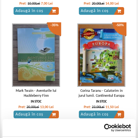
Pret:
10,00Lei
7,00
Lei
Pret:
20,00Lei
14,00
Lei
Adaugă în coș
Adaugă în coș
-35%
-50%
Mark Twain - Aventurile lui
Corina Taranu - Calatorim in
Huckleberry Finn
jurul lumii. Continentul Europa
IN STOC
IN STOC
Pret:
20,00Lei
13,00
Lei
Pret:
23,00Lei
11,50
Lei
Adaugă în coș
Adaugă în coș
-60%
-60%