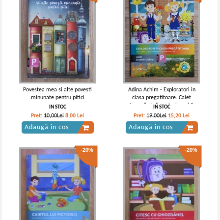
Povestea mea si alte povesti
Adina Achim - Exploratori in
minunate pentru pitici
clasa pregatitoare. Caiet
transdisciplinar (volumul I)
IN STOC
IN STOC
Pret:
10,00Lei
8,00
Lei
Pret:
19,00Lei
15,20
Lei
Adaugă în coș
Adaugă în coș
-20%
-20%