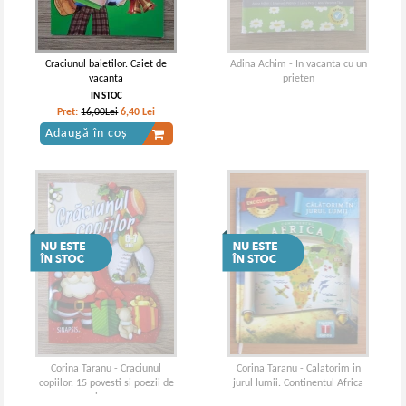
Craciunul baietilor. Caiet de
Adina Achim - In vacanta cu un
vacanta
prieten
IN STOC
Pret:
16,00Lei
6,40
Lei
Adaugă în coș
Corina Taranu - Craciunul
Corina Taranu - Calatorim in
copiilor. 15 povesti si poezii de
jurul lumii. Continentul Africa
iarna