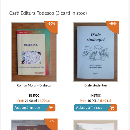
Carti Editura Todesco (3 carti in stoc)
-30%
-60%
Roman Morar - Diabetul
D'ale studentiei
IN STOC
IN STOC
Pret:
21,00Lei
14,70
Lei
Pret:
16,00Lei
6,40
Lei
Adaugă în coș
Adaugă în coș
-60%