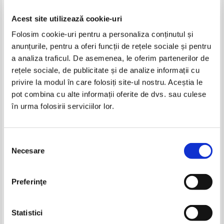
Acest site utilizează cookie-uri
Folosim cookie-uri pentru a personaliza conținutul și
anunțurile, pentru a oferi funcții de rețele sociale și pentru
a analiza traficul. De asemenea, le oferim partenerilor de
rețele sociale, de publicitate și de analize informații cu
privire la modul în care folosiți site-ul nostru. Aceștia le
Doina C. Radulescu - Din umbra
Doina Onica - Cu Stefan prin
pot combina cu alte informații oferite de dvs. sau culese
unui destin
lume (volumul 2)
în urma folosirii serviciilor lor.
Selecția
Necesare
consimțământului
Preferinţe
Statistici