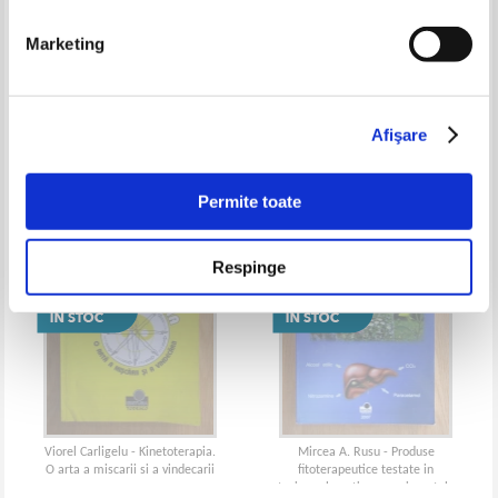
Marketing
Elena Glugan - Retele termice.
Horia Criveanu - Fizica. Lucrari
Mentenanta si fiabilitate
practice
Afişare
Permite toate
Respinge
Viorel Carligelu - Kinetoterapia.
Mircea A. Rusu - Produse
O arta a miscarii si a vindecarii
fitoterapeutice testate in
toxicoze hepatice experimentale