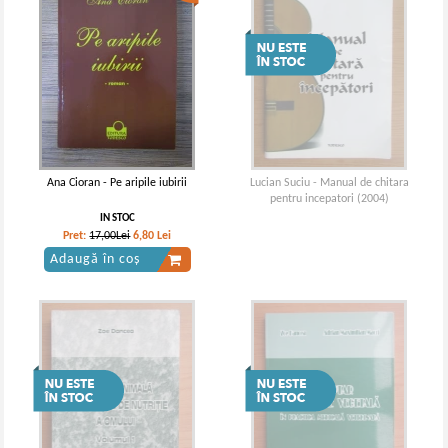
Ana Cioran - Pe aripile iubirii
Lucian Suciu - Manual de chitara
pentru incepatori (2004)
IN STOC
Pret:
17,00Lei
6,80
Lei
Adaugă în coș