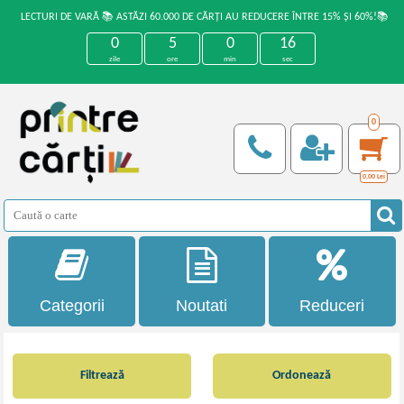
LECTURI DE VARĂ 📚 ASTĂZI 60.000 DE CĂRȚI AU REDUCERE ÎNTRE 15% ȘI 60%!📚
0
5
0
15
zile
ore
min
sec
0
0,00
Lei
Categorii
Noutati
Reduceri
Filtrează
Ordonează