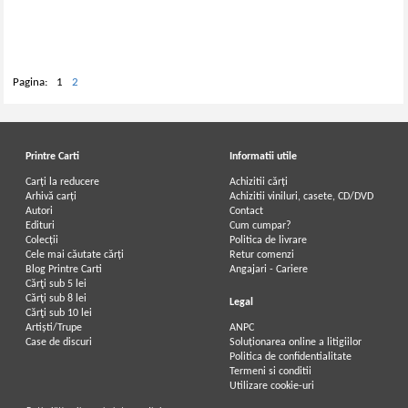
Pagina:
1
2
Printre Carti
Informatii utile
Carți la reducere
Achizitii cărți
Arhivă carți
Achizitii viniluri, casete, CD/DVD
Autori
Contact
Edituri
Cum cumpar?
Colecții
Politica de livrare
Cele mai căutate cărți
Retur comenzi
Blog Printre Carti
Angajari - Cariere
Cărţi sub 5 lei
Cărţi sub 8 lei
Legal
Cărţi sub 10 lei
Artiști/Trupe
ANPC
Case de discuri
Soluționarea online a litigiilor
Politica de confidentialitate
Termeni si conditii
Utilizare cookie-uri