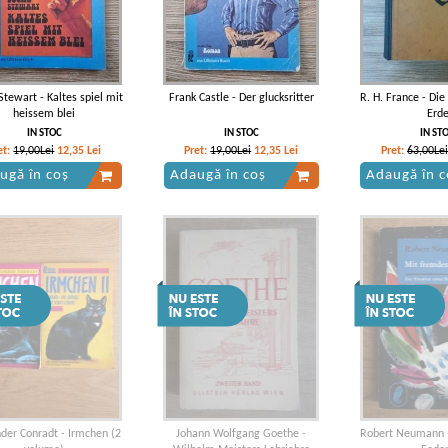
Stewart - Kaltes spiel mit
Frank Castle - Der glucksritter
R. H. France - Di
heissem blei
Erd
IN STOC
IN STOC
IN ST
et:
19,00Lei
12,35
Lei
Pret:
19,00Lei
12,35
Lei
Pret:
63,00Lei
ugă în coș
Adaugă în coș
Adaugă în c
der Conradt - Irmchen (2
Johann Wolfgang Goethe -
Robert Neumann 