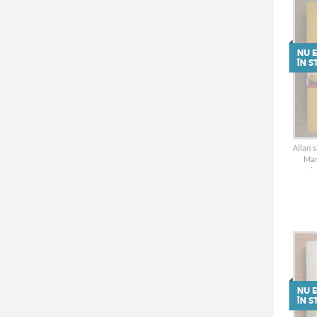
Allan 
Man
i