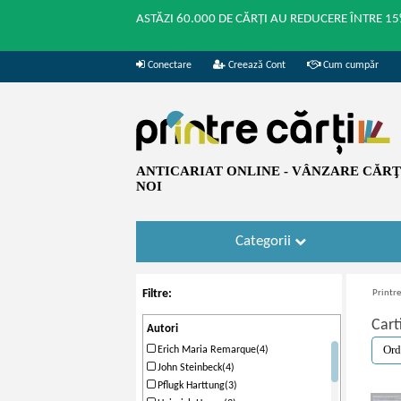
ASTĂZI 60.000 DE CĂRȚI AU REDUCERE ÎNTRE 15
Conectare
Creează Cont
Cum cumpăr
ANTICARIAT ONLINE - VÂNZARE CĂRŢI
NOI
Categorii
Filtre:
Printre
Carti
Autori
Erich Maria Remarque(4)
John Steinbeck(4)
Pflugk Harttung(3)