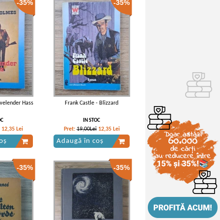
-35%
-35%
hwelender Hass
Frank Castle - Blizzard
OC
IN STOC
12,35
Lei
Pret:
19,00Lei
12,35
Lei
oș
Adaugă în coș
-35%
-35%