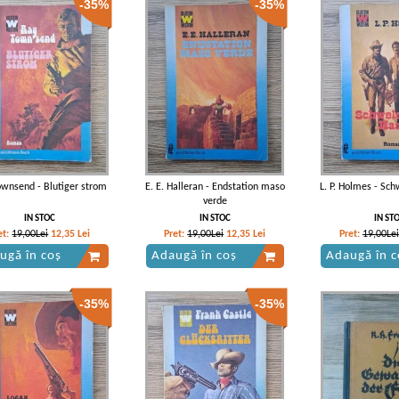
-35%
-35%
ownsend - Blutiger strom
E. E. Halleran - Endstation maso
L. P. Holmes - Sc
verde
IN STOC
IN STOC
IN ST
et:
19,00Lei
12,35
Lei
Pret:
19,00Lei
12,35
Lei
Pret:
19,00Lei
ugă în coș
Adaugă în coș
Adaugă în c
-35%
-35%