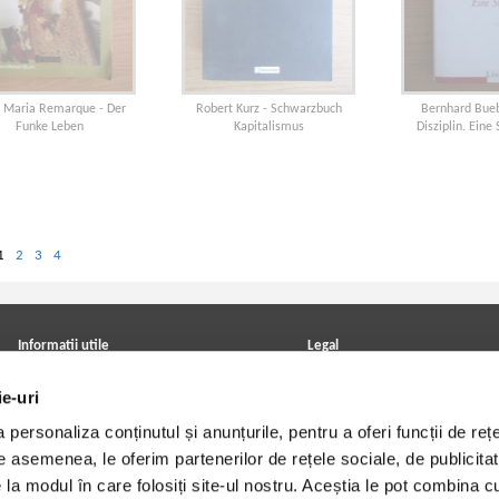
h Maria Remarque - Der
Robert Kurz - Schwarzbuch
Bernhard Bueb
Funke Leben
Kapitalismus
Disziplin. Eine 
1
2
3
4
Informatii utile
Legal
ANPC
Achizitii cărți
ie-uri
Achizitii viniluri, casete, CD/DVD
Soluționarea online a litigiilor
Contact
Politica de confidentialitate
personaliza conținutul și anunțurile, pentru a oferi funcții de rețe
Cum cumpar?
Termeni si conditii
Politica de livrare
Utilizare cookie-uri
De asemenea, le oferim partenerilor de rețele sociale, de publicitat
Retur comenzi
e la modul în care folosiți site-ul nostru. Aceștia le pot combina c
Angajari - Cariere