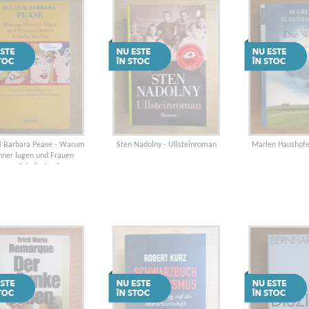
si Barbara Pease - Warum
Sten Nadolny - Ullsteinroman
Marlen Haushofe
ner lugen und Frauen
mmer Schuhe kaufen