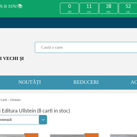
0
11
38
52
% ȘI 35%!📚
zile
ore
min
sec
 VECHI ŞI
NOUTĂȚI
REDUCERI
AC
 Carti
»
Ullstein
 Editura Ullstein (8 carti in stoc)