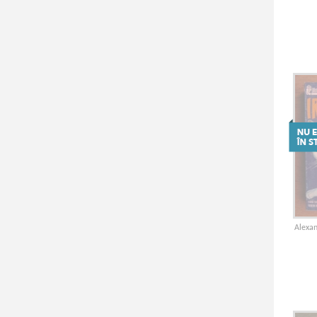
Michael Collins(1)
vezi mai mulţi autori
Alexan