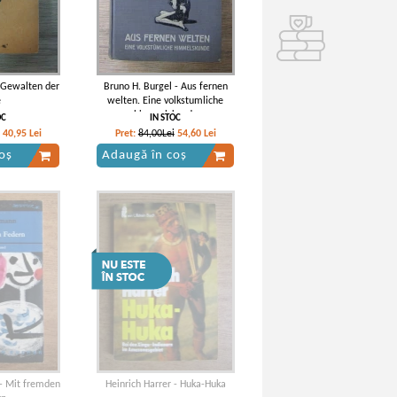
e Gewalten der
Bruno H. Burgel - Aus fernen
e
welten. Eine volkstumliche
himmelskunde
OC
IN STOC
40,95
Lei
Pret:
84,00Lei
54,60
Lei
oș
Adaugă în coș
- Mit fremden
Heinrich Harrer - Huka-Huka