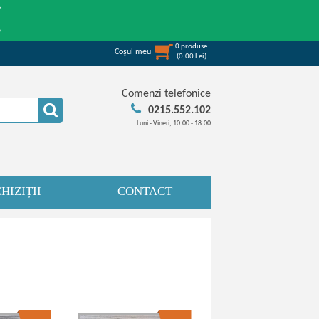
0
produse
Coşul meu
(
0,00
Lei
)
Comenzi telefonice
0215.552.102
Luni - Vineri, 10:00 - 18:00
HIZIȚII
CONTACT