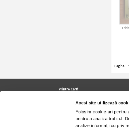
Eric
Pagina:
Printre Carti
Carți la reducere
Acest site utilizează cook
Arhivă carți
Autori
Folosim cookie-uri pentru a 
Edituri
Colecții
pentru a analiza traficul. 
Cele mai căutate cărți
analize informații cu privir
Blog Printre Carti