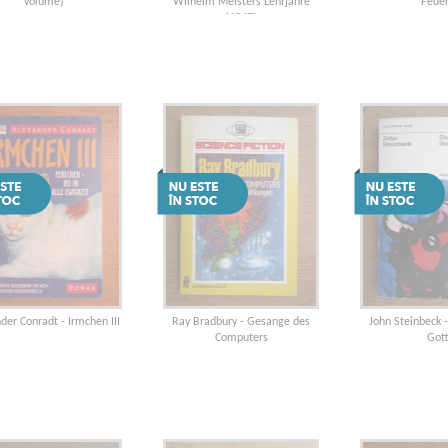
volume)
Wilhelm Meisters Lehrjahre
Fede
(1947)
der Conradt - Irmchen III
Ray Bradbury - Gesange des
John Steinbeck 
Computers
Got