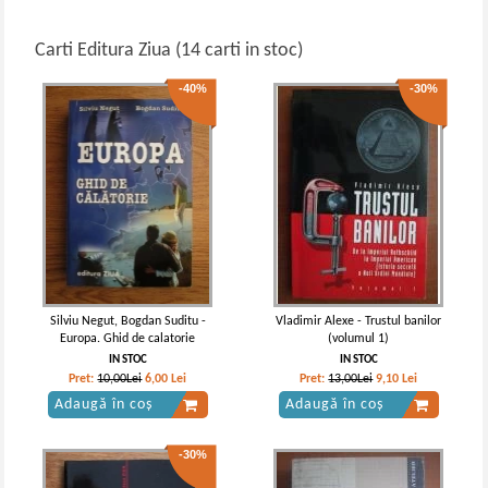
Carti Editura Ziua (14 carti in stoc)
-40%
-30%
Silviu Negut, Bogdan Suditu -
Vladimir Alexe - Trustul banilor
Europa. Ghid de calatorie
(volumul 1)
IN STOC
IN STOC
Pret:
10,00Lei
6,00
Lei
Pret:
13,00Lei
9,10
Lei
Adaugă în coș
Adaugă în coș
-30%