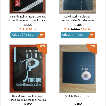
Valentin Raiha - KGB a aruncat
David Stark - Traiectorii
in aer Romania cu complicitatea
postsocialiste. Transformarea
unui grup de militari
politicii si a proprietatii in
IN STOC
IN STOC
Europa Centrala si de Est
Pret:
10,00
Lei
Pret:
28,00Lei
19,60
Lei
Adaugă în coș
Adaugă în coș
-20%
-40%
Dick Morris - Noul principe.
Steluta Danciu - Tibet
Machiavelli in secolul al XXI-lea
IN STOC
IN STOC