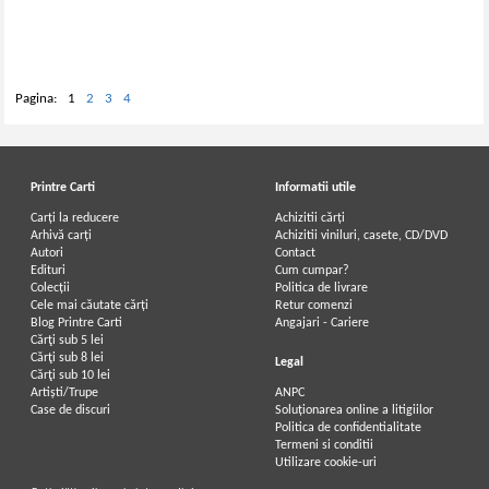
Pagina:
1
2
3
4
Printre Carti
Informatii utile
Carți la reducere
Achizitii cărți
Arhivă carți
Achizitii viniluri, casete, CD/DVD
Autori
Contact
Edituri
Cum cumpar?
Colecții
Politica de livrare
Cele mai căutate cărți
Retur comenzi
Blog Printre Carti
Angajari - Cariere
Cărţi sub 5 lei
Cărţi sub 8 lei
Legal
Cărţi sub 10 lei
Artiști/Trupe
ANPC
Case de discuri
Soluționarea online a litigiilor
Politica de confidentialitate
Termeni si conditii
Utilizare cookie-uri