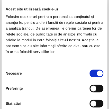
Acest site utilizează cookie-uri
Folosim cookie-uri pentru a personaliza conținutul și
anunțurile, pentru a oferi funcții de rețele sociale și pentru
a analiza traficul. De asemenea, le oferim partenerilor de
rețele sociale, de publicitate și de analize informații cu
privire la modul în care folosiți site-ul nostru. Aceștia le
Martin Griffiths - Relatii
Matija Beckovic - Slujba. Masura
pot combina cu alte informații oferite de dvs. sau culese
internationale. Scoli, curente,
versului in haosul istoriei
în urma folosirii serviciilor lor.
ganditori
IN STOC
IN STOC
Pret:
30,00Lei
18,00
Lei
Pret:
15,00Lei
7,50
Lei
Adaugă în coș
Adaugă în coș
Selecția
Necesare
consimțământului
-60%
-60%
Preferinţe
Statistici