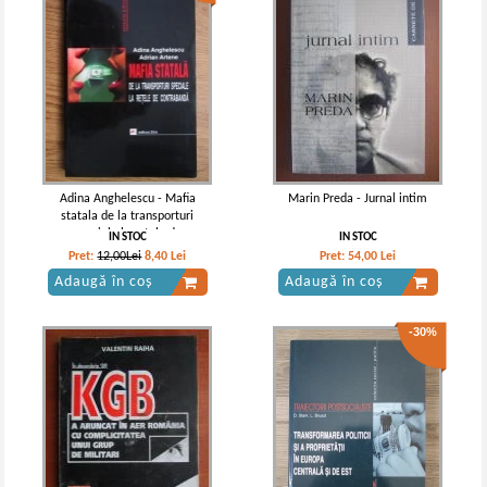
Adina Anghelescu - Mafia
Marin Preda - Jurnal intim
statala de la transporturi
speciale la retele de
IN STOC
IN STOC
contrabanda
Pret:
12,00Lei
8,40
Lei
Pret:
54,00
Lei
Adaugă în coș
Adaugă în coș
-30%