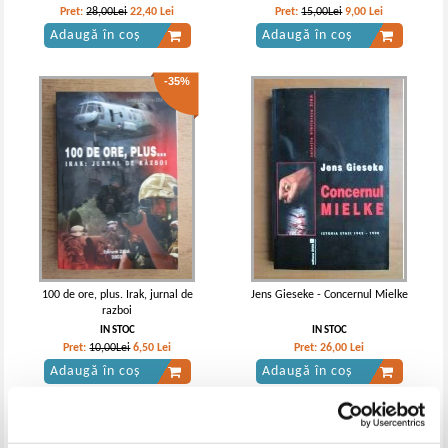
Pret:
28,00Lei
22,40
Lei
Pret:
15,00Lei
9,00
Lei
Adaugă în coș
Adaugă în coș
-35%
100 de ore, plus. Irak, jurnal de
Jens Gieseke - Concernul Mielke
razboi
IN STOC
IN STOC
Pret:
10,00Lei
6,50
Lei
Pret:
26,00
Lei
Adaugă în coș
Adaugă în coș
-40%
-50%