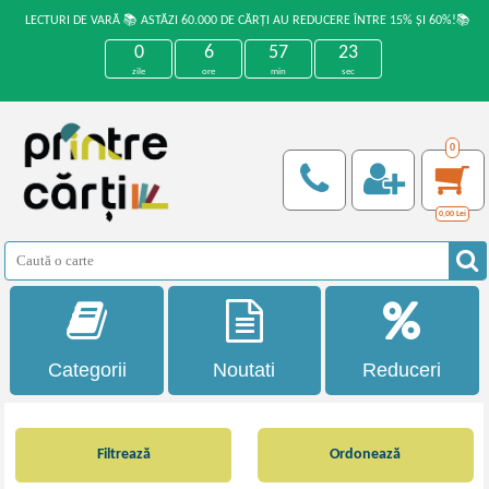
LECTURI DE VARĂ 📚 ASTĂZI 60.000 DE CĂRȚI AU REDUCERE ÎNTRE 15% ȘI 60%!📚
0
6
57
22
zile
ore
min
sec
0
0,00
Lei
Categorii
Noutati
Reduceri
Filtrează
Ordonează