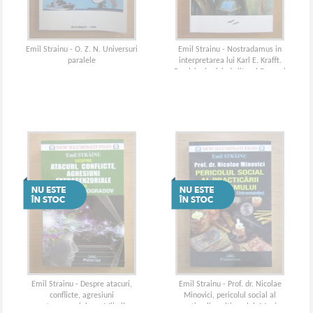
Emil Strainu - O. Z. N. Universuri
Emil Strainu - Nostradamus in
paralele
interpretarea lui Karl E. Krafft.
Previziuni privind viitorul Europei
Emil Strainu - Despre atacuri,
Emil Strainu - Prof. dr. Nicolae
conflicte, agresiuni
Minovici, pericolul social al
extrasenzoriale cu Mihail
practicarii ocultismului. Magie,