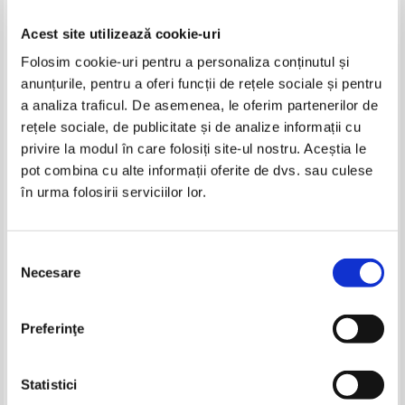
Acest site utilizează cookie-uri
Folosim cookie-uri pentru a personaliza conținutul și
anunțurile, pentru a oferi funcții de rețele sociale și pentru
a analiza traficul. De asemenea, le oferim partenerilor de
rețele sociale, de publicitate și de analize informații cu
privire la modul în care folosiți site-ul nostru. Aceștia le
Emil Strainu - Serviciile secrete
Emil Strainu - Sabiile nevazute
pot combina cu alte informații oferite de dvs. sau culese
si fenomenul OZN
ale zeului Marte
în urma folosirii serviciilor lor.
Selecția
Necesare
consimțământului
Preferinţe
Statistici