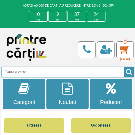
ASTĂZI 60.000 DE CĂRȚI AU REDUCERE ÎNTRE 15% ȘI 60%!📚
0
9
37
23
zile
ore
min
sec
0
0,00
Lei
Categorii
Noutati
Reduceri
Filtrează
Ordonează