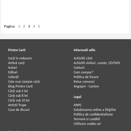
Vinogradov
vrajitorie, chiromantie
Pagina:
1
2
3
4
5
Printre Carti
Informatii utile
Carți la reducere
Achizitii cărți
Arhivă carți
Achizitii viniluri, casete, CD/DVD
Autori
Contact
Edituri
Cum cumpar?
Colecții
Politica de livrare
Cele mai căutate cărți
Retur comenzi
Blog Printre Carti
Angajari - Cariere
Cărţi sub 5 lei
Cărţi sub 8 lei
Legal
Cărţi sub 10 lei
Artiști/Trupe
ANPC
Case de discuri
Soluționarea online a litigiilor
Politica de confidentialitate
Termeni si conditii
Utilizare cookie-uri