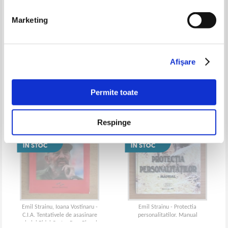
Marketing
Emil Strainu - O.Z.N. in arhivele
Emil Strainu - Razboiul
militare secrete
psihotronic
Afişare
Permite toate
Respinge
Emil Strainu, Ioana Vostinaru -
Emil Strainu - Protectia
C.I.A. Tentativele de asasinare
personalitatilor. Manual
ale lui Fidel Castro Ruz. Planul