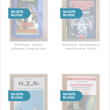
Emil Strainu - Razboiul
Emil Strainu - Parapsihologia si
psihotronic. Campul de lupta
serviciile secrete. Studii si
mental
cercetari nonconventionale