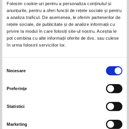
Folosim cookie-uri pentru a personaliza conținutul și
anunțurile, pentru a oferi funcții de rețele sociale și pentru
Carti Emily Anthes
a analiza traficul. De asemenea, le oferim partenerilor de
-60%
rețele sociale, de publicitate și de analize informații cu
privire la modul în care folosiți site-ul nostru. Aceștia le
pot combina cu alte informații oferite de dvs. sau culese
în urma folosirii serviciilor lor.
Selecția
Necesare
consimțământului
Emily Anthes - Frankenstein's
Preferinţe
cat.Cuddling up to biotech's
brave new beasts
IN STOC
Pret:
24,00Lei
9,60
Lei
Statistici
Adaugă în coș
Pagina:
1
Marketing