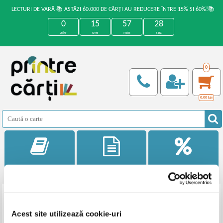
LECTURI DE VARĂ 📚 ASTĂZI 60.000 DE CĂRȚI AU REDUCERE ÎNTRE 15% ȘI 60%!📚
0
15
57
28
zile
ore
min
sec
0
0,00
Lei
Categorii
Noutati
Reduceri
Filtrează
Acest site utilizează cookie-uri