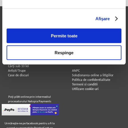
Printre Carti
Informatii utile
Afişare
Carți la reducere
Achizitii cărți
Arhivă carți
Achizitii viniluri, casete, CD/DVD
Autori
Contact
Permite toate
Edituri
Cum cumpar?
Colecții
Politica de livrare
Cele mai căutate cărți
Retur comenzi
Respinge
Blog Printre Carti
Angajari - Cariere
Cărţi sub 5 lei
Cărţi sub 8 lei
Legal
Cărţi sub 10 lei
Artiști/Trupe
ANPC
Case de discuri
Soluționarea online a litigiilor
Politica de confidentialitate
Termeni si conditii
Utilizare cookie-uri
Poţi plăti online prin intermediul
procesatorului Netopia Payments
Urmăreşte-ne pe facebook pentru a fi la