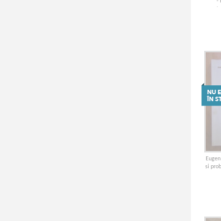
-
mate
anul III
Eugen 
si pro