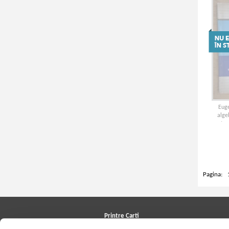
Eug
alge
pentru 
si li
Pagina:
Printre Carti