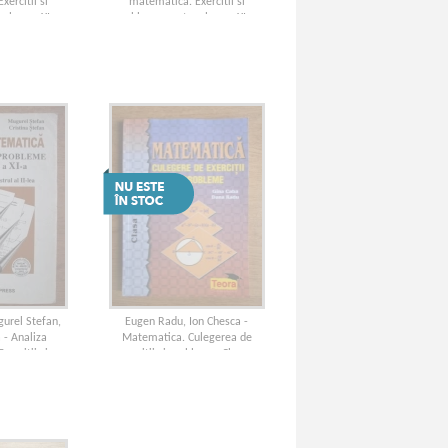
ercitii si
matematica. Exercitii si
 clasa a XI-a
probleme pentru clasa a XI a,
2)
semestrul I
urel Stefan,
Eugen Radu, Ion Chesca -
 - Analiza
Matematica. Culegerea de
ercitii si
exercitii si probleme. Clasa a
clasa a XI-a,
VII-a
l II-lea