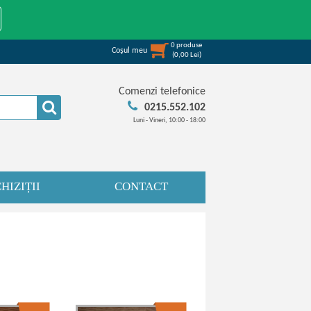
0
produse
Coşul meu
(
0,00
Lei
)
Comenzi telefonice
0215.552.102
Luni - Vineri, 10:00 - 18:00
HIZIȚII
CONTACT