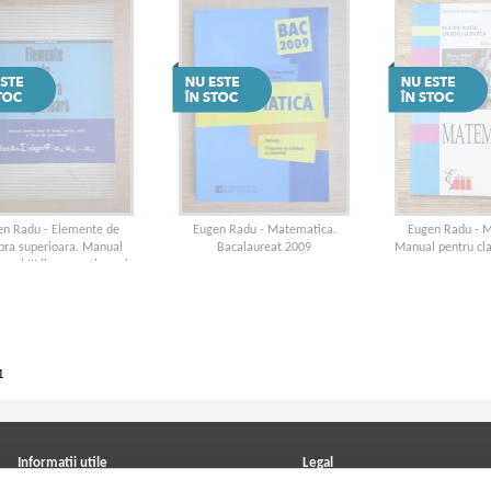
en Radu - Elemente de
Eugen Radu - Matematica.
Eugen Radu - 
bra superioara. Manual
Bacalaureat 2009
Manual pentru cla
anul III liceu, sectia reala
cee de specialitate (1972)
1
Informatii utile
Legal