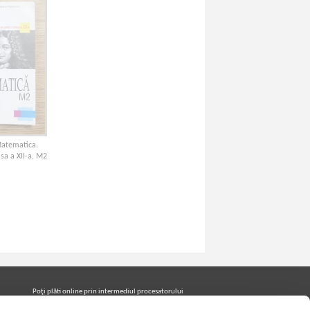
Matematica.
sa a XII-a, M2
Poţi plăti online prin intermediul procesatorului
Netopia Payments