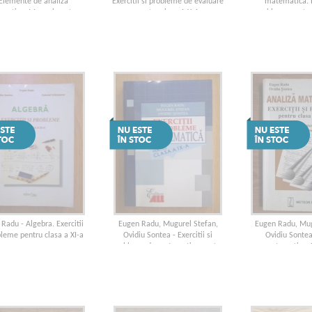
 Elemente de analiza
Exercitii si probleme de evaluare
matematica. Ex
matica. Manual pentru
pentru clasa A X-A
probleme pentru
 liceu, sectia reala si licee
(200
de specialitate
Radu - Algebra. Exercitii
Eugen Radu, Mugurel Stefan,
Eugen Radu, Mug
bleme pentru clasa a XI-a
Ovidiu Sontea - Exercitii si
Ovidiu Sontea
probleme de matematica pentru
matematica. Ex
clasa a IX-a
probleme pentru 
semestrul a