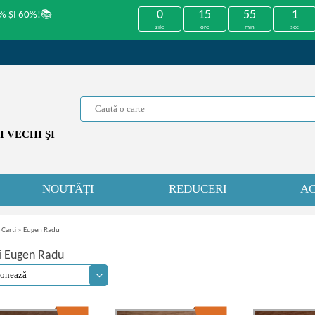
0
15
55
1
% ȘI 60%!📚
zile
ore
min
sec
 VECHI ŞI
NOUTĂȚI
REDUCERI
AC
 Carti
»
Eugen Radu
i Eugen Radu