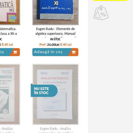
Matematica.
Eugen Radu - Elemente de
lasa a XII-a
algebra superioara. Manual
pentru clasa a XI-a liceu, sectia
OC
IN STOC
reala si anul III licee de
i
8,40
Lei
Pret:
21,00Lei
8,40
Lei
specialitate
oș
Adaugă în coș
- Analiza
Eugen Radu - Analiza