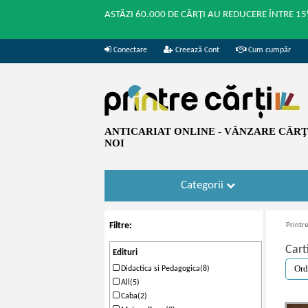
ASTĂZI 60.000 DE CĂRȚI AU REDUCERE ÎNTRE 15
Conectare
Creează Cont
Cum cumpăr
ANTICARIAT ONLINE - VÂNZARE CĂRŢI
NOI
Categorii
Filtre:
Printre
Cart
Edituri
Didactica si Pedagogica(8)
All(5)
Caba(2)