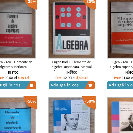
-35%
-30%
en Radu - Elemente de
Eugen Radu - Elemente de
Eugen Radu - 
algebra superioara
algebra superioara. Manual
algebra superi
pentru clasa a XI-a, sectia reala
pentru clas
IN STOC
IN STOC
IN ST
si anul III licee de specialitate
ret:
10,00Lei
6,50
Lei
Pret:
12,00Lei
8,40
Lei
Pret:
11,00Le
(1969)
ugă în coș
Adaugă în coș
Adaugă în c
-50%
-50%