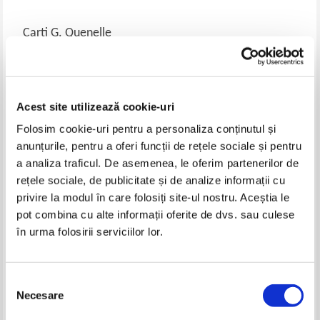
Carti G. Quenelle
-60%
Acest site utilizează cookie-uri
Folosim cookie-uri pentru a personaliza conținutul și
anunțurile, pentru a oferi funcții de rețele sociale și pentru
a analiza traficul. De asemenea, le oferim partenerilor de
rețele sociale, de publicitate și de analize informații cu
privire la modul în care folosiți site-ul nostru. Aceștia le
G. Quenelle, J. Tournaire -
J. G. Capelle, G. Quenelle,
pot combina cu alte informații oferite de dvs. sau culese
L'andleterre dans votre poche
Grand-Clement - La France en
în urma folosirii serviciilor lor.
direct
IN STOC
Pret:
17,00Lei
6,80
Lei
Adaugă în coș
Selecția
Necesare
consimțământului