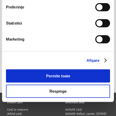
Preferinţe
Statistici
Marketing
G. Quenelle - Formes et emplois
G. Quenelle, J. Tournaire - The
du verbe anglais
USA in your pocket
Afişare
Permite toate
Pagina:
1
Respinge
Printre Carti
Informatii utile
Carți la reducere
Achizitii cărți
Arhivă carți
Achizitii viniluri, casete, CD/DVD