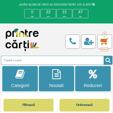
ASTĂZI 60.000 DE CĂRȚI AU REDUCERE ÎNTRE 15% ȘI 60%!📚
0
22
15
47
zile
ore
min
sec
0
0,00
Lei
Categorii
Noutati
Reduceri
Filtrează
Ordonează