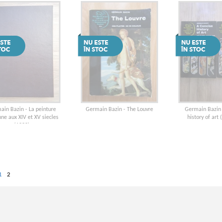
ain Bazin - La peinture
Germain Bazin - The Louvre
Germain Bazin 
nne aux XIV et XV siecles
history of art
(1933)
1
2