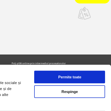
Poţi plăti online prin intermediul procesatorului
Netopia Payments
Permite toate
le sociale și
Urmăreşte-ne pe facebook pentru a fi la curent cu
promoţiile PrintreCarti.ro
e și de
Respinge
u alte