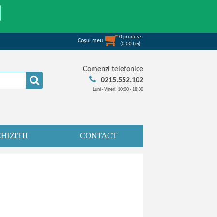
0
produse
Coşul meu
(
0,00
Lei
)
Comenzi telefonice
0215.552.102
Luni - Vineri, 10:00 - 18:00
HIZIȚII
CONTACT