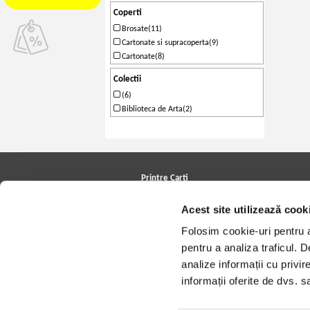
Coperti
Brosate(11)
Cartonate si supracoperta(9)
Cartonate(8)
Colectii
(6)
Biblioteca de Arta(2)
Printre Carti
Carți la reducere
Acest site utilizează cook
Arhivă carți
Autori
Folosim cookie-uri pentru a 
Edituri
Colecții
pentru a analiza traficul. 
Cele mai căutate cărți
analize informații cu privir
Blog Printre Carti
Cărţi sub 5 lei
informații oferite de dvs. sa
Cărţi sub 8 lei
Cărţi sub 10 lei
Artiști/Trupe