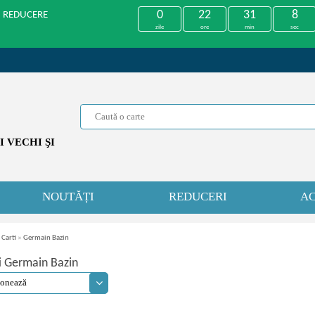
0
22
31
8
U REDUCERE
zile
ore
min
sec
 VECHI ŞI
NOUTĂȚI
REDUCERI
AC
 Carti
»
Germain Bazin
i Germain Bazin