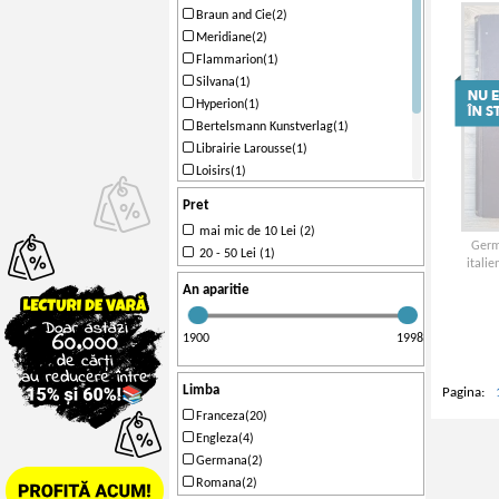
Braun and Cie(2)
Meridiane(2)
Flammarion(1)
Silvana(1)
Hyperion(1)
Bertelsmann Kunstverlag(1)
Librairie Larousse(1)
Loisirs(1)
Braun(1)
Pret
Bloud and Gay(1)
mai mic de 10 Lei (2)
Garamond(1)
Germ
20 - 50 Lei (1)
Harry N. Abrams(1)
italie
An aparitie
1900
1998
Limba
Pagina:
Franceza(20)
Engleza(4)
Germana(2)
Romana(2)