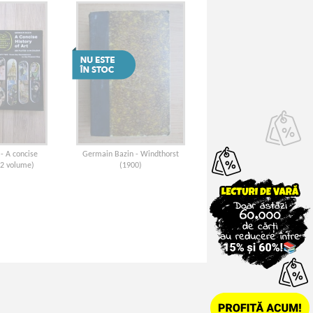
- A concise
Germain Bazin - Windthorst
 (2 volume)
(1900)