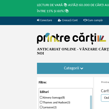
LECTURI DE VARĂ 📚 ASTĂZI 60.000 DE CĂRȚI A
ÎNTRE 15% ȘI 60%!📚
Conectare
Creează Cont
Cum cumpăr
ANTICARIAT ONLINE - VÂNZARE CĂRŢI
NOI
Categorii
Filtre:
Printre
Cart
Edituri
Aimery Somogy(8)
Thames and Hudson(3)
Larousse(2)