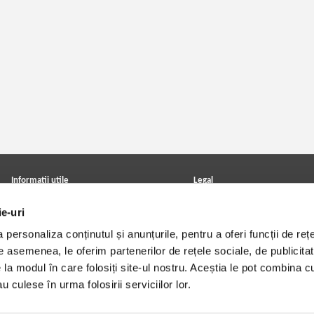
Informatii utile
Legal
ANPC
Achizitii cărți
ie-uri
Achizitii viniluri, casete, CD/DVD
Soluționarea online a litigiilor
Contact
Politica de confidentialitate
personaliza conținutul și anunțurile, pentru a oferi funcții de rețe
Cum cumpar?
Termeni si conditii
Politica de livrare
Utilizare cookie-uri
De asemenea, le oferim partenerilor de rețele sociale, de publicitat
Retur comenzi
e la modul în care folosiți site-ul nostru. Aceștia le pot combina c
Angajari - Cariere
u culese în urma folosirii serviciilor lor.