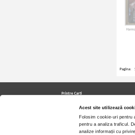
Hanna
Pagina:
Printre Carti
Carți la reducere
Acest site utilizează cook
Arhivă carți
Autori
Folosim cookie-uri pentru a 
Edituri
Colecții
pentru a analiza traficul. 
Cele mai căutate cărți
analize informații cu privir
Blog Printre Carti