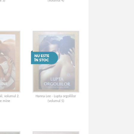
l 3)
(volumul 4)
ii, volumul 2.
Hanna Lee - Lupta orgoliilor
re mine
(volumul 5)