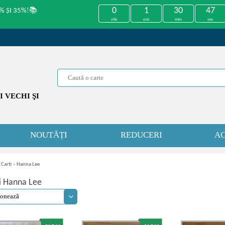
0
1
30
46
% ȘI 35%!📚
zile
ore
min
sec
 VECHI ŞI
NOUTĂȚI
REDUCERI
AC
 Carti
»
Hanna Lee
i Hanna Lee