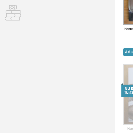
Hanna
Ada
Han