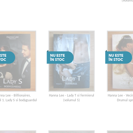
(volumu
na Lee - Billionaires,
Hanna Lee - Lady T si fermierul
Hanna Lee - Vecin
 1. Lady S si bodyguardul
(volumul 5)
Drumul sp