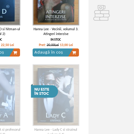
D si hitman-ul
Hanna Lee - Vecinii, volumul 3.
l 2)
Atingeri interzise
OC
IN STOC
22,50
Lei
Pret:
20,00Lei
13,00
Lei
oș
Adaugă în coș
 si profesorul
Hanna Lee - Lady C si strainul