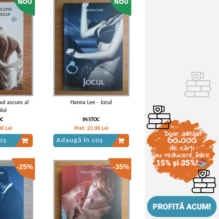
ul ascuns al
Hanna Lee - Jocul
lui
OC
IN STOC
00
Lei
Pret:
22,00
Lei
oș
Adaugă în coș
-25%
-35%