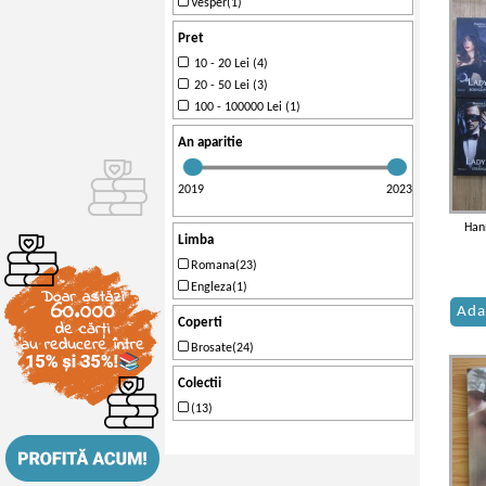
Vesper(1)
Pret
10 - 20 Lei (4)
20 - 50 Lei (3)
100 - 100000 Lei (1)
An aparitie
2019
2023
Hann
Limba
Romana(23)
Engleza(1)
Ada
Coperti
Brosate(24)
Colectii
(13)