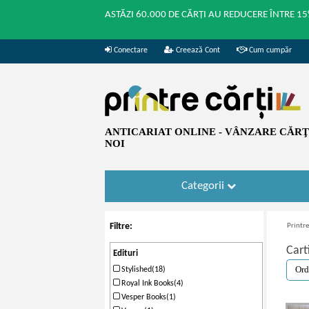
ASTĂZI 60.000 DE CĂRȚI AU REDUCERE ÎNTRE 15
Conectare
Creează Cont
Cum cumpăr
ANTICARIAT ONLINE - VÂNZARE CĂRŢI
NOI
Categorii
Filtre:
Printre
Cart
Edituri
Stylished(18)
Royal Ink Books(4)
Vesper Books(1)