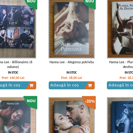
a Lee - Billionaires (6
Hanna Lee - Alegerea potrivita
Hanna Lee - Plan
volume)
destinu
IN STOC
IN STOC
IN ST
Pret:
140,00
Lei
Pret:
18,00
Lei
Pret:
18,
ugă în coș
Adaugă în coș
Adaugă în c
-35%