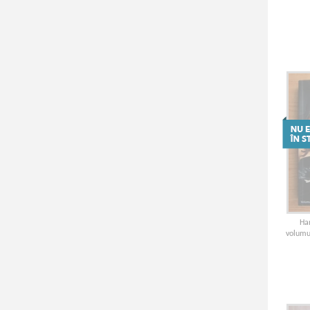
Han
volumul