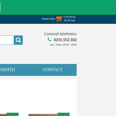
0
produse
Coşul meu
(
0,00
Lei
)
Comenzi telefonice
0215.552.102
Luni - Vineri, 10:00 - 18:00
HIZIȚII
CONTACT