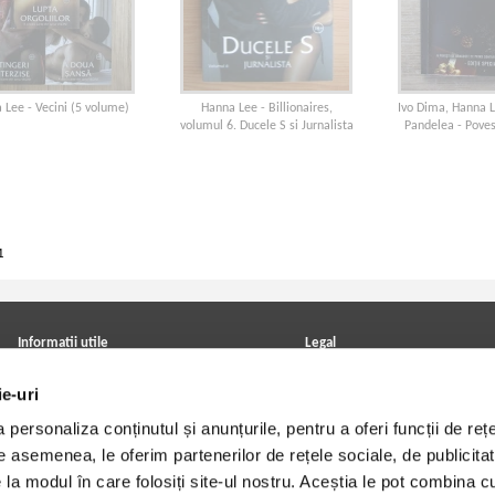
 Lee - Vecini (5 volume)
Hanna Lee - Billionaires,
Ivo Dima, Hanna L
volumul 6. Ducele S si Jurnalista
Pandelea - Poves
1
Informatii utile
Legal
ANPC
Achizitii cărți
ie-uri
Achizitii viniluri, casete, CD/DVD
Soluționarea online a litigiilor
Contact
Politica de confidentialitate
personaliza conținutul și anunțurile, pentru a oferi funcții de rețe
Cum cumpar?
Termeni si conditii
Politica de livrare
Utilizare cookie-uri
De asemenea, le oferim partenerilor de rețele sociale, de publicitat
Retur comenzi
e la modul în care folosiți site-ul nostru. Aceștia le pot combina c
Angajari - Cariere