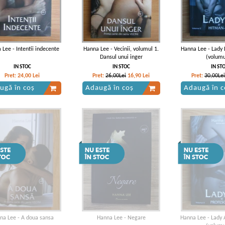
 Lee - Intentii indecente
Hanna Lee - Vecinii, volumul 1.
Hanna Lee - Lady 
Dansul unui inger
(volumu
IN STOC
IN STOC
IN ST
Pret:
24,00
Lei
Pret:
26,00Lei
16,90
Lei
Pret:
30,00Lei
ugă în coș
Adaugă în coș
Adaugă în c
na Lee - A doua sansa
Hanna Lee - Negare
Hanna Lee - Lady A