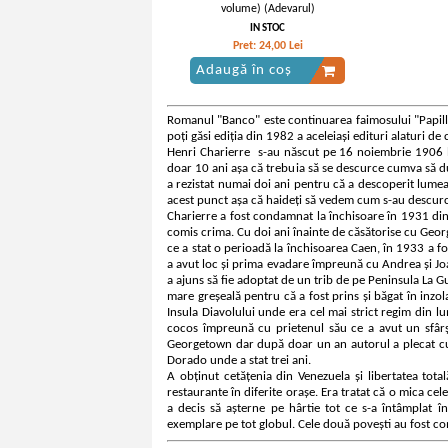
volume) (Adevarul)
IN STOC
Pret:
24,00
Lei
Adaugă în coș
Romanul "Banco" este continuarea faimosului "Papillon
poți găsi ediția din 1982 a aceleiași edituri alaturi 
Henri Charierre s-au născut pe 16 noiembrie 1906 l
doar 10 ani așa că trebuia să se descurce cumva să du
a rezistat numai doi ani pentru că a descoperit lumea
acest punct așa că haideți să vedem cum s-au descurca
Charierre a fost condamnat la închisoare în 1931 din
comis crima. Cu doi ani înainte de căsătorise cu Geo
ce a stat o perioadă la închisoarea Caen, în 1933 a f
a avut loc și prima evadare împreună cu Andrea și Joan
a ajuns să fie adoptat de un trib de pe Peninsula La G
mare greșeală pentru că a fost prins și băgat în inzol
Insula Diavolului unde era cel mai strict regim din lu
cocos împreună cu prietenul său ce a avut un sfârși
Georgetown dar după doar un an autorul a plecat cu un
Dorado unde a stat trei ani.
A obținut cetățenia din Venezuela și libertatea tot
restaurante în diferite orașe. Era tratat că o mica celeb
a decis să așterne pe hârtie tot ce s-a întâmplat î
exemplare pe tot globul. Cele două povești au fost com