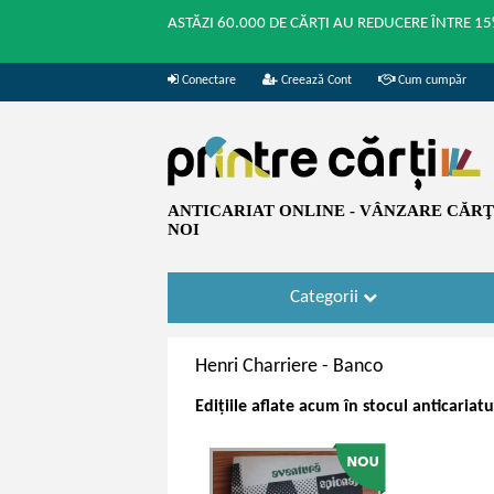
ASTĂZI 60.000 DE CĂRȚI AU REDUCERE ÎNTRE 15
Conectare
Creează Cont
Cum cumpăr
ANTICARIAT ONLINE - VÂNZARE CĂRŢI
NOI
Categorii
Henri Charriere -
Banco
Edițiile aflate acum în stocul anticariat