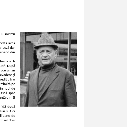
e-ul nostru
cesta avea
ranceză dar
ncepând din
e că ar fi
cupă. După
 același an
 evadeze și
edit a fi o
 trimită pe
din nuci de
ească spre
entă din El
chidă două
Paris. Aici
ilioane de
ichael Noer.