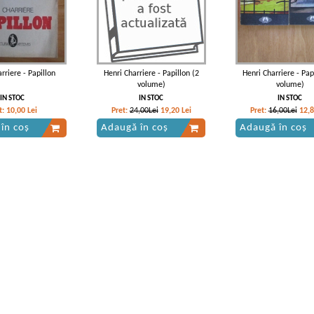
rriere - Papillon
Henri Charriere - Papillon (2
Henri Charriere - Pap
volume)
volume)
IN STOC
IN STOC
IN STOC
t:
10,00
Lei
Pret:
24,00Lei
19,20
Lei
Pret:
16,00Lei
12,
în coș
Adaugă în coș
Adaugă în coș