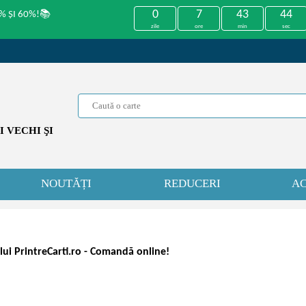
0
7
43
44
% ȘI 60%!📚
zile
ore
min
sec
 VECHI ŞI
NOUTĂȚI
REDUCERI
AC
ului PrintreCarti.ro - Comandă online!