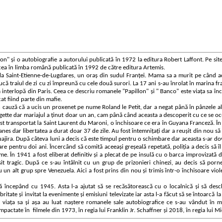
" și o autobiografie a autorului publicată în 1972 la editura Robert Laffont. Pe sit
de cea în limba română publicată în 1992 de către editura Artemis.
a Saint-Etienne-de-Lugdares, un oraș din sudul Franței. Mama sa a murit pe când a
că traiul de zi cu zi împreună cu cele două surori. La 17 ani s-au înrolat în marina f
 interlopă din Paris. Ceea ce descriu romanele "Papillon" și " Banco" este viața sa î
t fiind parte din mafie.
 cauză că a ucis un proxenet pe nume Roland le Petit, dar a negat până în pânzele alb
rgette dar mariajul a ținut doar un an, cam până când aceasta a descoperit cu ce se o
ost transportat la Saint Laurent du Maroni, o închisoare ce era în Guyana Franceză. În
es dar libertatea a durat doar 37 de zile. Au fost întemnițați dar a reușit din nou să
uajira. După câteva luni a decis că este timpul pentru o schimbare dar aceasta s-ar dov
are pentru doi ani. Încercând să comită aceeași greșeală repetată, poliția a decis să îl
me. În 1941 a fost eliberat definitiv și a plecat de pe insulă cu o barca improvizată 
t tragic. După ce s-au întâlnit cu un grup de prizonieri chinezi, au decis să porn
 alt grup spre Venezuela. Aici a fost prins din nou și trimis într-o închisoare viol
ală începând cu 1945. Asta l-a ajutat să se recăsătorească cu o localnică și să des
ritate și invitat la evenimente și emisiuni televizate iar asta l-a făcut să se întoarcă la 
n viața sa și așa au luat naștere romanele sale autobiografice ce s-au vândut în m
pactate în filmele din 1973, în regia lui Franklin Jr. Schaffner și 2018, în regia lui M