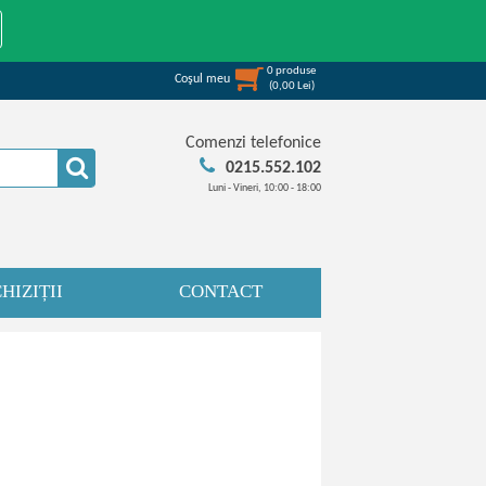
0
produse
Coşul meu
(
0,00
Lei
)
Comenzi telefonice
0215.552.102
Luni - Vineri, 10:00 - 18:00
HIZIȚII
CONTACT