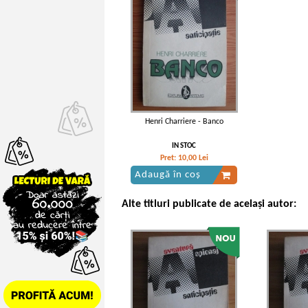
Henri Charriere - Banco
IN STOC
Pret:
10,00
Lei
Adaugă în coș
Alte titluri publicate de același autor: