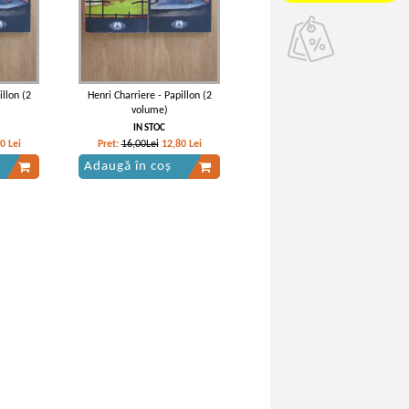
illon (2
Henri Charriere - Papillon (2
volume)
IN STOC
80
Lei
Pret:
16,00Lei
12,80
Lei
Adaugă în coș