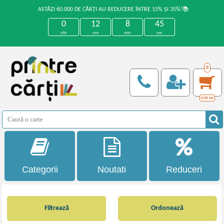
ASTĂZI 60.000 DE CĂRȚI AU REDUCERE ÎNTRE 15% ȘI 35%!📚
0
12
8
45
zile
ore
min
sec
0
0,00
Lei
Categorii
Noutati
Reduceri
Filtrează
Ordonează