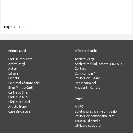
Pagina:
1
2
Printre Carti
Informatii utile
Carți la reducere
Achizitii cărți
Arhivă carți
Achizitii viniluri, casete, CD/DVD
Autori
Contact
Edituri
Cum cumpar?
Colecții
Politica de livrare
Cele mai căutate cărți
Retur comenzi
Blog Printre Carti
Angajari - Cariere
Cărţi sub 5 lei
Cărţi sub 8 lei
Legal
Cărţi sub 10 lei
Artiști/Trupe
ANPC
Case de discuri
Soluționarea online a litigiilor
Politica de confidentialitate
Termeni si conditii
Utilizare cookie-uri