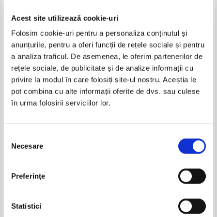
Acest site utilizează cookie-uri
Folosim cookie-uri pentru a personaliza conținutul și
anunțurile, pentru a oferi funcții de rețele sociale și pentru
a analiza traficul. De asemenea, le oferim partenerilor de
rețele sociale, de publicitate și de analize informații cu
privire la modul în care folosiți site-ul nostru. Aceștia le
Henri Charriere - Papillon
Henri Charriere - Banco,
pot combina cu alte informații oferite de dvs. sau culese
(volumul 1)
continuarea celebrului roman
în urma folosirii serviciilor lor.
Papillon (2 volume)
Selecția
Necesare
consimțământului
Preferinţe
Statistici