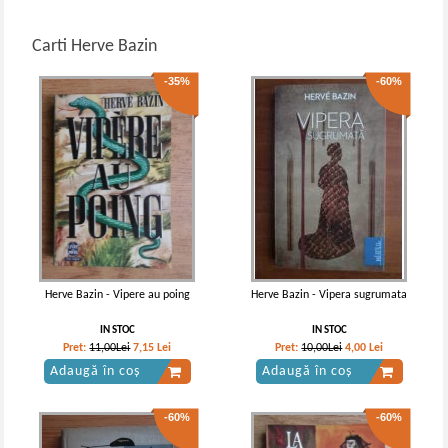
Carti Herve Bazin
-35%
-60%
Herve Bazin - Vipere au poing
Herve Bazin - Vipera sugrumata
IN STOC
IN STOC
Pret:
11,00Lei
7,15
Lei
Pret:
10,00Lei
4,00
Lei
Adaugă în coș
Adaugă în coș
-60%
-60%