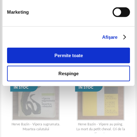
Marketing
Herve Bazin - Doamna Ex
Herve Bazin - Casatoria
Afişare
Permite toate
Respinge
Herve Bazin - Vipera sugrumata.
Herve Bazin - Vipere au poing.
Moartea calutului
La mort du petit cheval. Cri de la
Chouette