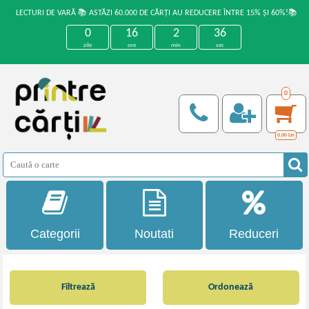
LECTURI DE VARĂ 📚 ASTĂZI 60.000 DE CĂRȚI AU REDUCERE ÎNTRE 15% ȘI 60%!📚
0
16
2
36
zile
ore
min
sec
0
0,00
Lei
Categorii
Noutati
Reduceri
Filtrează
Ordonează