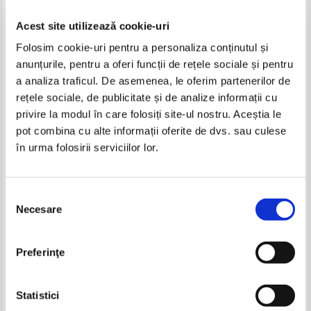
Acest site utilizează cookie-uri
Folosim cookie-uri pentru a personaliza conținutul și
anunțurile, pentru a oferi funcții de rețele sociale și pentru
a analiza traficul. De asemenea, le oferim partenerilor de
rețele sociale, de publicitate și de analize informații cu
privire la modul în care folosiți site-ul nostru. Aceștia le
Herve Bazin - Tipat de cucuvea
Herve Bazin - Preafericitii de pe
pot combina cu alte informații oferite de dvs. sau culese
insula dezolarii
în urma folosirii serviciilor lor.
Selecția
Necesare
consimțământului
Preferinţe
Statistici