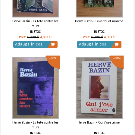
Herve Bazin - La tete contre les
Herve Bazin - Leve-toi et marche
murs
IN STOC
IN STOC
Pret:
10,00Lei
4,00
Lei
Pret:
10,00Lei
4,00
Lei
Adaugă în coș
Adaugă în coș
-60%
-60%
Herve Bazin - La tete contre les
Herve Bazin - Qui j'ose aimer
murs
IN STOC
IN STOC