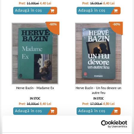
Pret:
11,00Lei
4,40
Lei
Pret:
16,00Lei
6,40
Lei
Adaugă în coș
Adaugă în coș
-60%
-60%
Herve Bazin - Madame Ex
Herve Bazin - Un feu devore un
autre feu
IN STOC
IN STOC
Pret:
16,00Lei
6,40
Lei
Pret:
17,00Lei
6,80
Lei
Adaugă în coș
Adaugă în coș