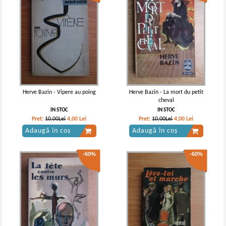
Herve Bazin - Vipere au poing
Herve Bazin - La mort du petit
cheval
IN STOC
IN STOC
Pret:
10,00Lei
4,00
Lei
Pret:
10,00Lei
4,00
Lei
Adaugă în coș
Adaugă în coș
-60%
-60%