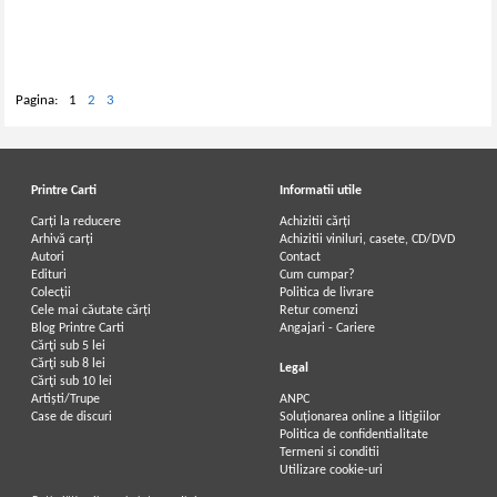
Pagina:
1
2
3
Printre Carti
Informatii utile
Carți la reducere
Achizitii cărți
Arhivă carți
Achizitii viniluri, casete, CD/DVD
Autori
Contact
Edituri
Cum cumpar?
Colecții
Politica de livrare
Cele mai căutate cărți
Retur comenzi
Blog Printre Carti
Angajari - Cariere
Cărţi sub 5 lei
Cărţi sub 8 lei
Legal
Cărţi sub 10 lei
Artiști/Trupe
ANPC
Case de discuri
Soluționarea online a litigiilor
Politica de confidentialitate
Termeni si conditii
Utilizare cookie-uri