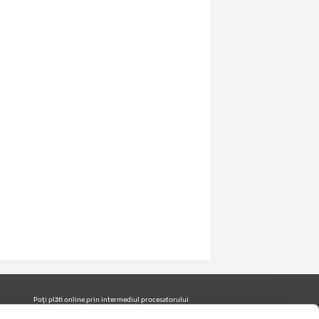
Poţi plăti online prin intermediul procesatorului
Netopia Payments