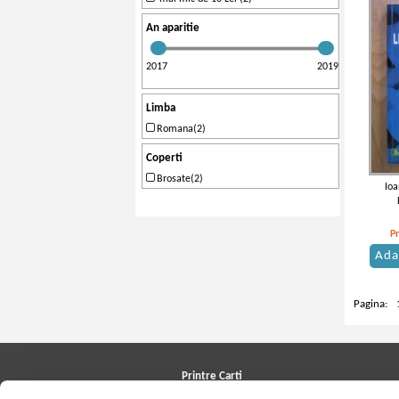
An aparitie
2017
2019
Limba
Romana(2)
Coperti
Brosate(2)
Io
P
Ada
Pagina:
Printre Carti