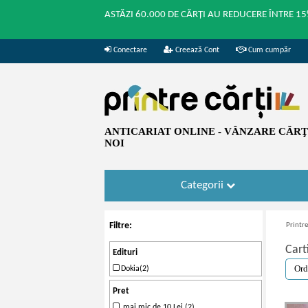
ASTĂZI 60.000 DE CĂRȚI AU REDUCERE ÎNTRE 15
Conectare
Creează Cont
Cum cumpăr
ANTICARIAT ONLINE - VÂNZARE CĂRŢI
NOI
Categorii
Filtre:
Printre
Cart
Edituri
Dokia(2)
Pret
mai mic de 10 Lei (2)