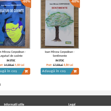
-60%
-60%
an Mircea Corpodean -
Ioan Mircea Corpodean -
Legaturi de cuvinte
Sentimente
IN STOC
IN STOC
ret:
14,00Lei
5,60
Lei
Pret:
17,00Lei
6,80
Lei
ugă în coș
Adaugă în coș
1
Informatii utile
Legal