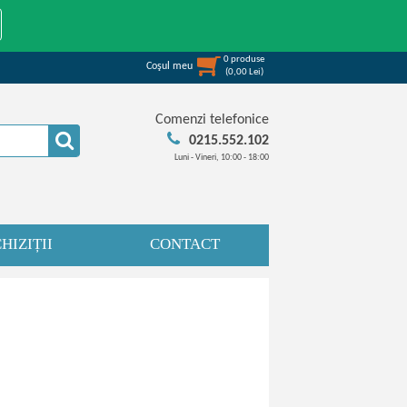
0
produse
Coşul meu
(
0,00
Lei
)
Comenzi telefonice
0215.552.102
Luni - Vineri, 10:00 - 18:00
HIZIȚII
CONTACT