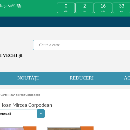
0
2
16
33
% ȘI 60%!📚
zile
ore
min
sec
 VECHI ŞI
NOUTĂȚI
REDUCERI
AC
 Carti
»
Ioan Mircea Corpodean
i Ioan Mircea Corpodean