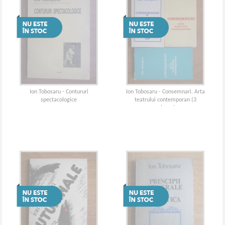
Ion Tobosaru - Contururi
Ion Tobosaru - Consemnari. Arta
spectacologice
teatrului contemporan (3
volume)