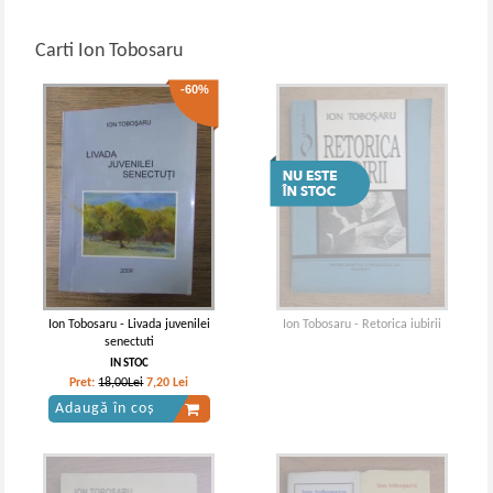
Carti Ion Tobosaru
-60%
Ion Tobosaru - Livada juvenilei
Ion Tobosaru - Retorica iubirii
senectuti
IN STOC
Pret:
18,00Lei
7,20
Lei
Adaugă în coș