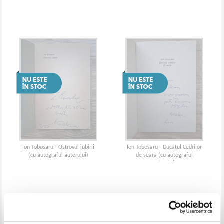
Ion Tobosaru - Ostrovul iubirii
Ion Tobosaru - Ducatul Cedrilor
(cu autograful autorului)
de seara (cu autograful
autorului)