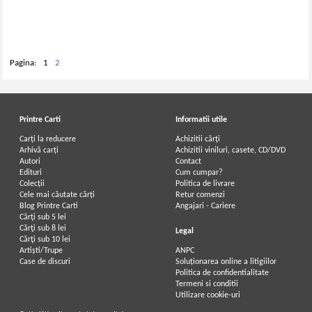
Pagina:
1
2
Printre Carti
Informatii utile
Carți la reducere
Achizitii cărți
Arhivă carți
Achizitii viniluri, casete, CD/DVD
Autori
Contact
Edituri
Cum cumpar?
Colecții
Politica de livrare
Cele mai căutate cărți
Retur comenzi
Blog Printre Carti
Angajari - Cariere
Cărţi sub 5 lei
Cărţi sub 8 lei
Legal
Cărţi sub 10 lei
Artiști/Trupe
ANPC
Case de discuri
Soluționarea online a litigiilor
Politica de confidentialitate
Termeni si conditii
Utilizare cookie-uri