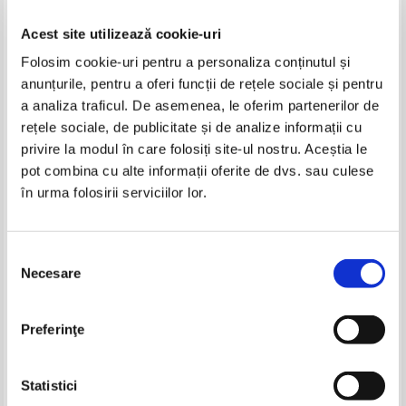
Acest site utilizează cookie-uri
Folosim cookie-uri pentru a personaliza conținutul și
anunțurile, pentru a oferi funcții de rețele sociale și pentru
a analiza traficul. De asemenea, le oferim partenerilor de
rețele sociale, de publicitate și de analize informații cu
privire la modul în care folosiți site-ul nostru. Aceștia le
Ion Tobosaru - Esti tu, azurul
Ion Tobosaru - Tu, monolog liric
pot combina cu alte informații oferite de dvs. sau culese
invierii (cu autograful autorului)
(cu autograful autorului)
în urma folosirii serviciilor lor.
Selecția
Necesare
consimțământului
Preferinţe
Statistici