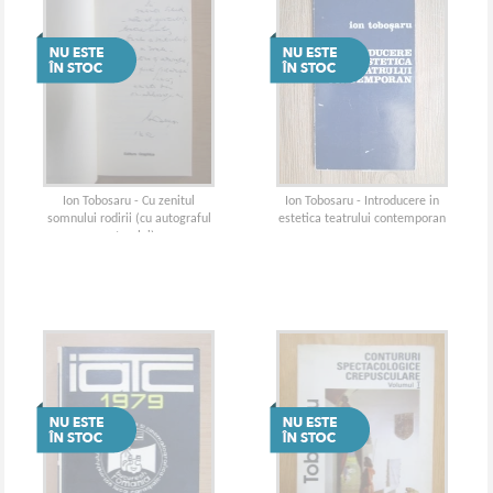
Ion Tobosaru - Cu zenitul
Ion Tobosaru - Introducere in
somnului rodirii (cu autograful
estetica teatrului contemporan
autorului)