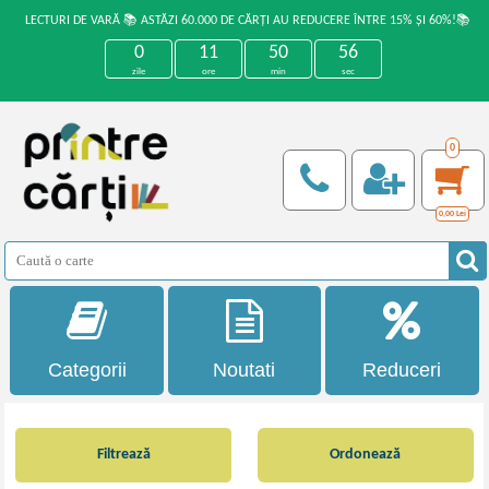
LECTURI DE VARĂ 📚 ASTĂZI 60.000 DE CĂRȚI AU REDUCERE ÎNTRE 15% ȘI 60%!📚
0
11
50
55
zile
ore
min
sec
0
0,00
Lei
Categorii
Noutati
Reduceri
Filtrează
Ordonează