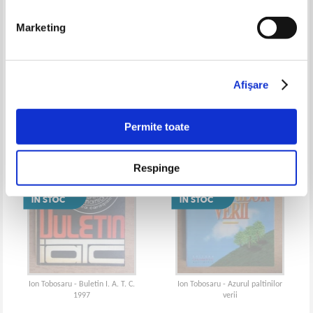
Marketing
Ion Tobosaru - Testament
Ion Tobosaru - Somnul si
plutirea invierii
Afişare
Permite toate
Respinge
Ion Tobosaru - Buletin I. A. T. C.
Ion Tobosaru - Azurul paltinilor
1997
verii