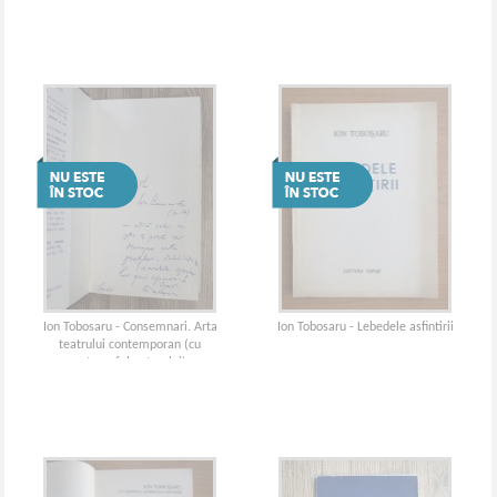
Ion Tobosaru - Consemnari. Arta
Ion Tobosaru - Lebedele asfintirii
teatrului contemporan (cu
autograful autorului)