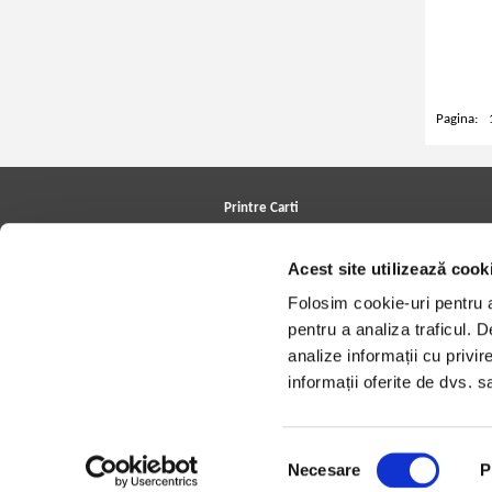
Pagina:
Printre Carti
Carți la reducere
Arhivă carți
Acest site utilizează cook
Autori
Edituri
Folosim cookie-uri pentru a 
Colecții
pentru a analiza traficul. 
Cele mai căutate cărți
Blog Printre Carti
analize informații cu privir
Cărţi sub 5 lei
informații oferite de dvs. sa
Cărţi sub 8 lei
Cărţi sub 10 lei
Artiști/Trupe
Case de discuri
Selecția
Necesare
P
consimțământului