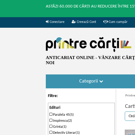
ASTĂZI 60.000 DE CĂRȚI AU REDUCERE ÎNTRE 15
Conectare
Creează Cont
Cum cumpăr
ANTICARIAT ONLINE - VÂNZARE CĂRŢI
NOI
Categorii
Filtre:
Printre
Cart
Edituri
Paralela 45(5)
Inspirescu(2)
Grinta(1)
Detectiv Literar(1)