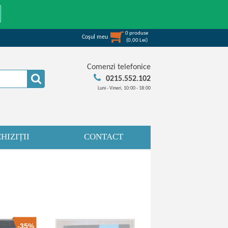
0
produse
Coşul meu
(
0,00
Lei
)
Comenzi telefonice
0215.552.102
Luni - Vineri, 10:00 - 18:00
HIZIȚII
CONTACT
-35%