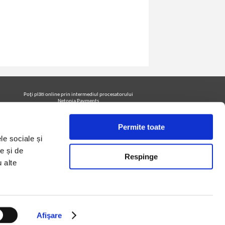
Poţi plăti online prin intermediul procesatorului
Netopia Payments
Permite toate
le sociale și
Urmăreşte-ne pe facebook pentru a fi la curent cu
promoţiile PrintreCarti.ro
e și de
Respinge
u alte
Afişare