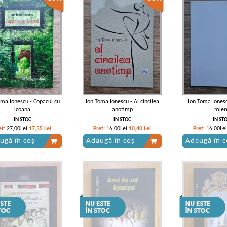
oma Ionescu - Copacul cu
Ion Toma Ionescu - Al cincilea
Ion Toma Ionesc
icoana
anotimp
mier
IN STOC
IN STOC
IN ST
et:
27,00Lei
17,55
Lei
Pret:
16,00Lei
10,40
Lei
Pret:
16,00Lei
ugă în coș
Adaugă în coș
Adaugă în c