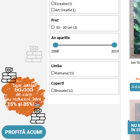
Ecreator(1)
Art Creativ(1)
Pret
10 - 20 Lei (3)
An aparitie
2008
2019
Ion T
Limba
Romana(11)
Pr
Coperti
Ada
Brosate(11)