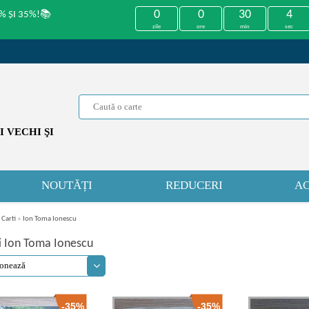
0
0
30
4
% ȘI 35%!📚
zile
ore
min
sec
 VECHI ŞI
NOUTĂȚI
REDUCERI
AC
 Carti
»
Ion Toma Ionescu
i Ion Toma Ionescu
-35%
-35%