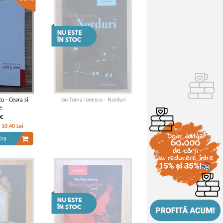
u - Ceara si
Ion Toma Ionescu - Norduri
e
OC
10,40
Lei
oș