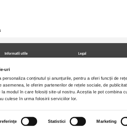
1
Informatii utile
Legal
ANPC
Achizitii cărți
Achizitii viniluri, casete, CD/DVD
Soluționarea online a litigiilor
ie-uri
Contact
Politica de confidentialitate
Cum cumpar?
Termeni si conditii
personaliza conținutul și anunțurile, pentru a oferi funcții de rețe
Politica de livrare
Utilizare cookie-uri
De asemenea, le oferim partenerilor de rețele sociale, de publicitat
Retur comenzi
Angajari - Cariere
e la modul în care folosiți site-ul nostru. Aceștia le pot combina c
u culese în urma folosirii serviciilor lor.
referinţe
Statistici
Marketing
Copyright © 2014-2026
PrintreCarti.ro