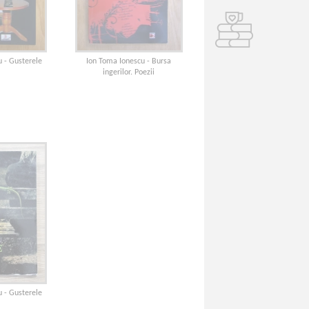
u - Gusterele
Ion Toma Ionescu - Bursa
ingerilor. Poezii
u - Gusterele