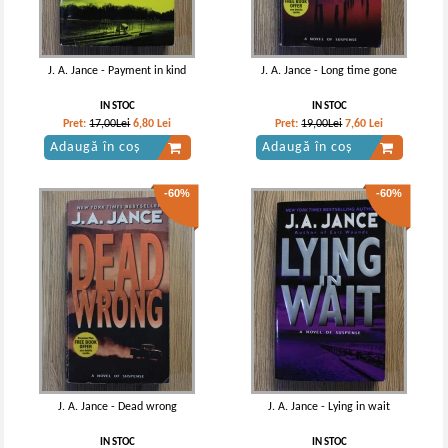
J. A. Jance - Payment in kind
J. A. Jance - Long time gone
IN STOC
IN STOC
Pret:
17,00Lei
6,80
Lei
Pret:
19,00Lei
7,60
Lei
Adaugă în coș
Adaugă în coș
-60%
-60%
J. A. Jance - Dead wrong
J. A. Jance - Lying in wait
IN STOC
IN STOC