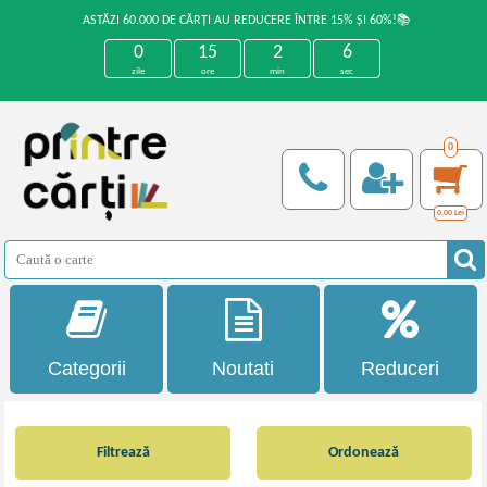
ASTĂZI 60.000 DE CĂRȚI AU REDUCERE ÎNTRE 15% ȘI 60%!📚
0
15
2
6
zile
ore
min
sec
0
0,00
Lei
Categorii
Noutati
Reduceri
Filtrează
Ordonează