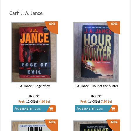
Carti J. A. Jance
-60%
-60%
J. A. Jance - Edge of evil
J. A. Jance - Hour of the hunter
IN STOC
IN STOC
Pret:
12,00Lei
4,80
Lei
Pret:
18,00Lei
7,20
Lei
Adaugă în coș
Adaugă în coș
-60%
-60%