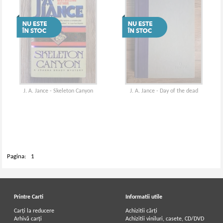
J. A. Jance - Skeleton Canyon
J. A. Jance - Day of the dead
Pagina:
1
Printre Carti
Informatii utile
Carți la reducere
Achizitii cărți
Arhivă carți
Achizitii viniluri, casete, CD/DVD