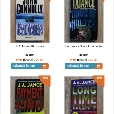
J. A. Jance - Birds prey
J. A. Jance - Hour of the hunter
IN STOC
IN STOC
Pret:
18,00Lei
7,20
Lei
Pret:
18,00Lei
7,20
Lei
Adaugă în coș
Adaugă în coș
-60%
-60%