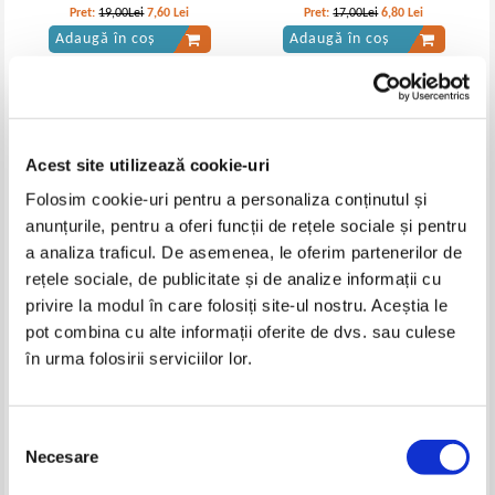
Pret:
19,00Lei
7,60
Lei
Pret:
17,00Lei
6,80
Lei
Adaugă în coș
Adaugă în coș
-60%
Acest site utilizează cookie-uri
Folosim cookie-uri pentru a personaliza conținutul și
anunțurile, pentru a oferi funcții de rețele sociale și pentru
a analiza traficul. De asemenea, le oferim partenerilor de
rețele sociale, de publicitate și de analize informații cu
privire la modul în care folosiți site-ul nostru. Aceștia le
J. A. Jance - Until proven guilty
J. A. Jance - Reteaua raului
pot combina cu alte informații oferite de dvs. sau culese
în urma folosirii serviciilor lor.
IN STOC
Pret:
17,00Lei
6,80
Lei
Adaugă în coș
Selecția
Necesare
consimțământului