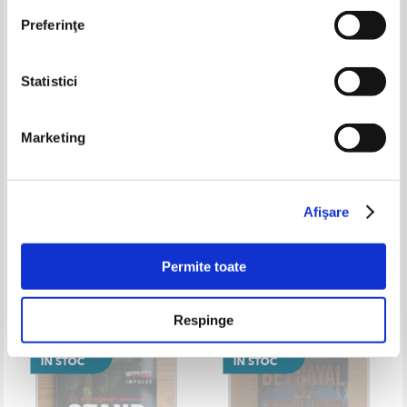
Preferinţe
Statistici
Marketing
J. A. Jance - Until proven guilty
J. A. Jance - Le sabre et le virus
Afişare
Permite toate
Respinge