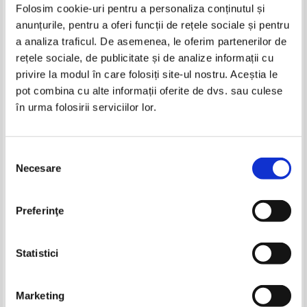
Folosim cookie-uri pentru a personaliza conținutul și
anunțurile, pentru a oferi funcții de rețele sociale și pentru
Carti Jean Labasse
a analiza traficul. De asemenea, le oferim partenerilor de
rețele sociale, de publicitate și de analize informații cu
privire la modul în care folosiți site-ul nostru. Aceștia le
pot combina cu alte informații oferite de dvs. sau culese
în urma folosirii serviciilor lor.
Selecția
Necesare
consimțământului
Jean Labasse - L'organisation de
Jean Labasse - L'organisation de
Preferinţe
l'espace
l'espace. Elements de
geographie volontaire
Statistici
Pagina:
1
Marketing