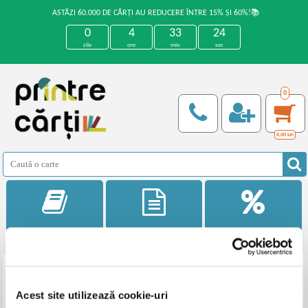
ASTĂZI 60.000 DE CĂRȚI AU REDUCERE ÎNTRE 15% ȘI 60%!📚
0
4
33
24
zile
ore
min
sec
0
0,00
Lei
Categorii
Noutati
Reduceri
Filtrează
Ordonează
Acest site utilizează cookie-uri