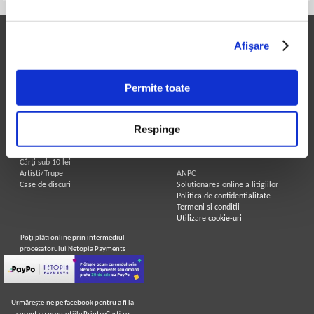
Printre Carti
Informatii utile
Afişare
Carți la reducere
Achizitii cărți
Arhivă carți
Achizitii viniluri, casete, CD/DVD
Autori
Contact
Permite toate
Edituri
Cum cumpar?
Colecții
Politica de livrare
Cele mai căutate cărți
Retur comenzi
Respinge
Blog Printre Carti
Angajari - Cariere
Cărţi sub 5 lei
Cărţi sub 8 lei
Legal
Cărţi sub 10 lei
Artiști/Trupe
ANPC
Case de discuri
Soluționarea online a litigiilor
Politica de confidentialitate
Termeni si conditii
Utilizare cookie-uri
Poţi plăti online prin intermediul
procesatorului Netopia Payments
Urmăreşte-ne pe facebook pentru a fi la