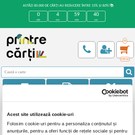
ASTĂZI 60.000 DE CĂRȚI AU REDUCERE ÎNTRE 15% ȘI 60%!📚
0
4
59
40
zile
ore
min
sec
0
0,00
Lei
Categorii
Noutati
Reduceri
Acest site utilizează cookie-uri
Folosim cookie-uri pentru a personaliza conținutul și
Filtrează
Ordonează
anunțurile, pentru a oferi funcții de rețele sociale și pentru