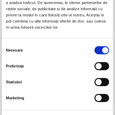
a analiza traficul. De asemenea, le oferim partenerilor de
rețele sociale, de publicitate și de analize informații cu
Carti Joseph Hanse
privire la modul în care folosiți site-ul nostru. Aceștia le
pot combina cu alte informații oferite de dvs. sau culese
în urma folosirii serviciilor lor.
Selecția
Necesare
consimțământului
Preferinţe
Joseph Hanse - Dictionnaire des
Joseph Hanse - Nouveau
difficultes grammaticales et
dictionnaire des diffcultes du
Statistici
lexicologiques
francais moderne
Marketing
Pagina:
1