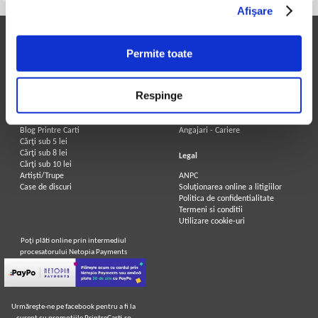
Afişare
Printre Carti
Informatii utile
Permite toate
Carți la reducere
Achizitii cărți
Arhivă carți
Achizitii viniluri, casete, CD/DVD
Autori
Contact
Respinge
Edituri
Cum cumpar?
Colecții
Politica de livrare
Cele mai căutate cărți
Retur comenzi
Blog Printre Carti
Angajari - Cariere
Cărţi sub 5 lei
Cărţi sub 8 lei
Legal
Cărţi sub 10 lei
Artiști/Trupe
ANPC
Case de discuri
Soluționarea online a litigiilor
Politica de confidentialitate
Termeni si conditii
Utilizare cookie-uri
Poţi plăti online prin intermediul
procesatorului Netopia Payments
Urmăreşte-ne pe facebook pentru a fi la