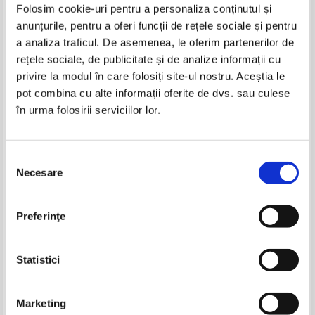
Folosim cookie-uri pentru a personaliza conținutul și
anunțurile, pentru a oferi funcții de rețele sociale și pentru
Carti Josip Novakovich
a analiza traficul. De asemenea, le oferim partenerilor de
-35%
rețele sociale, de publicitate și de analize informații cu
privire la modul în care folosiți site-ul nostru. Aceștia le
pot combina cu alte informații oferite de dvs. sau culese
în urma folosirii serviciilor lor.
Selecția
Necesare
consimțământului
Josip Novakovich - Cafe Sarajevo
Preferinţe
IN STOC
Pret:
32,00Lei
20,80
Lei
Statistici
Adaugă în coș
Pagina:
1
Marketing