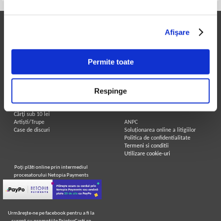
Printre Carti
Informatii utile
Afişare
Carți la reducere
Achizitii cărți
Arhivă carți
Achizitii viniluri, casete, CD/DVD
Autori
Contact
Permite toate
Edituri
Cum cumpar?
Colecții
Politica de livrare
Cele mai căutate cărți
Retur comenzi
Respinge
Blog Printre Carti
Angajari - Cariere
Cărţi sub 5 lei
Cărţi sub 8 lei
Legal
Cărţi sub 10 lei
Artiști/Trupe
ANPC
Case de discuri
Soluționarea online a litigiilor
Politica de confidentialitate
Termeni si conditii
Utilizare cookie-uri
Poţi plăti online prin intermediul
procesatorului Netopia Payments
Urmăreşte-ne pe facebook pentru a fi la