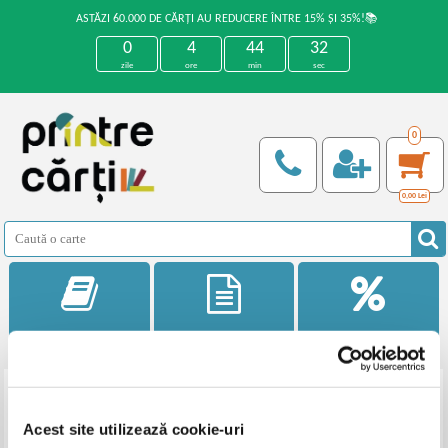
ASTĂZI 60.000 DE CĂRȚI AU REDUCERE ÎNTRE 15% ȘI 35%!📚
0
4
44
32
zile
ore
min
sec
0
0,00
Lei
Categorii
Noutati
Reduceri
Filtrează
Acest site utilizează cookie-uri