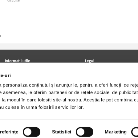
disguise
1
Informatii utile
Legal
ANPC
Achizitii cărți
ie-uri
Achizitii viniluri, casete, CD/DVD
Soluționarea online a litigiilor
Contact
Politica de confidentialitate
personaliza conținutul și anunțurile, pentru a oferi funcții de rețe
Cum cumpar?
Termeni si conditii
Politica de livrare
Utilizare cookie-uri
De asemenea, le oferim partenerilor de rețele sociale, de publicitat
Retur comenzi
e la modul în care folosiți site-ul nostru. Aceștia le pot combina c
Angajari - Cariere
u culese în urma folosirii serviciilor lor.
referinţe
Statistici
Marketing