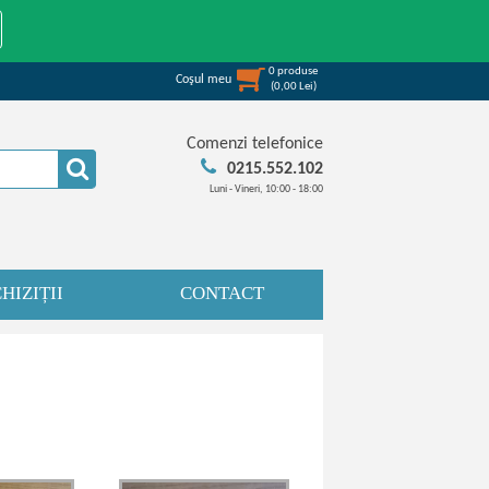
0
produse
Coşul meu
(
0,00
Lei
)
Comenzi telefonice
0215.552.102
Luni - Vineri, 10:00 - 18:00
HIZIȚII
CONTACT