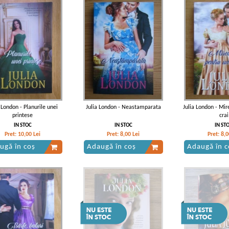
 London - Planurile unei
Julia London - Neastamparata
Julia London - Mir
printese
crai
IN STOC
IN STOC
IN ST
Pret:
10,00
Lei
Pret:
8,00
Lei
Pret:
8,0
ugă în coș
Adaugă în coș
Adaugă în c