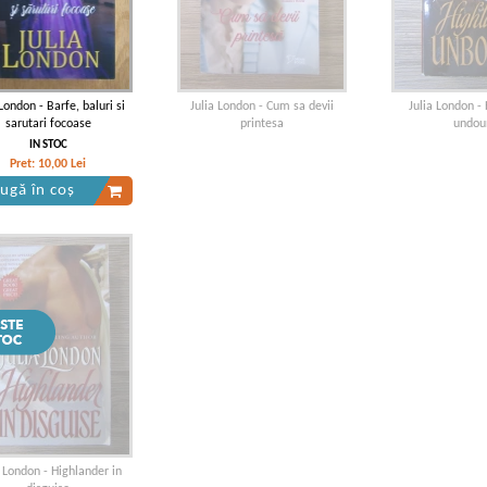
 London - Barfe, baluri si
Julia London - Cum sa devii
Julia London -
sarutari focoase
printesa
undou
IN STOC
Pret:
10,00
Lei
ugă în coș
a London - Highlander in