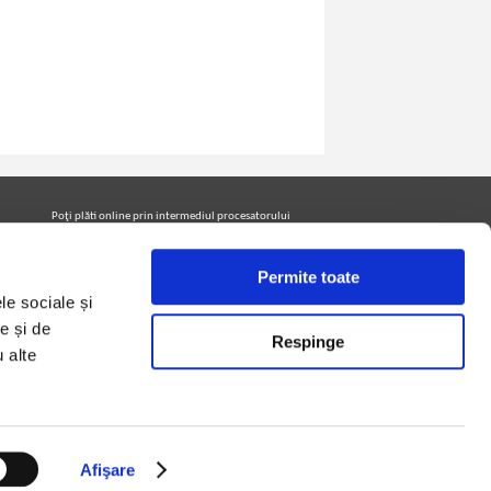
Poţi plăti online prin intermediul procesatorului
Netopia Payments
Permite toate
le sociale și
Urmăreşte-ne pe facebook pentru a fi la curent cu
promoţiile PrintreCarti.ro
e și de
Respinge
u alte
Afişare