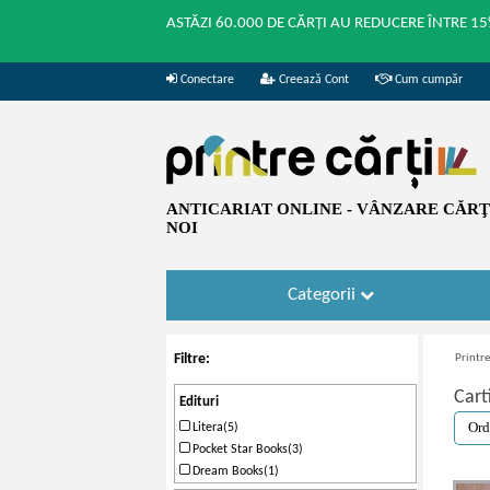
ASTĂZI 60.000 DE CĂRȚI AU REDUCERE ÎNTRE 15
Conectare
Creează Cont
Cum cumpăr
ANTICARIAT ONLINE - VÂNZARE CĂRŢI
NOI
Categorii
Filtre:
Printre
Cart
Edituri
Litera(5)
Pocket Star Books(3)
Dream Books(1)