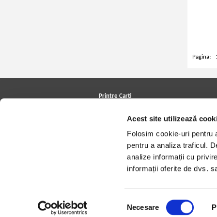
Pagina:
Printre Carti
Carți la reducere
Acest site utilizează cook
Arhivă carți
Autori
Folosim cookie-uri pentru a 
Edituri
Colecții
pentru a analiza traficul. 
Cele mai căutate cărți
analize informații cu privir
Blog Printre Carti
Cărţi sub 5 lei
informații oferite de dvs. sa
Cărţi sub 8 lei
Cărţi sub 10 lei
Artiști/Trupe
Case de discuri
Selecția
Necesare
P
consimțământului