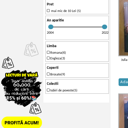
Pret
mai mic de 10 Lei (5)
An aparitie
2004
2022
Limba
Romana(6)
Engleza(3)
Julia
Coperti
Brosate(9)
Ada
Colectii
Iubiri de poveste(5)