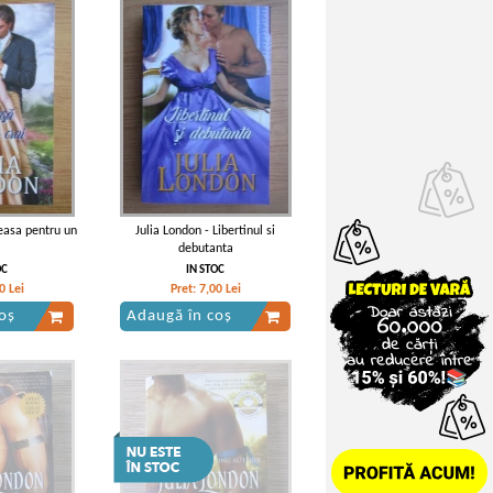
easa pentru un
Julia London - Libertinul si
debutanta
OC
IN STOC
0
Lei
Pret:
7,00
Lei
oș
Adaugă în coș