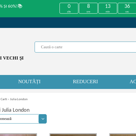
0
8
13
36
% ȘI 60%!📚
zile
ore
min
sec
 VECHI ŞI
NOUTĂȚI
REDUCERI
AC
 Carti
»
Julia London
i Julia London