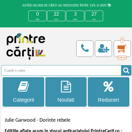
ASTĂZI 60.000 DE CĂRȚI AU REDUCERE ÎNTRE 15% ȘI 60%!📚
0
22
3
26
zile
ore
min
sec
0
0,00
Lei
Categorii
Noutati
Reduceri
Julie Garwood -
Dorinte rebele
Edițiile aflate acum în stocul anticariatului PrintreCarti.ro -