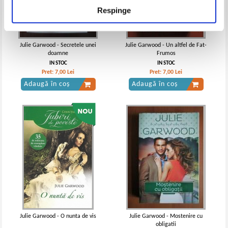
Respinge
Julie Garwood - Secretele unei
Julie Garwood - Un altfel de Fat-
doamne
Frumos
IN STOC
IN STOC
Pret:
7,00
Lei
Pret:
7,00
Lei
Adaugă în coș
Adaugă în coș
Julie Garwood - O nunta de vis
Julie Garwood - Mostenire cu
obligatii