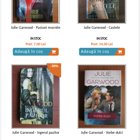
Julie Garwood - Pasiuni mocnite
Julie Garwood - Castele
IN STOC
IN STOC
Pret:
7,00
Lei
Pret:
14,00
Lei
Adaugă în coș
Adaugă în coș
-30%
Julie Garwood - Ingerul pazitor
Julie Garwood - Vorbe dulci