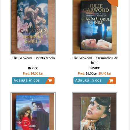
Julie Garwood - Dorinta rebela
Julie Garwood - Sfaramatorul de
inimi
IN STOC
IN STOC
Pret:
14,00
Lei
Pret:
16,00Lei
10,40
Lei
Adaugă în coș
Adaugă în coș