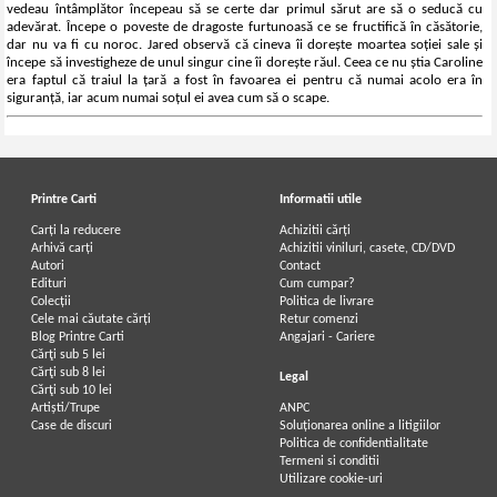
vedeau întâmplător începeau să se certe dar primul sărut are să o seducă cu
adevărat. Începe o poveste de dragoste furtunoasă ce se fructifică în căsătorie,
dar nu va fi cu noroc. Jared observă că cineva îi dorește moartea soției sale și
începe să investigheze de unul singur cine îi dorește răul. Ceea ce nu știa Caroline
era faptul că traiul la țară a fost în favoarea ei pentru că numai acolo era în
siguranță, iar acum numai soțul ei avea cum să o scape.
Printre Carti
Informatii utile
Carți la reducere
Achizitii cărți
Arhivă carți
Achizitii viniluri, casete, CD/DVD
Autori
Contact
Edituri
Cum cumpar?
Colecții
Politica de livrare
Cele mai căutate cărți
Retur comenzi
Blog Printre Carti
Angajari - Cariere
Cărţi sub 5 lei
Cărţi sub 8 lei
Legal
Cărţi sub 10 lei
Artiști/Trupe
ANPC
Case de discuri
Soluționarea online a litigiilor
Politica de confidentialitate
Termeni si conditii
Utilizare cookie-uri