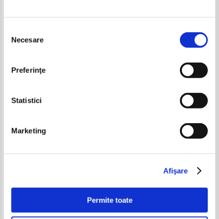
Selecția
Necesare
consimțământului
Preferinţe
Julie Garwood - Doamna leului
Julie Garwood - Johanna
Statistici
IN STOC
IN STOC
Pret:
16,00Lei
11,20
Lei
Pret:
20,00Lei
16,00
Lei
Marketing
Adaugă în coș
Adaugă în coș
Afişare
Permite toate