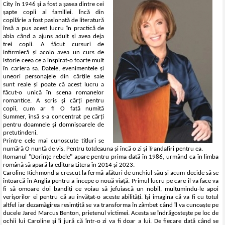
City în 1946 și a fost a șasea dintre cei
șapte copii ai familiei. Încă din
copilărie a fost pasionată de literatură
însă a pus acest lucru în practică de
abia când a ajuns adult și avea deja
trei copii. A făcut cursuri de
infirmieră și acolo avea un curs de
istorie ceea ce a inspirat-o foarte mult
în cariera sa. Datele, evenimentele și
uneori personajele din cărțile sale
sunt reale și poate că acest lucru a
făcut-o unică în scena romanelor
romantice. A scris și cărți pentru
copii, cum ar fi O fată numită
Summer, însă s-a concentrat pe cărți
pentru doamnele și domnișoarele de
pretutindeni.
Printre cele mai cunoscute titluri se
numără O nuntă de vis, Pentru totdeauna și încă o zi și Trandafiri pentru ea.
Romanul "Dorințe rebele" apare pentru prima dată în 1986, urmând ca în limba
română să apară la editura Litera în 2014 și 2023.
Caroline Richmond a crescut la fermă alături de unchiul său și acum decide să se
întoarcă în Anglia pentru a incepe o nouă viață. Primul lucru pe care îl va face va
fi să omoare doi bandiți ce voiau să jefuiască un nobil, mulțumindu-le apoi
verișorilor ei pentru că au învățat-o aceste abilități. Își imagina că va fi cu totul
altfel iar dezamăgirea resimțită se va transforma în zâmbet când îl va cunoaște pe
ducele Jared Marcus Benton, prietenul victimei. Acesta se îndrăgostește pe loc de
ochii lui Caroline și îi jură că într-o zi va fi doar a lui. De fiecare dată când se