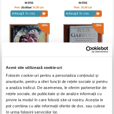
IN STOC
IN STOC
Pret:
20,00Lei
14,00
Lei
Pret:
16,00
Lei
Adaugă în coș
Adaugă în coș
-35%
-35%
Acest site utilizează cookie-uri
Folosim cookie-uri pentru a personaliza conținutul și
Julie Garwood - Sotie pentru
Julie Garwood - Prada regelui
anunțurile, pentru a oferi funcții de rețele sociale și pentru
altul
a analiza traficul. De asemenea, le oferim partenerilor de
IN STOC
IN STOC
rețele sociale, de publicitate și de analize informații cu
Pret:
18,00Lei
11,70
Lei
Pret:
18,00Lei
11,70
Lei
Adaugă în coș
Adaugă în coș
privire la modul în care folosiți site-ul nostru. Aceștia le
pot combina cu alte informații oferite de dvs. sau culese
-30%
-20%
în urma folosirii serviciilor lor.