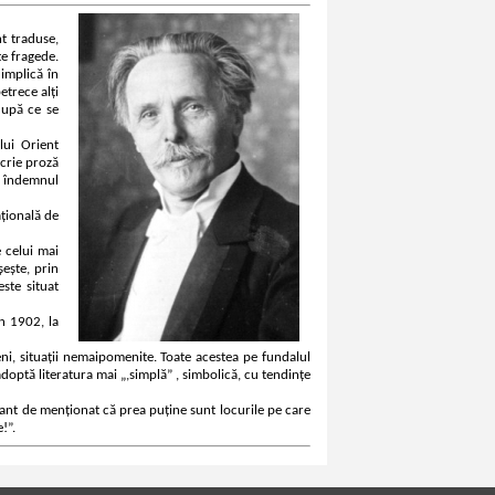
nt traduse,
te fragede.
implică în
etrece alți
după ce se
lui Orient
scrie proză
a îndemnul
țională de
 celui mai
ește, prin
este situat
În 1902, la
eni, situații nemaipomenite. Toate acestea pe fundalul
adoptă literatura mai „,simplă” , simbolică, cu tendințe
sant de menționat că prea puține sunt locurile pe care
!”.