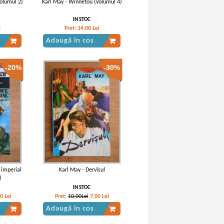
olumul 2)
Karl May - Winnetou (volumul 4)
IN STOC
i
Pret:
14,00
Lei
Adaugă în coș
-20%
-30%
 imperial
Karl May - Dervisul
)
IN STOC
60
Lei
Pret:
10,00Lei
7,00
Lei
Adaugă în coș