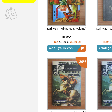
Karl May - Winnetou (3 volume)
Karl May - W
IN STOC
Pret:
50,00Lei
32,50
Lei
Pret:
1
Adaugă în coș
Adaugă 
-20%