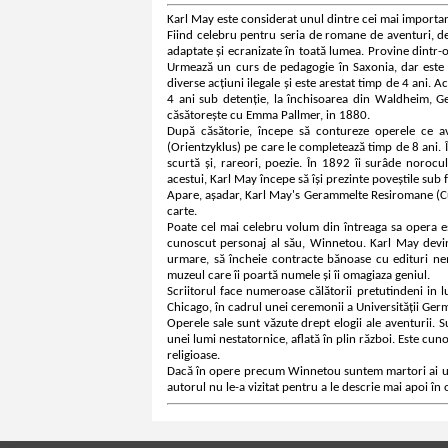
Karl May este considerat unul dintre cei mai importan
Fiind celebru pentru seria de romane de aventuri, dev
adaptate și ecranizate în toată lumea. Provine dintr-
Urmează un curs de pedagogie în Saxonia, dar este ex
diverse acțiuni ilegale și este arestat timp de 4 ani. A
4 ani sub detenție, la închisoarea din Waldheim, Ger
căsătorește cu Emma Pallmer, in 1880.
După căsătorie, începe să contureze operele ce ave
(Orientzyklus) pe care le completează timp de 8 ani. Î
scurtă și, rareori, poezie. În 1892 îi surâde norocu
acestui, Karl May începe să își prezinte poveștile su
Apare, așadar, Karl May's Gerammelte Resiromane (Cul
carte.
Poate cel mai celebru volum din întreaga sa opera e
cunoscut personaj al său, Winnetou. Karl May devin
urmare, să încheie contracte bănoase cu edituri nemțe
muzeul care îi poartă numele și îi omagiaza geniul.
Scriitorul face numeroase călătorii pretutindeni in l
Chicago, în cadrul unei ceremonii a Universității Ge
Operele sale sunt văzute drept elogii ale aventurii. 
unei lumi nestatornice, aflată în plin război. Este cun
religioase.
Dacă în opere precum Winnetou suntem martori ai unei 
autorul nu le-a vizitat pentru a le descrie mai apoi în 