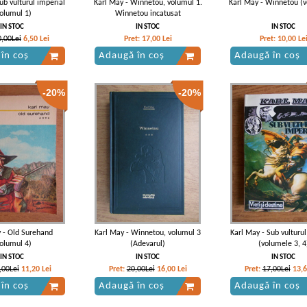
ub vulturul imperial
Karl May - Winnetou, volumul 1.
Karl May - Winnetou (v
volumul 1)
Winnetou incatusat
IN STOC
IN STOC
IN STOC
0,00Lei
6,50
Lei
Pret:
17,00
Lei
Pret:
10,00
Le
în coș
Adaugă în coș
Adaugă în coș
-20%
-20%
 - Old Surehand
Karl May - Winnetou, volumul 3
Karl May - Sub vulturul
volumul 4)
(Adevarul)
(volumele 3, 4
IN STOC
IN STOC
IN STOC
,00Lei
11,20
Lei
Pret:
20,00Lei
16,00
Lei
Pret:
17,00Lei
13,
în coș
Adaugă în coș
Adaugă în coș