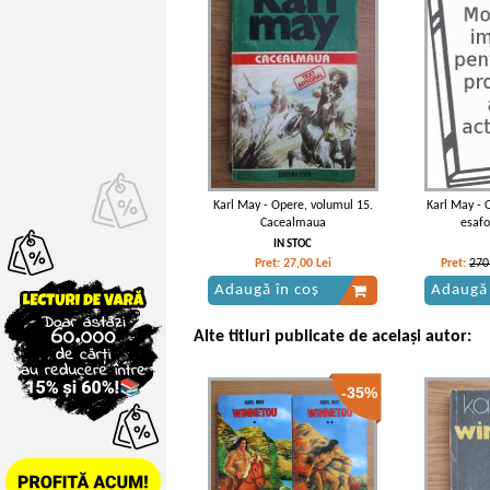
Karl May - Opere, volumul 15.
Karl May - 
Cacealmaua
esafo
IN STOC
Pret:
27,00
Lei
Pret:
270
Adaugă în coș
Adaugă 
Alte titluri publicate de același autor:
-35%