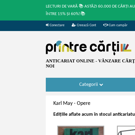
LECTURI DE VARĂ 📚 ASTĂZI 60.000 DE CĂRȚI A
ÎNTRE 15% ȘI 60%!📚
Conectare
Creează Cont
Cum cumpăr
ANTICARIAT ONLINE - VÂNZARE CĂRŢI
NOI
Categorii
Karl May -
Opere
Edițiile aflate acum în stocul anticariat