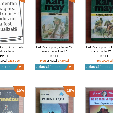
Opere, De pe tron la
Karl May - Opere, volumul 22.
Karl May - Opere, vol
d (5 volume)
Winnetou, volumul 1
Testamentul lui Wi
IN STOC
IN STOC
IN STOC
,00Lei
229,50
Lei
Pret:
25,00Lei
17,50
Lei
Pret:
27,00
Le
în coș
Adaugă în coș
Adaugă în coș
-60%
-35%