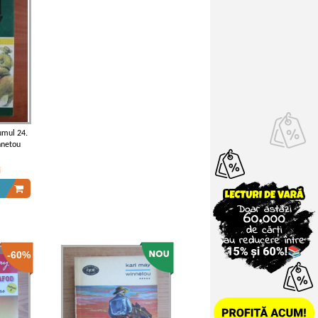
umul 24.
nnetou
i
-60%