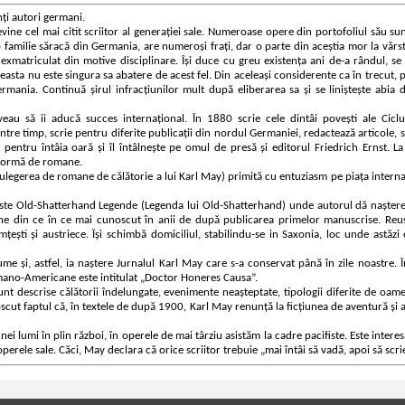
ți autori germani.
ine cel mai citit scriitor al generației sale. Numeroase opere din portofoliul său su
o familie săracă din Germania, are numeroși frați, dar o parte din aceștia mor la vârs
matriculat din motive disciplinare. Își duce cu greu existența ani de-a rândul, se 
ceasta nu este singura sa abatere de acest fel. Din aceleași considerente ca în trecut, p
mania. Continuă șirul infracțiunilor mult după eliberarea sa și se liniștește abia 
au să ii aducă succes internațional. În 1880 scrie cele dintâi povești ale Ciclu
ntre timp, scrie pentru diferite publicații din nordul Germaniei, redactează articole, 
l pentru întâia oară și îl întâlnește pe omul de presă și editorul Friedrich Ernst. L
b formă de romane.
egerea de romane de călătorie a lui Karl May) primită cu entuziasm pe piața interna
ste Old-Shatterhand Legende (Legenda lui Old-Shatterhand) unde autorul dă naștere
e din ce în ce mai cunoscut în anii de după publicarea primelor manuscrise. Reuș
ști și austriece. Își schimbă domiciliul, stabilindu-se in Saxonia, loc unde astăzi 
ume și, astfel, ia naștere Jurnalul Karl May care s-a conservat până în zile noastre. 
rmano-Americane este intitulat „Doctor Honeres Causa”.
Sunt descrise călătorii îndelungate, evenimente neașteptate, tipologii diferite de oam
oscut faptul că, în textele de după 1900, Karl May renunță la ficțiunea de aventură și 
lumi în plin război, în operele de mai târziu asistăm la cadre pacifiste. Este intere
operele sale. Căci, May declara că orice scriitor trebuie „mai întâi să vadă, apoi să scrie