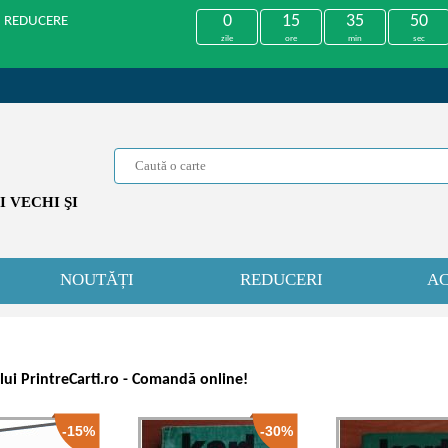
0
15
35
49
U REDUCERE
zile
ore
min
sec
 VECHI ŞI
NOUTĂȚI
REDUCERI
AC
ului PrintreCarti.ro - Comandă online!
-15%
-30%