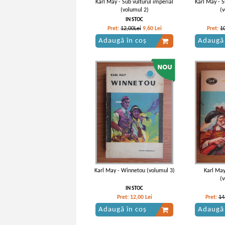
Karl May - Sub vulturul imperial
Karl May - S
(volumul 2)
(
IN STOC
Pret:
12,00Lei
9,60
Lei
Pret:
1
Adaugă în coș
Adaugă 
Karl May - Winnetou (volumul 3)
Karl May
(
IN STOC
Pret:
12,00
Lei
Pret:
14
Adaugă în coș
Adaugă 