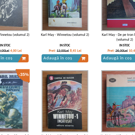
innetou (volumul 2)
Karl May - Winnetou (volumul 2)
Karl May - De pe tron 
(volumul 2)
IN STOC
IN STOC
IN STOC
0,00Lei
4,00
Lei
Pret:
13,00Lei
8,45
Lei
Pret:
26,00Lei
10,
în coș
Adaugă în coș
Adaugă în coș
-35%