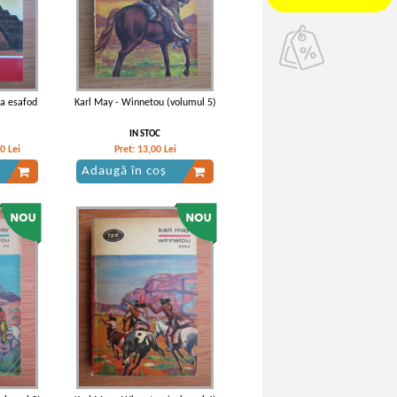
la esafod
Karl May - Winnetou (volumul 5)
IN STOC
40
Lei
Pret:
13,00
Lei
Adaugă în coș