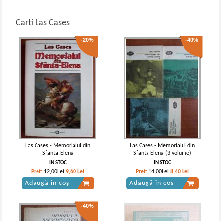
Carti Las Cases
-20%
-40%
Las Cases - Memorialul din
Las Cases - Memorialul din
Sfanta-Elena
Sfanta Elena (3 volume)
IN STOC
IN STOC
Pret:
12,00Lei
9,60
Lei
Pret:
14,00Lei
8,40
Lei
Adaugă în coș
Adaugă în coș
-40%