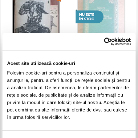
Las Cases - Memorialul din
Las Cases - Le memorial de
Sfanta-Elena (2 volume)
Sainte-Helene
Acest site utilizează cookie-uri
IN STOC
Folosim cookie-uri pentru a personaliza conținutul și
Pret:
10,00Lei
6,00
Lei
Adaugă în coș
anunțurile, pentru a oferi funcții de rețele sociale și pentru
a analiza traficul. De asemenea, le oferim partenerilor de
rețele sociale, de publicitate și de analize informații cu
privire la modul în care folosiți site-ul nostru. Aceștia le
pot combina cu alte informații oferite de dvs. sau culese
în urma folosirii serviciilor lor.