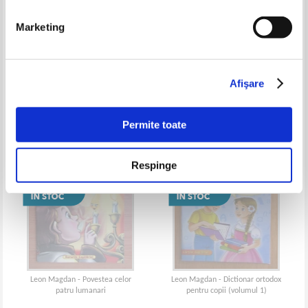
Marketing
Leon Magdan - Cele mai
Leon Magdan - Cele mai
frumoase jocuri crestine pentru
frumoase pilde si povesti
copii
crestin-ortodoxe
Afişare
Permite toate
Respinge
Leon Magdan - Povestea celor
Leon Magdan - Dictionar ortodox
patru lumanari
pentru copii (volumul 1)