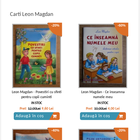
Carti Leon Magdan
-20%
-60%
Leon Magdan - Povestiri cu sfinti
Leon Magdan - Ce inseamna
pentru copii cuminti
numele meu
IN STOC
IN STOC
Pret:
12,00Lei
9,60
Lei
Pret:
10,00Lei
4,00
Lei
Adaugă în coș
Adaugă în coș
-40%
-20%