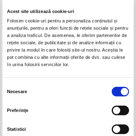
Acest site utilizează cookie-uri
Folosim cookie-uri pentru a personaliza conținutul și
anunțurile, pentru a oferi funcții de rețele sociale și pentru
a analiza traficul. De asemenea, le oferim partenerilor de
rețele sociale, de publicitate și de analize informații cu
privire la modul în care folosiți site-ul nostru. Aceștia le
Leon Magdan - Pilde ortodoxe si
Leon Magdan - Probleme
pot combina cu alte informații oferite de dvs. sau culese
povestiri cu talc (volumul 1)
crestine de logica si
în urma folosirii serviciilor lor.
perspicacitate (volumul 1)
IN STOC
IN STOC
Pret:
14,00Lei
8,40
Lei
Pret:
10,00Lei
5,00
Lei
Adaugă în coș
Adaugă în coș
Selecția
Necesare
consimțământului
Preferinţe
Statistici