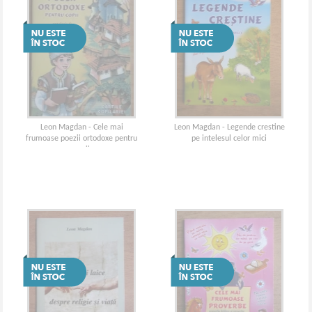
Leon Magdan - Cele mai
Leon Magdan - Legende crestine
frumoase poezii ortodoxe pentru
pe intelesul celor mici
copii