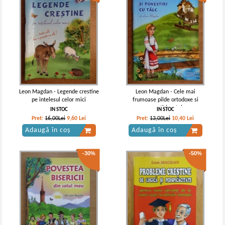
Leon Magdan - Legende crestine
Leon Magdan - Cele mai
pe intelesul celor mici
frumoase pilde ortodoxe si
povestiri cu talc
IN STOC
IN STOC
Pret:
16,00Lei
9,60
Lei
Pret:
13,00Lei
10,40
Lei
Adaugă în coș
Adaugă în coș
-30%
-50%