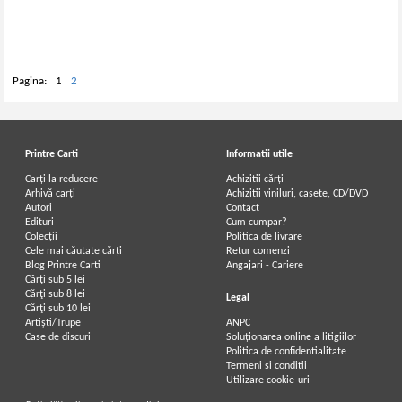
Pagina:
1
2
Printre Carti
Informatii utile
Carți la reducere
Achizitii cărți
Arhivă carți
Achizitii viniluri, casete, CD/DVD
Autori
Contact
Edituri
Cum cumpar?
Colecții
Politica de livrare
Cele mai căutate cărți
Retur comenzi
Blog Printre Carti
Angajari - Cariere
Cărţi sub 5 lei
Cărţi sub 8 lei
Legal
Cărţi sub 10 lei
Artiști/Trupe
ANPC
Case de discuri
Soluționarea online a litigiilor
Politica de confidentialitate
Termeni si conditii
Utilizare cookie-uri