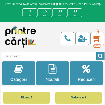
LECTURI DE VARĂ 📚 ASTĂZI 60.000 DE CĂRȚI AU REDUCERE ÎNTRE 15% ȘI 60%!📚
0
15
30
29
zile
ore
min
sec
0
0,00
Lei
Categorii
Noutati
Reduceri
Filtrează
Ordonează