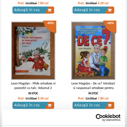
Pret:
13,00Lei
7,80
Lei
Pret:
10,00Lei
6,00
Lei
Adaugă în coș
Adaugă în coș
-40%
-40%
Leon Magdan - Pilde ortodoxe si
Leon Magdan - De ce? Intrebari
povestiri cu talc. Volumul 2
si raspunsuri ortodoxe pentru
toate varstele
IN STOC
IN STOC
Pret:
14,00Lei
8,40
Lei
Pret:
13,00Lei
7,80
Lei
Adaugă în coș
Adaugă în coș
-40%
-50%