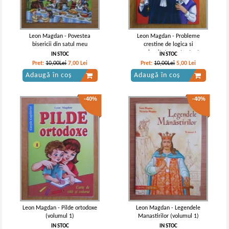
Leon Magdan - Povestea
Leon Magdan - Probleme
bisericii din satul meu
crestine de logica si
perspicacitate pentru toate
IN STOC
IN STOC
varstele, de la tineri isteti la
Pret:
10,00Lei
7,00
Lei
Pret:
10,00Lei
5,00
Lei
batrani intelepti
Adaugă în coș
Adaugă în coș
-40%
-40%
Leon Magdan - Pilde ortodoxe
Leon Magdan - Legendele
(volumul 1)
Manastirilor (volumul 1)
IN STOC
IN STOC