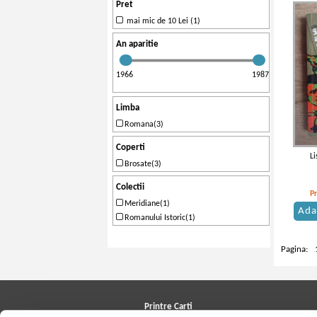
Pret
mai mic de 10 Lei (1)
An aparitie
1966
1987
Limba
Romana(3)
Coperti
Li
Brosate(3)
Colectii
P
Meridiane(1)
Ada
Romanului Istoric(1)
Pagina:
Printre Carti