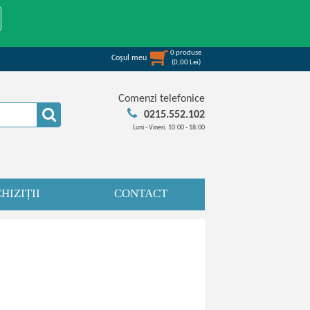
0
produse
Coşul meu
(
0,00
Lei
)
Comenzi telefonice
0215.552.102
Luni - Vineri, 10:00 - 18:00
HIZIȚII
CONTACT