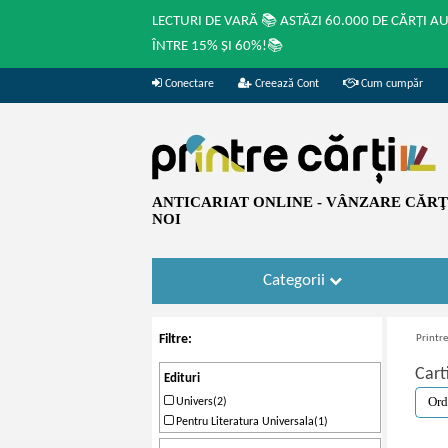
LECTURI DE VARĂ 📚 ASTĂZI 60.000 DE CĂRȚI A
ÎNTRE 15% ȘI 60%!📚
Conectare
Creează Cont
Cum cumpăr
ANTICARIAT ONLINE - VÂNZARE CĂRŢI
NOI
Categorii
Filtre:
Printre
Cart
Edituri
Univers(2)
Pentru Literatura Universala(1)