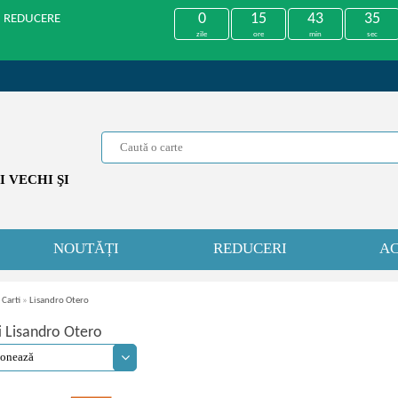
0
15
43
35
U REDUCERE
zile
ore
min
sec
 VECHI ŞI
NOUTĂȚI
REDUCERI
AC
 Carti
»
Lisandro Otero
i Lisandro Otero