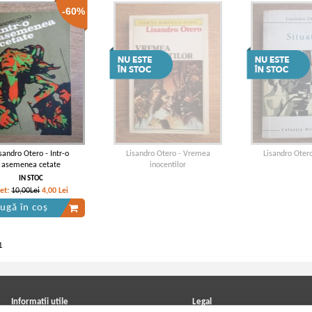
-60%
sandro Otero - Intr-o
Lisandro Otero - Vremea
Lisandro Otero
asemenea cetate
inocentilor
IN STOC
ret:
10,00Lei
4,00
Lei
ugă în coș
1
Informatii utile
Legal