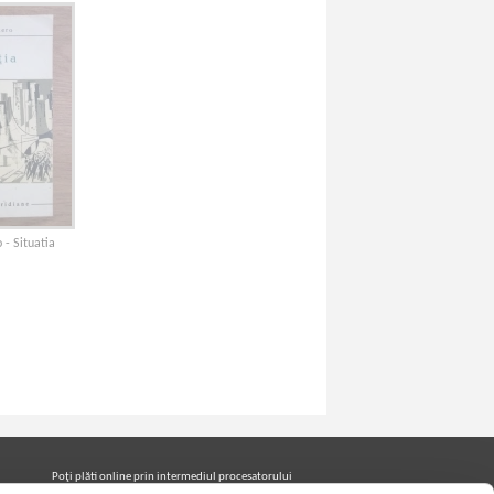
 - Situatia
Poţi plăti online prin intermediul procesatorului
Netopia Payments