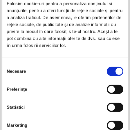
Folosim cookie-uri pentru a personaliza conținutul și
anunțurile, pentru a oferi funcții de rețele sociale și pentru
Carti Livia sandru
a analiza traficul. De asemenea, le oferim partenerilor de
rețele sociale, de publicitate și de analize informații cu
privire la modul în care folosiți site-ul nostru. Aceștia le
pot combina cu alte informații oferite de dvs. sau culese
în urma folosirii serviciilor lor.
Selecția
Necesare
consimțământului
Livia sandru - Salatele
Livia Sandru - Cat traiesti inveti
Preferinţe
anotimpurilor
(volumul 1)
Statistici
Pagina:
1
Marketing