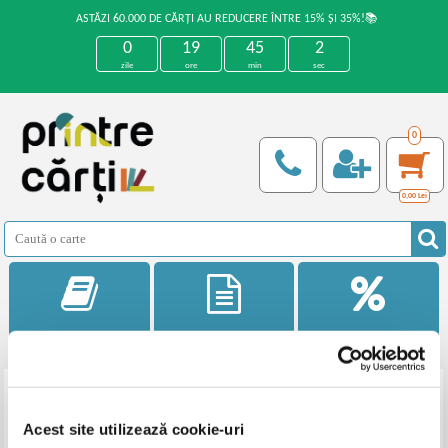
ASTĂZI 60.000 DE CĂRȚI AU REDUCERE ÎNTRE 15% ȘI 35%!📚
0
19
45
2
zile
ore
min
sec
0
0,00
Lei
Categorii
Noutati
Reduceri
Filtrează
Ordonează
Acest site utilizează cookie-uri