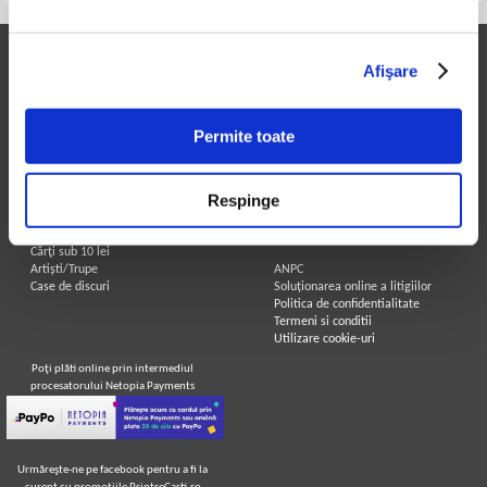
Printre Carti
Informatii utile
Afişare
Carți la reducere
Achizitii cărți
Arhivă carți
Achizitii viniluri, casete, CD/DVD
Autori
Contact
Permite toate
Edituri
Cum cumpar?
Colecții
Politica de livrare
Cele mai căutate cărți
Retur comenzi
Respinge
Blog Printre Carti
Angajari - Cariere
Cărţi sub 5 lei
Cărţi sub 8 lei
Legal
Cărţi sub 10 lei
Artiști/Trupe
ANPC
Case de discuri
Soluționarea online a litigiilor
Politica de confidentialitate
Termeni si conditii
Utilizare cookie-uri
Poţi plăti online prin intermediul
procesatorului Netopia Payments
Urmăreşte-ne pe facebook pentru a fi la