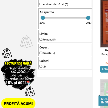
mai mic de 10 Lei (3)
An aparitie
2007
2013
Limba
Romana(5)
Coperti
St
Brosate(5)
Parai
rom
Colectii
manua
P
de inte
(2)
Ada