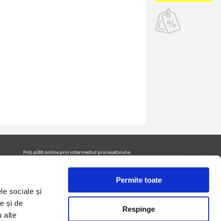
Poţi plăti online prin intermediul procesatorului
Netopia Payments
Permite toate
le sociale și
Urmăreşte-ne pe facebook pentru a fi la curent cu
promoţiile PrintreCarti.ro
e și de
Respinge
u alte