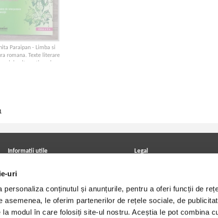
ita Paraipan - Limba si
ura romana. Texte literare
nualele alternative, clasa
a V-a
1
Informatii utile
Legal
ANPC
Achizitii cărți
ie-uri
Achizitii viniluri, casete, CD/DVD
Soluționarea online a litigiilor
Contact
Politica de confidentialitate
personaliza conținutul și anunțurile, pentru a oferi funcții de rețe
Cum cumpar?
Termeni si conditii
Politica de livrare
Utilizare cookie-uri
De asemenea, le oferim partenerilor de rețele sociale, de publicitat
Retur comenzi
e la modul în care folosiți site-ul nostru. Aceștia le pot combina c
Angajari - Cariere