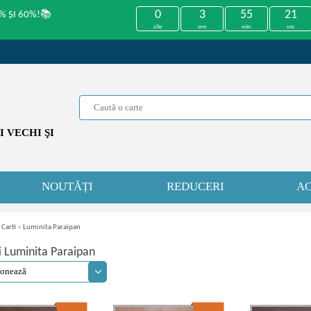
0
3
55
21
% ȘI 60%!📚
zile
ore
min
sec
 VECHI ŞI
NOUTĂȚI
REDUCERI
AC
 Carti
»
Luminita Paraipan
i Luminita Paraipan