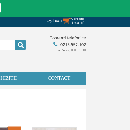
0
produse
Coşul meu
(
0,00
Lei
)
Comenzi telefonice
0215.552.102
Luni - Vineri, 10:00 - 18:00
HIZIȚII
CONTACT