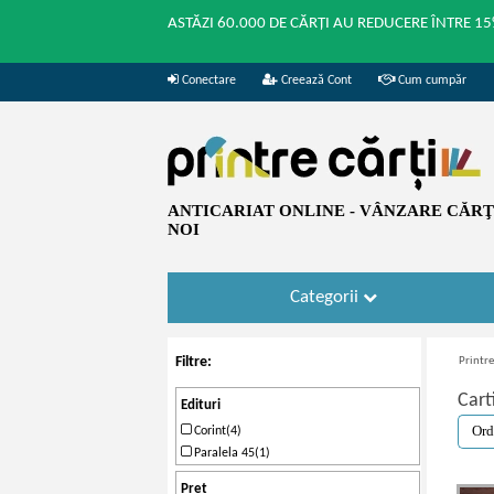
ASTĂZI 60.000 DE CĂRȚI AU REDUCERE ÎNTRE 15
Conectare
Creează Cont
Cum cumpăr
ANTICARIAT ONLINE - VÂNZARE CĂRŢI
NOI
Categorii
Filtre:
Printre
Cart
Edituri
Corint(4)
Paralela 45(1)
Pret