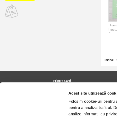
Lumin
literat
din ma
Pagina:
Printre Carti
Carți la reducere
Acest site utilizează cook
Arhivă carți
Autori
Folosim cookie-uri pentru a 
Edituri
Colecții
pentru a analiza traficul. 
Cele mai căutate cărți
analize informații cu privir
Blog Printre Carti