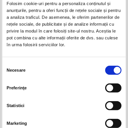
Folosim cookie-uri pentru a personaliza conținutul și
anunțurile, pentru a oferi funcții de rețele sociale și pentru
Carti Mariana Andreianu
a analiza traficul. De asemenea, le oferim partenerilor de
-35%
rețele sociale, de publicitate și de analize informații cu
privire la modul în care folosiți site-ul nostru. Aceștia le
pot combina cu alte informații oferite de dvs. sau culese
în urma folosirii serviciilor lor.
Selecția
Necesare
consimțământului
Mariana Andreianu - Limba si
Mariana Andreianu -
Preferinţe
comunicare. Om si societate
Matematica. Cunoasterea
mediului
IN STOC
Pret:
17,00Lei
11,05
Lei
Statistici
Adaugă în coș
Pagina:
1
Marketing