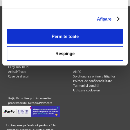
Printre Carti
Informatii utile
Afişare
Carți la reducere
Achizitii cărți
Arhivă carți
Achizitii viniluri, casete, CD/DVD
Autori
Contact
Permite toate
Edituri
Cum cumpar?
Colecții
Politica de livrare
Cele mai căutate cărți
Retur comenzi
Respinge
Blog Printre Carti
Angajari - Cariere
Cărţi sub 5 lei
Cărţi sub 8 lei
Legal
Cărţi sub 10 lei
Artiști/Trupe
ANPC
Case de discuri
Soluționarea online a litigiilor
Politica de confidentialitate
Termeni si conditii
Utilizare cookie-uri
Poţi plăti online prin intermediul
procesatorului Netopia Payments
Urmăreşte-ne pe facebook pentru a fi la