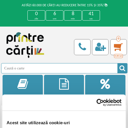
ASTĂZI 60.000 DE CĂRȚI AU REDUCERE ÎNTRE 15% ȘI 35%!📚
0
6
8
41
zile
ore
min
sec
0
0,00
Lei
Categorii
Noutati
Reduceri
Filtrează
Ordonează
Acest site utilizează cookie-uri