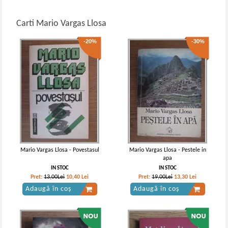
Carti Mario Vargas Llosa
-20%
-30%
Mario Vargas Llosa - Povestasul
Mario Vargas Llosa - Pestele in
apa
IN STOC
IN STOC
Pret:
13,00Lei
10,40
Lei
Pret:
19,00Lei
13,30
Lei
Adaugă în coș
Adaugă în coș