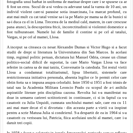
fotografia unui barbat in uniforma de marinar despre care i se spusese ca ar
fi fost un erou. Socul de a-si vedea cu adevarat tatal la varsta de 10 ani, un
individ violent care-si parasise sotia insarcinata, l-a marcat profund, cu
atat mai mult cu cat tatal venise sa-i ia pe Mario pe mama sa de la bunici si
sa-i duca cu el in Lima. Trecerea de la mediul cald, matern, in care crescuse
pana atunci, la descoperirea fricii, incorectitudinii si violentei domestice a
fost tulburatoare. Numele lui de familie il contine si pe cel al tatalui,
Vargas, si pe cel al mamei, Llosa.
A inceput sa citeasca cu nesat Alexandre Dumas si Victor Hugo si a facut
studii de drept si literatura la Universitatea din San Marcos. In acelasi
timp, regimul politic peruan, dictatura lui Manuel Odria, crease un climat
politico-social dificil de suportat, la care Mario Vargas Llosa va face
referire in cartea sa de mai tarziu, Conversatie la catedrala. Tot restul vietii
Llosa a condamnat totalitarismul, lipsa libertatii, sistemele care
restrictioneaza initiativa personala, absenta legilor ce le permit celor care
obtin forta sa o impuna asupra celorlalti. Intre 1950 si 1951 a fost trimis de
tatal sau la Academia Militara Leoncio Prado cu scopul de a-i anihila
aspiratiile literare prin disciplina cazona. Revolta lui s-a manifestat nu
doar in urmarea carierei scriitoricesti in continuare, ci si in faptul ca s-a
casatorit cu Julia Urquidi, cumnata unchiului mamei sale, care era cu 11
ani mai mare decat el si divortata - din aceasta parte a vietii s-a inspirat
pentru a scrie Matusa Julia si condeierul. S-a despartit de ea in 1964 si s-a
casatorit cu verisoara lui, Patricia, fiica aceluiasi unchi al mamei, care i-a
daruit trei copii.
In 1958 a facut o calatorie in jungla Amazonului, perioada care se reflecta