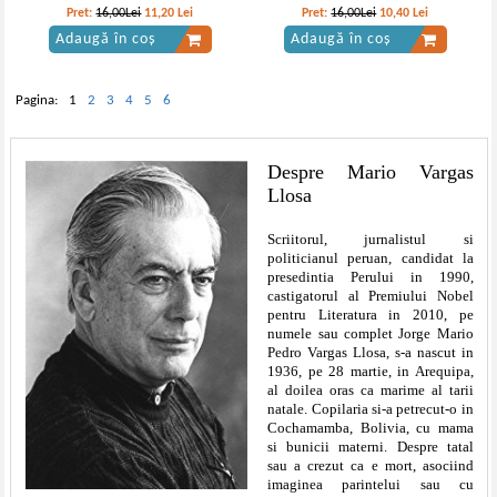
Pret:
16,00Lei
11,20
Lei
Pret:
16,00Lei
10,40
Lei
Adaugă în coș
Adaugă în coș
Pagina:
1
2
3
4
5
6
Despre Mario Vargas
Llosa
Scriitorul, jurnalistul si
politicianul peruan, candidat la
presedintia Perului in 1990,
castigatorul al Premiului Nobel
pentru Literatura in 2010, pe
numele sau complet Jorge Mario
Pedro Vargas Llosa, s-a nascut in
1936, pe 28 martie, in Arequipa,
al doilea oras ca marime al tarii
natale. Copilaria si-a petrecut-o in
Cochamamba, Bolivia, cu mama
si bunicii materni. Despre tatal
sau a crezut ca e mort, asociind
imaginea parintelui sau cu