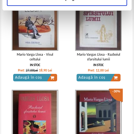
Mario Varga Llosa - Visul
Mario Vargas Llosa - Razboiul
celtului
sfarsitului lumii
IN STOC
IN STOC
Pret:
27,00Lei
18,90
Lei
Pret:
12,00
Lei
Adaugă în coș
Adaugă în coș
-30%