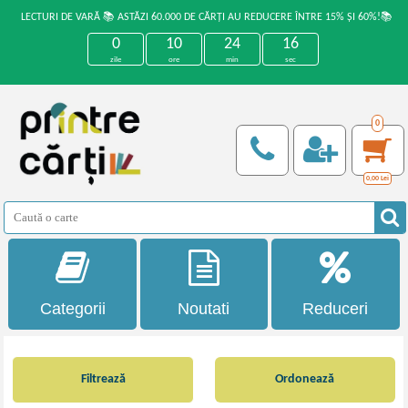
LECTURI DE VARĂ 📚 ASTĂZI 60.000 DE CĂRȚI AU REDUCERE ÎNTRE 15% ȘI 60%!📚
0
10
24
15
zile
ore
min
sec
0
0,00
Lei
Categorii
Noutati
Reduceri
Filtrează
Ordonează