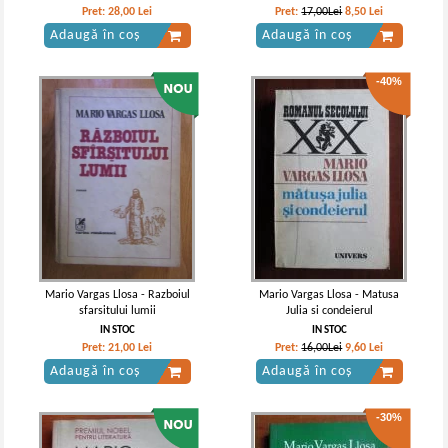
Pret:
28,00
Lei
Pret:
17,00Lei
8,50
Lei
Adaugă în coș
Adaugă în coș
-40%
Mario Vargas Llosa - Razboiul
Mario Vargas Llosa - Matusa
sfarsitului lumii
Julia si condeierul
IN STOC
IN STOC
Pret:
21,00
Lei
Pret:
16,00Lei
9,60
Lei
Adaugă în coș
Adaugă în coș
-30%