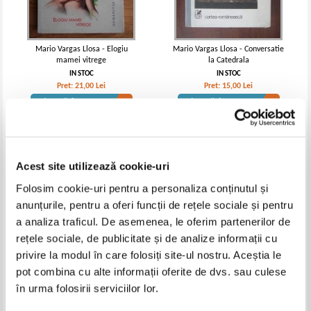
Mario Vargas Llosa - Elogiu
Mario Vargas Llosa - Conversatie
mamei vitrege
la Catedrala
IN STOC
IN STOC
Pret:
21,00
Lei
Pret:
15,00
Lei
Adaugă în coș
Adaugă în coș
-20%
Acest site utilizează cookie-uri
Folosim cookie-uri pentru a personaliza conținutul și
anunțurile, pentru a oferi funcții de rețele sociale și pentru
a analiza traficul. De asemenea, le oferim partenerilor de
rețele sociale, de publicitate și de analize informații cu
privire la modul în care folosiți site-ul nostru. Aceștia le
pot combina cu alte informații oferite de dvs. sau culese
Mario Vargas Llosa - Civilizatia
Mario Vargas Llosa - Matusa
în urma folosirii serviciilor lor.
spectacolului
Julia si condeierul
IN STOC
IN STOC