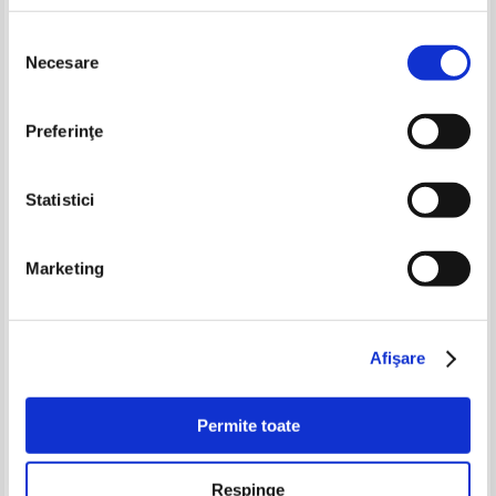
Pret:
24,00
Lei
Pret:
19,00Lei
15,20
Lei
Selecția
Adaugă în coș
Adaugă în coș
Necesare
consimțământului
-60%
Preferinţe
Statistici
Marketing
Mario Vargas Llosa - Teatru
Mario Vargas Llosa - Paradisul
de dupa colt
Afişare
IN STOC
IN STOC
Pret:
16,00Lei
6,40
Lei
Pret:
25,00
Lei
Adaugă în coș
Adaugă în coș
Permite toate
-30%
Respinge