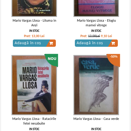
Mario Vargas Llosa - Lituma in
Mario Vargas Llosa - Elogiu
Anzi
mamei vitrege
IN STOC
IN STOC
Pret:
13,00
Lei
Pret:
13,00Lei
9,10
Lei
Adaugă în coș
Adaugă în coș
-50%
Mario Vargas Llosa - Ratacirile
Mario Vargas Llosa - Casa verde
fetei nesabuite
IN STOC
IN STOC