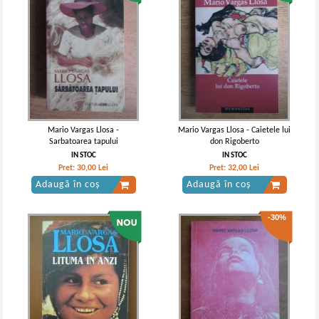
Mario Vargas Llosa -
Mario Vargas Llosa - Caietele lui
Sarbatoarea tapului
don Rigoberto
IN STOC
IN STOC
Pret:
30,00
Lei
Pret:
32,00
Lei
Adaugă în coș
Adaugă în coș
-30%