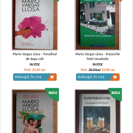
Mario Vargas Llosa - Paradisul
Mario Vargas Llosa - Ratacirile
de dupa colt
fetei nesabuite
IN STOC
IN STOC
Pret:
24,00
Lei
Pret:
28,00Lei
19,60
Lei
Adaugă în coș
Adaugă în coș