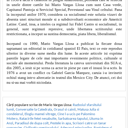
in unele dintre cartile lui Mario Vargas Llosa cum sunt Casa verde,
Capitanul Pantoja si Serviciul Special, Povestasul sau Visul celtului. Pana
la inceputul anilor 1970, considera ca socialismul este solutia vizavi de
absenta unei structuri morale si a subdezvoltarii economice ale Americii
Latine. Cand, insa, a inteles ca regimul lui Fidel Castro si socialismul, in
general, sunt regimuri represive, unde libertatea scriitorului este
restrictionata, a inceput sa sustina democratia, piata libera, liberalismul.
Incepand cu 1990, Mario Vargas Llosa a publicat la fiecare doua
saptamani un editorial in cotidianul spaniol El Pais, text ce este reprodus
ulterior in diverse surse media din lume. In aceste articole isi exprima
parerile legate de cele mai importante evenimente politice, culturale si
sociale ale momentului. Preda literatura la cateva universitati din SUA si,
din 2005, a iesit si pe scena ca actor in piese pe care el insusi le-a scris. In
1976 a avut un conflict cu Gabriel Garcia Marquez, caruia i-a invinetit
ochiul stang intr-o altercatie in teatrul din Mexico City. De atunci, cei doi
nu si-au mai vorbit niciodata.
Cărți populare scrise de Mario Vargas Llosa:
Razboiul sfarsitului
lumii
,
Conversatie la Catedrala
,
Orasul si cainii
,
Matusa Julia si
condeierul
,
Elogiu mamei vitrege
,
Cine l-a ucis pe Palomino
Molero
,
Ratacirile fetei nesabuite
,
Sarbatoarea tapului
,
Lituma in
Anzi
,
Paradisul de dupa colt
,
Pestele in apa
,
Scrisori catre un tanar
romancier
,
Civilizatia spectacolului
,
Adevarul minciunilor
,
Pantaleon si