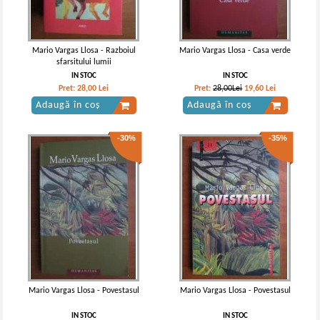
Mario Vargas Llosa - Razboiul
Mario Vargas Llosa - Casa verde
sfarsitului lumii
IN STOC
IN STOC
Pret:
28,00
Lei
Pret:
28,00Lei
19,60
Lei
Adaugă în coș
Adaugă în coș
-30%
-35%
Mario Vargas Llosa - Povestasul
Mario Vargas Llosa - Povestasul
IN STOC
IN STOC