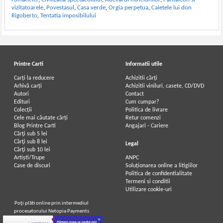
vizitatoarele
,
Povestasul
,
Casa verde
,
Orgia perpetua
,
Caietele lui don
Rigoberto
,
Tentatia imposibilului
Printre Carti
Informatii utile
Carți la reducere
Achizitii cărți
Arhivă carți
Achizitii viniluri, casete, CD/DVD
Autori
Contact
Edituri
Cum cumpar?
Colecții
Politica de livrare
Cele mai căutate cărți
Retur comenzi
Blog Printre Carti
Angajari - Cariere
Cărţi sub 5 lei
Cărţi sub 8 lei
Legal
Cărţi sub 10 lei
Artiști/Trupe
ANPC
Case de discuri
Soluționarea online a litigiilor
Politica de confidentialitate
Termeni si conditii
Utilizare cookie-uri
Poţi plăti online prin intermediul
procesatorului Netopia Payments