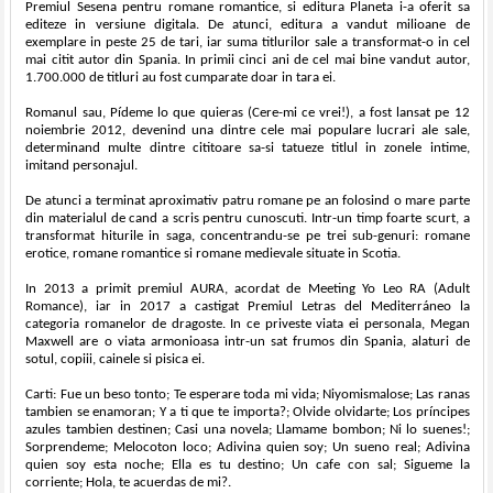
Premiul Sesena pentru romane romantice, si editura Planeta i-a oferit sa
editeze in versiune digitala. De atunci, editura a vandut milioane de
exemplare in peste 25 de tari, iar suma titlurilor sale a transformat-o in cel
mai citit autor din Spania. In primii cinci ani de cel mai bine vandut autor,
1.700.000 de titluri au fost cumparate doar in tara ei.
Romanul sau, Pídeme lo que quieras (Cere-mi ce vrei!), a fost lansat pe 12
noiembrie 2012, devenind una dintre cele mai populare lucrari ale sale,
determinand multe dintre cititoare sa-si tatueze titlul in zonele intime,
imitand personajul.
De atunci a terminat aproximativ patru romane pe an folosind o mare parte
din materialul de cand a scris pentru cunoscuti. Intr-un timp foarte scurt, a
transformat hiturile in saga, concentrandu-se pe trei sub-genuri: romane
erotice, romane romantice si romane medievale situate in Scotia.
In 2013 a primit premiul AURA, acordat de Meeting Yo Leo RA (Adult
Romance), iar in 2017 a castigat Premiul Letras del Mediterráneo la
categoria romanelor de dragoste. In ce priveste viata ei personala, Megan
Maxwell are o viata armonioasa intr-un sat frumos din Spania, alaturi de
sotul, copiii, cainele si pisica ei.
Carti: Fue un beso tonto; Te esperare toda mi vida; Niyomismalose; Las ranas
tambien se enamoran; Y a ti que te importa?; Olvide olvidarte; Los príncipes
azules tambien destinen; Casi una novela; Llamame bombon; Ni lo suenes!;
Sorprendeme; Melocoton loco; Adivina quien soy; Un sueno real; Adivina
quien soy esta noche; Ella es tu destino; Un cafe con sal; Sigueme la
corriente; Hola, te acuerdas de mi?.