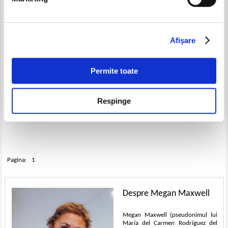
Afişare
Permite toate
Megan Maxwell - Eu sunt Eric
Megan Maxwell - Eu sunt Eric
Respinge
Zimmerman (2 volume)
Zimmerman (volumul 1)
Pagina:
1
Despre Megan Maxwell
Megan Maxwell (pseudonimul lui
María del Carmen Rodríguez del