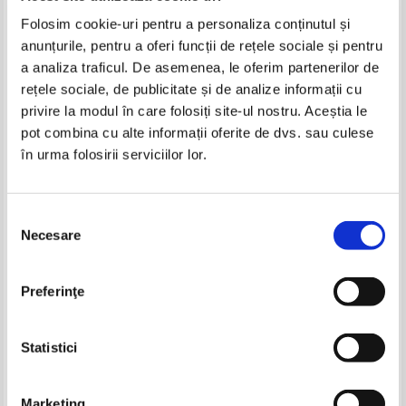
Folosim cookie-uri pentru a personaliza conținutul și
anunțurile, pentru a oferi funcții de rețele sociale și pentru
a analiza traficul. De asemenea, le oferim partenerilor de
rețele sociale, de publicitate și de analize informații cu
privire la modul în care folosiți site-ul nostru. Aceștia le
pot combina cu alte informații oferite de dvs. sau culese
în urma folosirii serviciilor lor.
Selecția
Necesare
consimțământului
Megan Maxwell - Cere-mi ce
Megan Maxwell - Eu sunt Eric
vrei si-ti voi da
Zimmerman (volumul 2)
Preferinţe
Statistici
Marketing