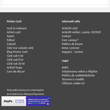
Printre Carti
Informatii utile
Carți la reducere
Achizitii cărți
Arhivă carți
Achizitii viniluri, casete, CD/DVD
Autori
Contact
Edituri
Cum cumpar?
Colecții
Politica de livrare
Cele mai căutate cărți
Retur comenzi
Blog Printre Carti
Angajari - Cariere
Cărţi sub 5 lei
Cărţi sub 8 lei
Legal
Cărţi sub 10 lei
Artiști/Trupe
ANPC
Case de discuri
Soluționarea online a litigiilor
Politica de confidentialitate
Termeni si conditii
Utilizare cookie-uri
Poţi plăti online prin intermediul
procesatorului Netopia Payments