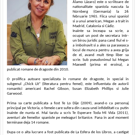
Álamo Lázaro) este o scriitoare de
nationalitate spaniola nascuta la
Nürnberg (Germania) la 26
februarie 1965. Fiica unui spaniol
si a unui american, Megan a trait in
Madrid, Catalonia si Cádiz.
Inainte sa inceapa sa scrie, a
ocupat un post de secretara intr-
un birou juridic pana cand fiul ei s-
a imbolnavit si a ales sa paraseasca
locul de munca pentru a avea grija
de el, avand mult timp liber sa
scrie. Sub pseudonimul lui Megan
Maxwell (prima ei eroina), a
publicat romane de dragoste din 2010.
O prolifica autoare specializata in romane de dragoste, in special in
subgenul „Chick Lit” (literatura pentru femei), este influentata de autorii
romantici americani Rachel Gibson, Susan Elizabeth Phillips si Julie
Garwood.
Prima sa carte publicata a fost Te Lo Dije (2009), avand-o ca personaj
principal pe Victoria, o femeie care sufera din cauza unei infidelitati cu putin
inainte de nunta ei. Mai tarziu a scris Te Esperare Toda Mi Vida (2011),
aventuri ale femeilor spaniole pe meleaguri britanice. Pana in acel moment
terminase deja 14 romane.
Dupa ce o alta lucrare a fost publicata de La Esfera de los Libros, a castigat