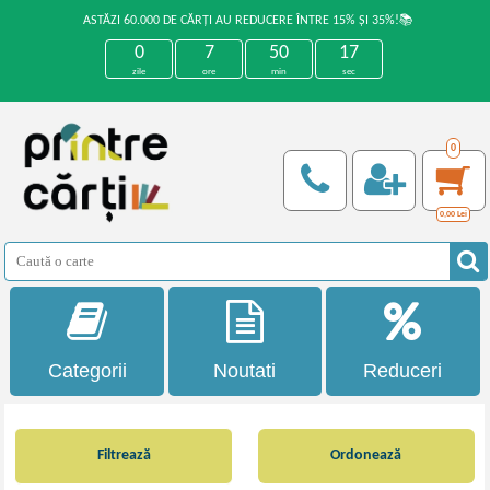
ASTĂZI 60.000 DE CĂRȚI AU REDUCERE ÎNTRE 15% ȘI 35%!📚
0
7
50
16
zile
ore
min
sec
0
0,00
Lei
Categorii
Noutati
Reduceri
Filtrează
Ordonează