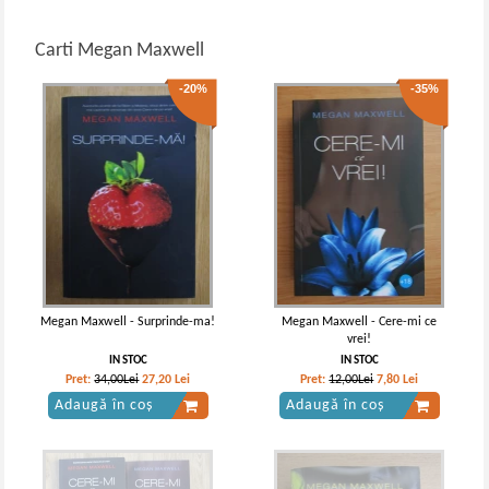
Carti Megan Maxwell
-20%
-35%
Megan Maxwell - Surprinde-ma!
Megan Maxwell - Cere-mi ce
vrei!
IN STOC
IN STOC
Pret:
34,00Lei
27,20
Lei
Pret:
12,00Lei
7,80
Lei
Adaugă în coș
Adaugă în coș