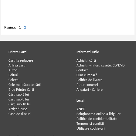
Pagina:
1
2
Printre Carti
Informatii utile
Carți la reducere
Achizitii cărți
Arhivă carți
Achizitii viniluri, casete, CD/DVD
Autori
Contact
Edituri
Cum cumpar?
Colecții
Politica de livrare
Cele mai căutate cărți
Retur comenzi
Blog Printre Carti
Angajari - Cariere
Cărţi sub 5 lei
Cărţi sub 8 lei
Legal
Cărţi sub 10 lei
Artiști/Trupe
ANPC
Case de discuri
Soluționarea online a litigiilor
Politica de confidentialitate
Termeni si conditii
Utilizare cookie-uri