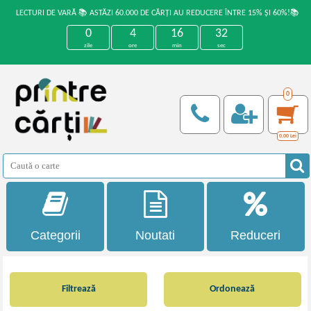
LECTURI DE VARĂ 📚 ASTĂZI 60.000 DE CĂRȚI AU REDUCERE ÎNTRE 15% ȘI 60%!📚
0
4
16
31
zile
ore
min
sec
0
0,00
Lei
Categorii
Noutati
Reduceri
Filtrează
Ordonează