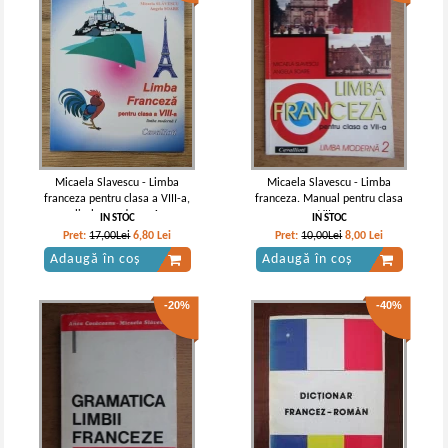
Micaela Slavescu - Limba
Micaela Slavescu - Limba
franceza pentru clasa a VIII-a,
franceza. Manual pentru clasa
limba moderna 1
VII-a
IN STOC
IN STOC
Pret:
17,00Lei
6,80
Lei
Pret:
10,00Lei
8,00
Lei
Adaugă în coș
Adaugă în coș
-20%
-40%