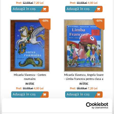
Pret:
12,00Lei
7,20
Lei
Pret:
10,00Lei
4,00
Lei
Adaugă în coș
Adaugă în coș
-60%
-60%
Micaela Slavescu - Contes
Micaela Slavescu, Angela Soare
roumains
- Limba franceza pentru clasa a
VII-a
IN STOC
IN STOC
Pret:
10,00Lei
4,00
Lei
Pret:
18,00Lei
7,20
Lei
Adaugă în coș
Adaugă în coș
-60%
-60%