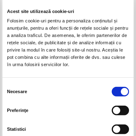
Acest site utilizează cookie-uri
Folosim cookie-uri pentru a personaliza conținutul și
anunțurile, pentru a oferi funcții de rețele sociale și pentru
a analiza traficul. De asemenea, le oferim partenerilor de
rețele sociale, de publicitate și de analize informații cu
privire la modul în care folosiți site-ul nostru. Aceștia le
Micaela Slavescu - Contes de la
Micaela Slavescu - Limba
pot combina cu alte informații oferite de dvs. sau culese
guerre Franco-Prussienne, 1870-
franceza. Clasa a VI-a
în urma folosirii serviciilor lor.
1871
IN STOC
IN STOC
Pret:
10,00Lei
4,00
Lei
Pret:
10,00Lei
4,00
Lei
Adaugă în coș
Adaugă în coș
Selecția
Necesare
consimțământului
-60%
Preferinţe
Statistici