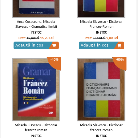
Anca Cosaceanu, Micaela
Micaela Slavescu - Dictionar
Slavescu - Gramatica limbii
Francez-Roman
franceze
IN STOC
IN STOC
Pret:
19,00Lei
15,20
Lei
Pret:
15,00Lei
9,00
Lei
Adaugă în coș
Adaugă în coș
-40%
-60%
Micaela Slavescu - Dictionar
Micaela Slavescu - Dictionar
francez-roman
francez-roman
IN STOC
IN STOC