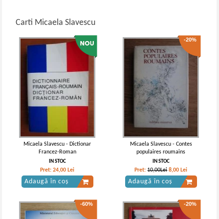
Carti Micaela Slavescu
-20%
Micaela Slavescu - Dictionar
Micaela Slavescu - Contes
Francez-Roman
populaires roumains
IN STOC
IN STOC
Pret:
24,00
Lei
Pret:
10,00Lei
8,00
Lei
Adaugă în coș
Adaugă în coș
-60%
-20%