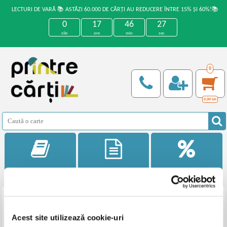
LECTURI DE VARĂ 📚 ASTĂZI 60.000 DE CĂRȚI AU REDUCERE ÎNTRE 15% ȘI 60%!📚
0
17
46
27
zile
ore
min
sec
0
0,00
Lei
Categorii
Noutati
Reduceri
Filtrează
Acest site utilizează cookie-uri