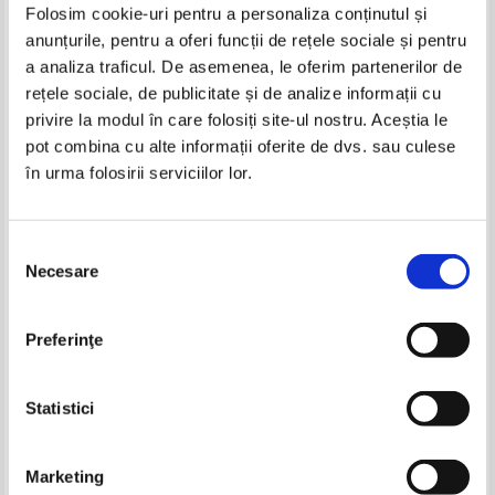
Folosim cookie-uri pentru a personaliza conținutul și
anunțurile, pentru a oferi funcții de rețele sociale și pentru
Carti Michael James
a analiza traficul. De asemenea, le oferim partenerilor de
-20%
rețele sociale, de publicitate și de analize informații cu
privire la modul în care folosiți site-ul nostru. Aceștia le
pot combina cu alte informații oferite de dvs. sau culese
în urma folosirii serviciilor lor.
Selecția
Necesare
consimțământului
Michael James - Arta de a
Preferinţe
convinge
IN STOC
Pret:
12,00Lei
9,60
Lei
Statistici
Adaugă în coș
Pagina:
1
Marketing