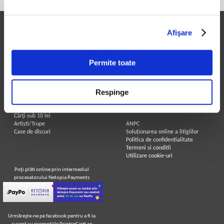
Printre Carti
Informatii utile
Afişare
Carți la reducere
Achizitii cărți
Arhivă carți
Achizitii viniluri, casete, CD/DVD
Autori
Contact
Permite toate
Edituri
Cum cumpar?
Colecții
Politica de livrare
Cele mai căutate cărți
Retur comenzi
Respinge
Blog Printre Carti
Angajari - Cariere
Cărţi sub 5 lei
Cărţi sub 8 lei
Legal
Cărţi sub 10 lei
Artiști/Trupe
ANPC
Case de discuri
Soluționarea online a litigiilor
Politica de confidentialitate
Termeni si conditii
Utilizare cookie-uri
Poţi plăti online prin intermediul
procesatorului Netopia Payments
Urmăreşte-ne pe facebook pentru a fi la