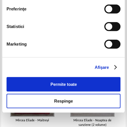
Preferinţe
Mircea Eliade - Maitreyi
Mircea Eliade - Pe strada
Statistici
Mantuleasa
IN STOC
IN STOC
Pret:
15,00
Lei
Pret:
11,00
Lei
Marketing
Adaugă în coș
Adaugă în coș
-40%
Afişare
Permite toate
Respinge
Mircea Eliade - Maitreyi
Mircea Eliade - Noaptea de
sanziene (2 volume)