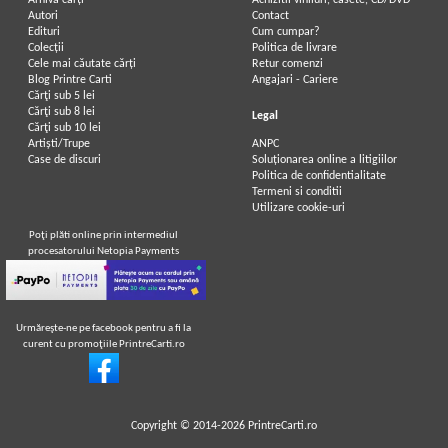
Arhivă carți
Achizitii viniluri, casete, CD/DVD
Autori
Contact
Edituri
Cum cumpar?
Colecții
Politica de livrare
Cele mai căutate cărți
Retur comenzi
Blog Printre Carti
Angajari - Cariere
Cărţi sub 5 lei
Cărţi sub 8 lei
Legal
Cărţi sub 10 lei
Artiști/Trupe
ANPC
Case de discuri
Soluționarea online a litigiilor
Politica de confidentialitate
Termeni si conditii
Utilizare cookie-uri
Poţi plăti online prin intermediul
procesatorului Netopia Payments
Urmăreşte-ne pe facebook pentru a fi la
curent cu promoţiile PrintreCarti.ro
Copyright © 2014-2026
PrintreCarti.ro