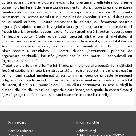
cultele solare), ideile religioase și evoluția lor, precum și credințele și convigerile
oamenilor. Indiferent de religie sau de momentul istoric, raportarea și orientarea
omului către un creator al lumii, o ființă supremă este aceeași. Omul caută
permanent un Cosmos sacralizat, o lume plină de simboluri și ritualuri după care
să se poată orienta. El caută permanent în obiecte sau fenomene naturale
siguranță și ajutor, cum ar fi vegetația sau agricultura, sau în cele create de el
însuși: biserici, temple, locașuri sacre. Pe parcursul lucrării, putem observa cum
în fiecare capitol Eliade evidențiază raportul dintre om și divinitate, și
„momentele istorice” sub care acestea au loc. De exemplu, în capitolul despre
Ape și simbolismul acvatic, scriitorul român amintește de Botez, un act
binecunoscut al creștinismului. Botezul devine „instrumentul principal de
regenerare spirituală”, întrucât „imersiunea în apa botezului echivalează cu
îngroparea lui Cristos”.
„Tratat de istorie a religiilor” a lui Eliade, prin bibliografia bogată de la sfârșitul
fiecărui capitol și sinteza bine structurată a fiecărui subiect, ne demonstrează în
primul rând studiul îndelungat al scriitorului în ceea ce privește fenomenul
religios. Concluzia lui în cele din urmă pare a fi că omul nu se poate elibera total
de sacru, și nici nu îl poate înlocui. El va căuta permanent un sens al vieții în
simbolurile, riturile, miturile și legendele care înconjoară spațiul în care trăiește și
își va înțelege rolul în univers și în societate prin intermediului religiei.
Printre Carti
Informatii utile
Carți la reducere
Achizitii cărți