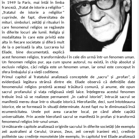
în 1949 la Paris, mai întâi în limba
franceză, „Tratat de istorie a religiilor”.
„Tratatul de istorie a religiilor”
cuprinde, de fapt, diversitatea de
mituri, simboluri, zeități și ritualuri în
care fenomenul religios se regăsește
în diferite locuri ale lumii. Religia și
modalitatea în care este privită este
alta în fiecare societate și diferă mult
de la o perioadă la alta. Lucrarea lui
Eliade, bine documentată, explică
acest fenomen religios, transformându-l în cele din urmă într-un fenomen uman.
Un fenomen religios pur, așa cum spune autorul, nu există, în chip absolut și
exclusiv religios, căci religia este un fenomen uman, iar omul este conceput în
sfera limbajului și a vieții coditiene.
Primul capitol al Tratatului analizează conceptele de „sacru” și „profan”, și
evidențiază legătura strânsă dintre ele. Eliade observă că definițiile date
fenomenului religios prezintă aceeași trăsătură comună, și anume, ele opun
sacrul profanului și viața religioasă vieții laice. Înțelegerea acestui fenomen
trebuie însă să se realizeze permanent „în cadrul istoriei”, întrucât sacrul se
manifestă mereu doar într-o situație istorică. Hierofaniile, deci, sunt întotdeauna
istorice, ele se formează în situații determinate. Acest fapt nu le diminuează însă
ecumenicitatea. Unele pot avea caracter local, pe când altele capătă
universalitate. Prin aceste hierofanii sacrul se manifestă în profan și transformă
fenomenul religios într-unul uman.
Următoarele capitole analizează originile sacrului în diferite societăți (de exemplu
zeii australieni ai Cerului, Uranos, Zeus, zeii cerești iranieni etc), credințe
politeiste sau credințe monoteiste (de exemplu, în capitolul trei Eliade analizează