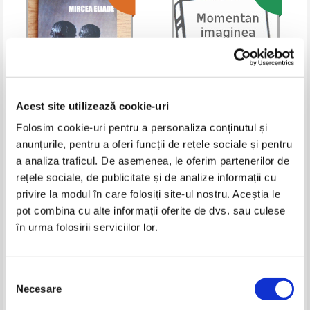
Acest site utilizează cookie-uri
Folosim cookie-uri pentru a personaliza conținutul și
Mircea Eliade - Nunta in cer
Mircea Eliade - La tiganci.
anunțurile, pentru a oferi funcții de rețele sociale și pentru
Maitreyi. Noaptea de sanziene.
a analiza traficul. De asemenea, le oferim partenerilor de
(Selectii si comentarii)
IN STOC
IN STOC
rețele sociale, de publicitate și de analize informații cu
Pret:
18,00Lei
12,60
Lei
Pret:
26,00
Lei
Adaugă în coș
Adaugă în coș
privire la modul în care folosiți site-ul nostru. Aceștia le
pot combina cu alte informații oferite de dvs. sau culese
în urma folosirii serviciilor lor.
Selecția
Necesare
consimțământului