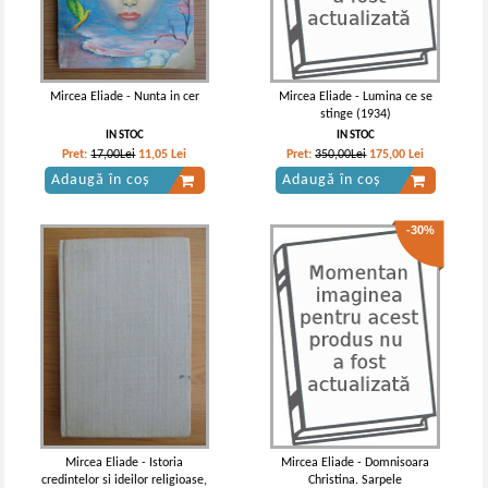
Mircea Eliade - Nunta in cer
Mircea Eliade - Lumina ce se
stinge (1934)
IN STOC
IN STOC
Pret:
17,00Lei
11,05
Lei
Pret:
350,00Lei
175,00
Lei
Adaugă în coș
Adaugă în coș
-30%
Mircea Eliade - Istoria
Mircea Eliade - Domnisoara
credintelor si ideilor religioase,
Christina. Sarpele