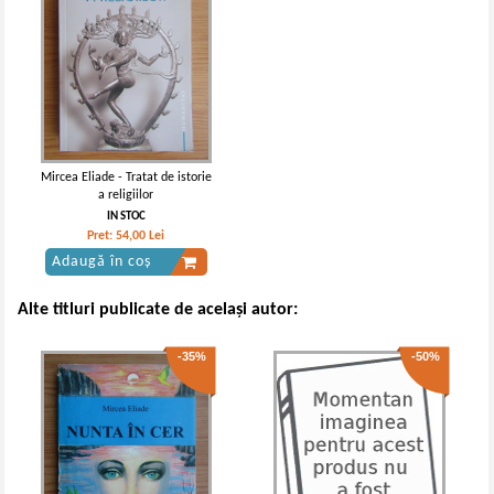
Mircea Eliade - Tratat de istorie
a religiilor
IN STOC
Pret:
54,00
Lei
Adaugă în coș
Alte titluri publicate de același autor:
-35%
-50%