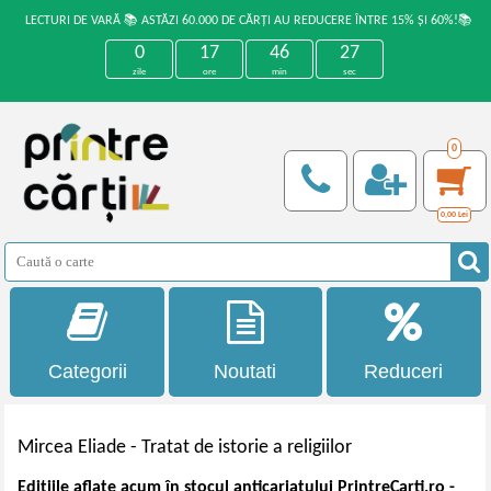
LECTURI DE VARĂ 📚 ASTĂZI 60.000 DE CĂRȚI AU REDUCERE ÎNTRE 15% ȘI 60%!📚
0
17
46
26
zile
ore
min
sec
0
0,00
Lei
Categorii
Noutati
Reduceri
Mircea Eliade -
Tratat de istorie a religiilor
Edițiile aflate acum în stocul anticariatului PrintreCarti.ro -