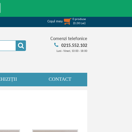
0
produse
Coşul meu
(
0,00
Lei
)
Comenzi telefonice
0215.552.102
Luni - Vineri, 10:00 - 18:00
HIZIȚII
CONTACT