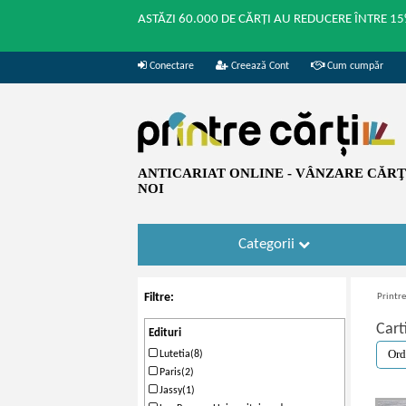
ASTĂZI 60.000 DE CĂRȚI AU REDUCERE ÎNTRE 15
Conectare
Creează Cont
Cum cumpăr
ANTICARIAT ONLINE - VÂNZARE CĂRŢI
NOI
Categorii
Filtre:
Printre
Cart
Edituri
Lutetia(8)
Paris(2)
Jassy(1)