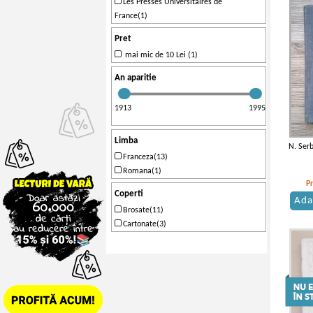
Les Presses Universitaires de
France(1)
Pret
mai mic de 10 Lei (1)
An aparitie
1913
1995
Limba
N. Ser
Franceza(13)
Romana(1)
P
Coperti
Ada
Brosate(11)
Cartonate(3)