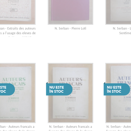
ban - Extraits des auteurs
N. Serban - Pierre Loti
N. Serban - 
is a l'usage des eleves de
Sentime
classe de V-eme (1944)
rban - Auteurs francais a
N. Serban - Auteurs francais a
N. Serban - Auteu