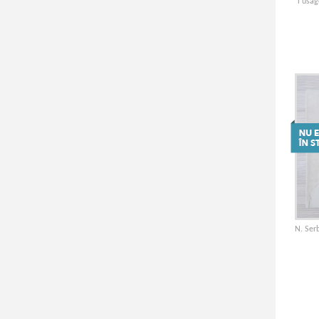
l'usag
N. Serb