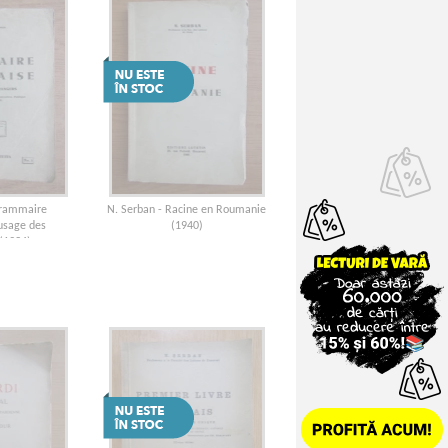
Grammaire
N. Serban - Racine en Roumanie
'usage des
(1940)
 (1934)