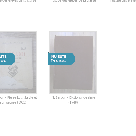
e des eleves de la classe
l'usage des eleves de la classe
l'usage des eleve
de VIII-eme
de VII-eme
de VI-
an - Pierre Loti. Sa vie et
N. Serban - Dictionar de rime
son oeuvre (1922)
(1948)