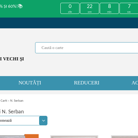
0
22
8
6
% ȘI 60%!📚
zile
ore
min
sec
 VECHI ŞI
NOUTĂȚI
REDUCERI
AC
 Carti
»
N. Serban
i N. Serban