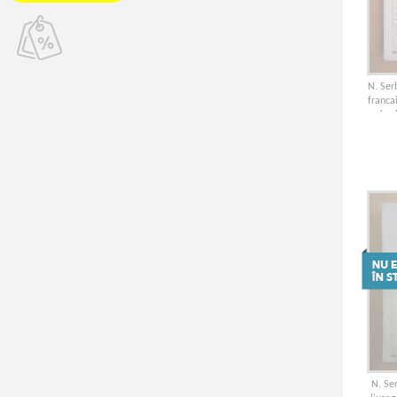
N. Ser
franca
la 
N. Se