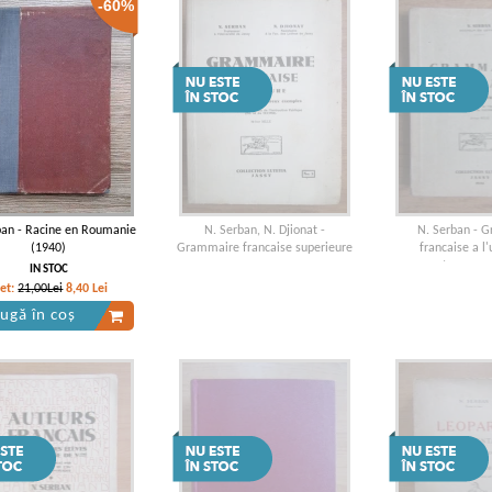
-60%
ban - Racine en Roumanie
N. Serban, N. Djionat -
N. Serban - 
(1940)
Grammaire francaise superieure
francaise a l
etrangers
IN STOC
ret:
21,00Lei
8,40
Lei
ugă în coș