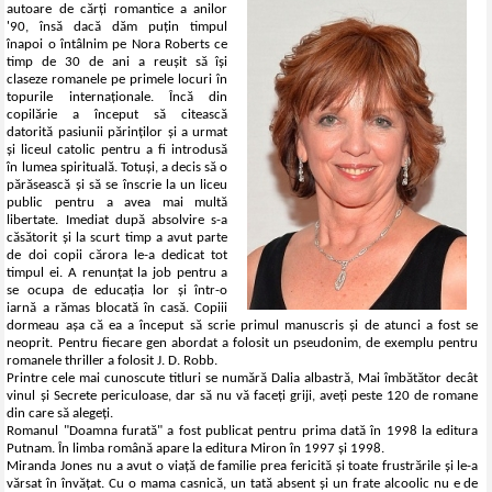
autoare de cărți romantice a anilor
'90, însă dacă dăm puțin timpul
înapoi o întâlnim pe Nora Roberts ce
timp de 30 de ani a reușit să își
claseze romanele pe primele locuri în
topurile internaționale. Încă din
copilărie a început să citească
datorită pasiunii părinților și a urmat
și liceul catolic pentru a fi introdusă
în lumea spirituală. Totuși, a decis să o
părăsească și să se înscrie la un liceu
public pentru a avea mai multă
libertate. Imediat după absolvire s-a
căsătorit și la scurt timp a avut parte
de doi copii cărora le-a dedicat tot
timpul ei. A renunțat la job pentru a
se ocupa de educația lor și într-o
iarnă a rămas blocată în casă. Copiii
dormeau așa că ea a început să scrie primul manuscris și de atunci a fost se
neoprit. Pentru fiecare gen abordat a folosit un pseudonim, de exemplu pentru
romanele thriller a folosit J. D. Robb.
Printre cele mai cunoscute titluri se numără Dalia albastră, Mai îmbătător decât
vinul și Secrete periculoase, dar să nu vă faceți griji, aveți peste 120 de romane
din care să alegeți.
Romanul "Doamna furată" a fost publicat pentru prima dată în 1998 la editura
Putnam. În limba română apare la editura Miron în 1997 și 1998.
Miranda Jones nu a avut o viață de familie prea fericită și toate frustrările și le-a
vărsat în învățat. Cu o mama casnică, un tată absent și un frate alcoolic nu e de