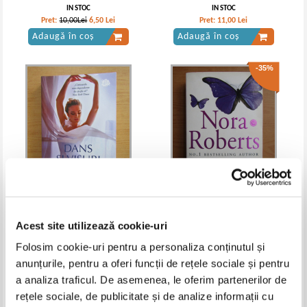
IN STOC
IN STOC
Pret:
10,00Lei
6,50
Lei
Pret:
11,00
Lei
Adaugă în coș
Adaugă în coș
-35%
Nora Roberts - Dans si visuri
Nora Roberts - Valley of silence
Acest site utilizează cookie-uri
IN STOC
IN STOC
Folosim cookie-uri pentru a personaliza conținutul și
Pret:
13,00
Lei
Pret:
15,00Lei
9,75
Lei
anunțurile, pentru a oferi funcții de rețele sociale și pentru
Adaugă în coș
Adaugă în coș
a analiza traficul. De asemenea, le oferim partenerilor de
rețele sociale, de publicitate și de analize informații cu
-35%