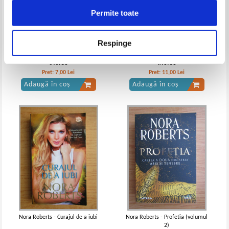
Permite toate
Respinge
Nora Roberts - Oriunde ne duce
Nora Roberts - Danseaza in
timpul
ritmul inimii
IN STOC
IN STOC
Pret:
7,00
Lei
Pret:
11,00
Lei
Adaugă în coș
Adaugă în coș
Nora Roberts - Curajul de a iubi
Nora Roberts - Profetia (volumul
2)