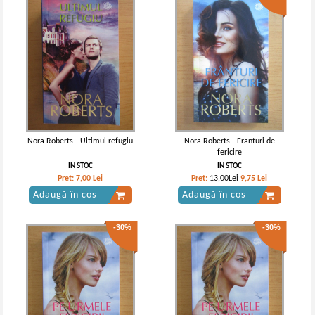
Nora Roberts - Ultimul refugiu
Nora Roberts - Franturi de
fericire
IN STOC
IN STOC
Pret:
7,00
Lei
Pret:
13,00Lei
9,75
Lei
Adaugă în coș
Adaugă în coș
-30%
-30%