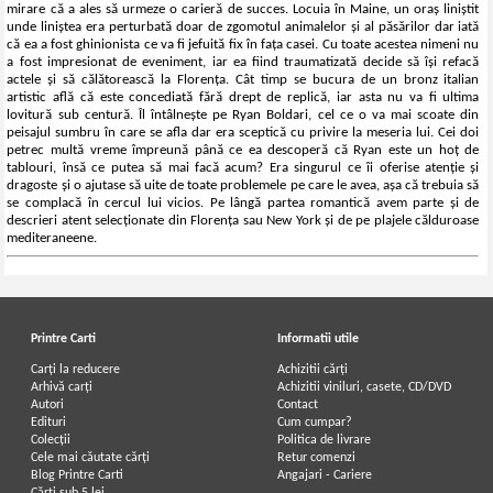
mirare că a ales să urmeze o carieră de succes. Locuia în Maine, un oraș liniștit
unde liniștea era perturbată doar de zgomotul animalelor și al păsărilor dar iată
că ea a fost ghinionista ce va fi jefuită fix în fața casei. Cu toate acestea nimeni nu
a fost impresionat de eveniment, iar ea fiind traumatizată decide să își refacă
actele și să călătorească la Florența. Cât timp se bucura de un bronz italian
artistic află că este concediată fără drept de replică, iar asta nu va fi ultima
lovitură sub centură. Îl întâlnește pe Ryan Boldari, cel ce o va mai scoate din
peisajul sumbru în care se afla dar era sceptică cu privire la meseria lui. Cei doi
petrec multă vreme împreună până ce ea descoperă că Ryan este un hoț de
tablouri, însă ce putea să mai facă acum? Era singurul ce îi oferise atenție și
dragoste și o ajutase să uite de toate problemele pe care le avea, așa că trebuia să
se complacă în cercul lui vicios. Pe lângă partea romantică avem parte și de
descrieri atent selecționate din Florența sau New York și de pe plajele călduroase
mediteraneene.
Printre Carti
Informatii utile
Carți la reducere
Achizitii cărți
Arhivă carți
Achizitii viniluri, casete, CD/DVD
Autori
Contact
Edituri
Cum cumpar?
Colecții
Politica de livrare
Cele mai căutate cărți
Retur comenzi
Blog Printre Carti
Angajari - Cariere