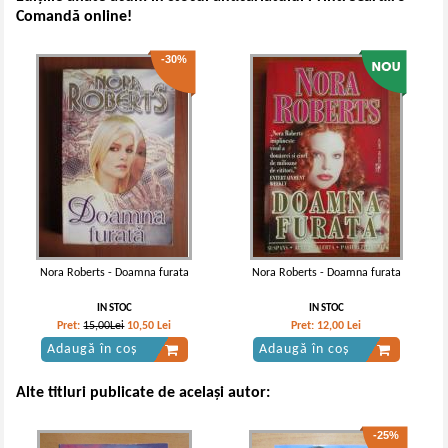
Comandă online!
-30%
Nora Roberts - Doamna furata
Nora Roberts - Doamna furata
IN STOC
IN STOC
Pret:
15,00Lei
10,50
Lei
Pret:
12,00
Lei
Adaugă în coș
Adaugă în coș
Alte titluri publicate de același autor:
-25%