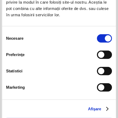
privire la modul în care folosiți site-ul nostru. Aceștia le
pot combina cu alte informații oferite de dvs. sau culese
în urma folosirii serviciilor lor.
Selecția
Necesare
consimțământului
Nora Roberts - Secrete publice
Nora Roberts - Curentii din
Preferinţe
(volumul 1)
adancuri
IN STOC
IN STOC
Pret:
10,00Lei
6,50
Lei
Pret:
7,00
Lei
Statistici
Adaugă în coș
Adaugă în coș
Marketing
Afişare