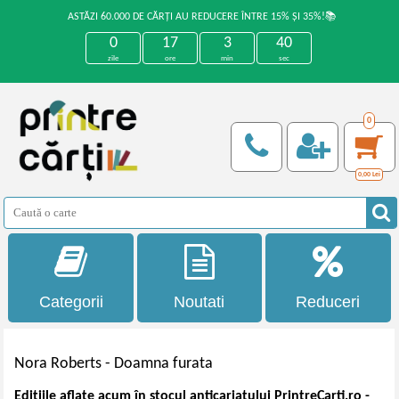
ASTĂZI 60.000 DE CĂRȚI AU REDUCERE ÎNTRE 15% ȘI 35%!📚
0
17
3
39
zile
ore
min
sec
0
0,00
Lei
Categorii
Noutati
Reduceri
Nora Roberts -
Doamna furata
Edițiile aflate acum în stocul anticariatului PrintreCarti.ro -