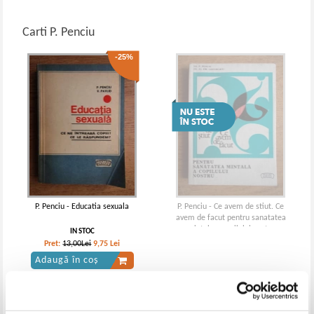
Carti P. Penciu
-25%
P. Penciu - Educatia sexuala
P. Penciu - Ce avem de stiut. Ce
avem de facut pentru sanatatea
mintala a copilului nostru
IN STOC
Pret:
13,00Lei
9,75
Lei
Adaugă în coș