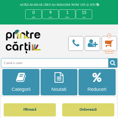
ASTĂZI 60.000 DE CĂRȚI AU REDUCERE ÎNTRE 15% ȘI 35%!📚
0
9
1
15
zile
ore
min
sec
0
0,00
Lei
Categorii
Noutati
Reduceri
Filtrează
Ordonează