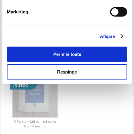
Marketing
P. Penciu - Indrumator tehnico-
P. Penciu, Vasile Pavlid -
metodic privind educatia
Educatia sexuala. Ce ne intreaba
sexuala
copiii? Ce le raspundem?
Afişare
Permite toate
Respinge
P. Penciu - Cati oameni poate
hrani Pamantul