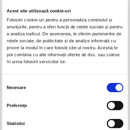
Acest site utilizează cookie-uri
Folosim cookie-uri pentru a personaliza conținutul și
anunțurile, pentru a oferi funcții de rețele sociale și pentru
a analiza traficul. De asemenea, le oferim partenerilor de
rețele sociale, de publicitate și de analize informații cu
privire la modul în care folosiți site-ul nostru. Aceștia le
P. Penciu - Bauturi alcoolice.
P. Penciu, Vasile Pavlid -
pot combina cu alte informații oferite de dvs. sau culese
Adevaruri si... legende
Educatia sanitara
în urma folosirii serviciilor lor.
Selecția
Necesare
consimțământului
Preferinţe
Statistici