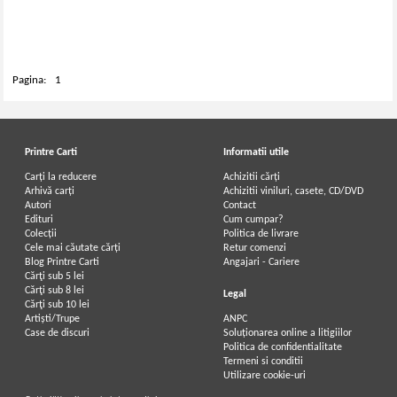
Pagina:
1
Printre Carti
Informatii utile
Carți la reducere
Achizitii cărți
Arhivă carți
Achizitii viniluri, casete, CD/DVD
Autori
Contact
Edituri
Cum cumpar?
Colecții
Politica de livrare
Cele mai căutate cărți
Retur comenzi
Blog Printre Carti
Angajari - Cariere
Cărţi sub 5 lei
Cărţi sub 8 lei
Legal
Cărţi sub 10 lei
Artiști/Trupe
ANPC
Case de discuri
Soluționarea online a litigiilor
Politica de confidentialitate
Termeni si conditii
Utilizare cookie-uri