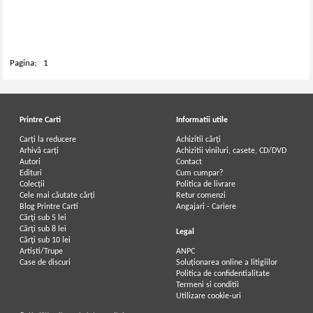
Pagina:
1
Printre Carti
Informatii utile
Carți la reducere
Achizitii cărți
Arhivă carți
Achizitii viniluri, casete, CD/DVD
Autori
Contact
Edituri
Cum cumpar?
Colecții
Politica de livrare
Cele mai căutate cărți
Retur comenzi
Blog Printre Carti
Angajari - Cariere
Cărţi sub 5 lei
Cărţi sub 8 lei
Legal
Cărţi sub 10 lei
Artiști/Trupe
ANPC
Case de discuri
Soluționarea online a litigiilor
Politica de confidentialitate
Termeni si conditii
Utilizare cookie-uri