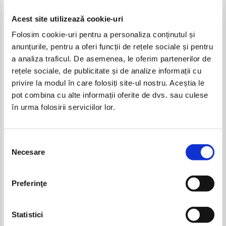
Acest site utilizează cookie-uri
Folosim cookie-uri pentru a personaliza conținutul și
anunțurile, pentru a oferi funcții de rețele sociale și pentru
a analiza traficul. De asemenea, le oferim partenerilor de
rețele sociale, de publicitate și de analize informații cu
privire la modul în care folosiți site-ul nostru. Aceștia le
Paul Hoffman - Ultimele patru
Paul Hoffman - Mana stanga a
pot combina cu alte informații oferite de dvs. sau culese
lucruri
lui Dumnezeu, volumul 3. In
în urma folosirii serviciilor lor.
bataia aripilor
Selecția
Necesare
consimțământului
Preferinţe
Statistici