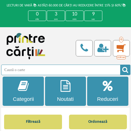
LECTURI DE VARĂ 📚 ASTĂZI 60.000 DE CĂRȚI AU REDUCERE ÎNTRE 15% ȘI 60%!📚
0
3
10
9
zile
ore
min
sec
0
0,00
Lei
Categorii
Noutati
Reduceri
Filtrează
Ordonează