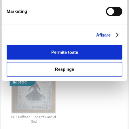
Marketing
Paul Hoffman - Archimedes'
Paul Hoffman - The last four
Revenge. The Joys and Perils of
things
Mathematics
Afişare
Permite toate
Respinge
Paul Hoffman - The Left Hand of
God